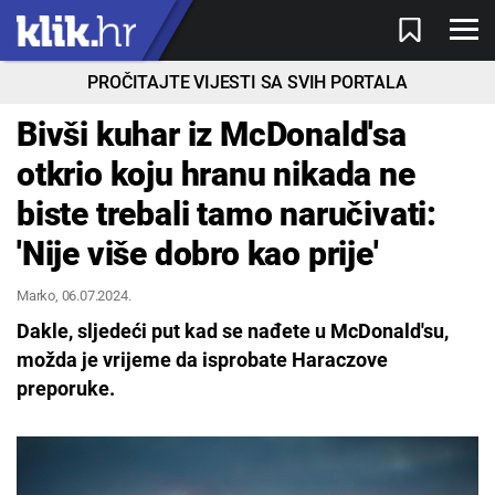
PROČITAJTE VIJESTI SA SVIH PORTALA
Bivši kuhar iz McDonald'sa
otkrio koju hranu nikada ne
biste trebali tamo naručivati:
'Nije više dobro kao prije'
Marko
, 06.07.2024.
Dakle, sljedeći put kad se nađete u McDonald'su,
možda je vrijeme da isprobate Haraczove
preporuke.