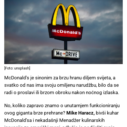
[Foto: unsplash]
McDonald's je sinonim za brzu hranu diljem svijeta, a
svatko od nas ima svoju omiljenu narudžbu, bilo da se
radi o proslavi ili brzom obroku nakon noćnog izlaska.
No, koliko zapravo znamo o unutarnjem funkcioniranju
ovog giganta brze prehrane?
Mike Haracz,
bivši kuhar
McDonald'sa i nekadašnji Menadžer kulinarskih