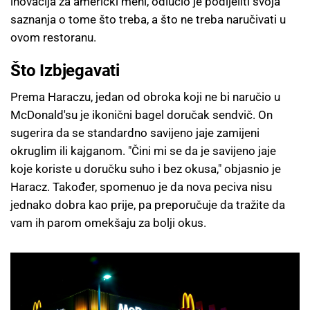
inovacija za američki meni, odlučio je podijeliti svoja
saznanja o tome što treba, a što ne treba naručivati u
ovom restoranu.
Što Izbjegavati
Prema Haraczu, jedan od obroka koji ne bi naručio u
McDonald'su je ikonični bagel doručak sendvič. On
sugerira da se standardno savijeno jaje zamijeni
okruglim ili kajganom. "Čini mi se da je savijeno jaje
koje koriste u doručku suho i bez okusa," objasnio je
Haracz. Također, spomenuo je da nova peciva nisu
jednako dobra kao prije, pa preporučuje da tražite da
vam ih parom omekšaju za bolji okus.