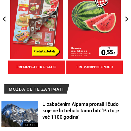
MOŽDA ĆE TE ZANIMATI
U zabačenim Alpama pronašli čudo
koje ne bi trebalo tamo biti: 'Pa tu je
već 1100 godina'
KLIK.HR