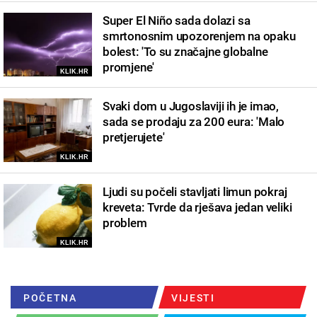
Super El Niño sada dolazi sa
smrtonosnim upozorenjem na opaku
bolest: 'To su značajne globalne
promjene'
KLIK.HR
Svaki dom u Jugoslaviji ih je imao,
sada se prodaju za 200 eura: 'Malo
pretjerujete'
KLIK.HR
Ljudi su počeli stavljati limun pokraj
kreveta: Tvrde da rješava jedan veliki
problem
KLIK.HR
POČETNA
VIJESTI