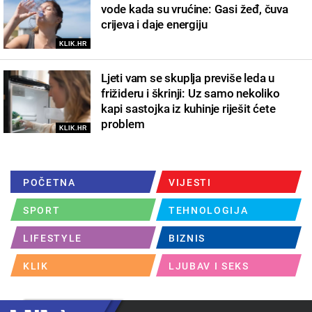
vode kada su vrućine: Gasi žeđ, čuva
crijeva i daje energiju
KLIK.HR
Ljeti vam se skuplja previše leda u
frižideru i škrinji: Uz samo nekoliko
kapi sastojka iz kuhinje riješit ćete
problem
KLIK.HR
POČETNA
VIJESTI
SPORT
TEHNOLOGIJA
LIFESTYLE
BIZNIS
KLIK
LJUBAV I SEKS