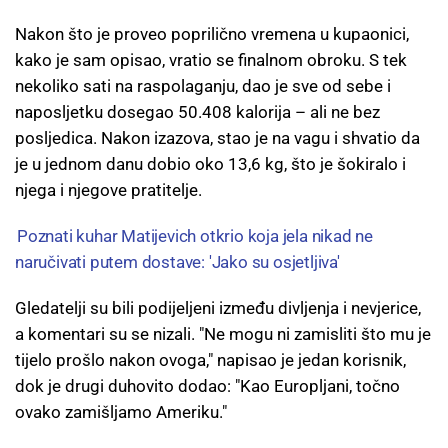
Nakon što je proveo poprilično vremena u kupaonici,
kako je sam opisao, vratio se finalnom obroku. S tek
nekoliko sati na raspolaganju, dao je sve od sebe i
naposljetku dosegao 50.408 kalorija – ali ne bez
posljedica. Nakon izazova, stao je na vagu i shvatio da
je u jednom danu dobio oko 13,6 kg, što je šokiralo i
njega i njegove pratitelje.
Poznati kuhar Matijevich otkrio koja jela nikad ne
naručivati putem dostave: 'Jako su osjetljiva'
Gledatelji su bili podijeljeni između divljenja i nevjerice,
a komentari su se nizali. "Ne mogu ni zamisliti što mu je
tijelo prošlo nakon ovoga," napisao je jedan korisnik,
dok je drugi duhovito dodao: "Kao Europljani, točno
ovako zamišljamo Ameriku."