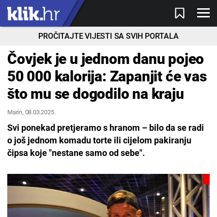
PROČITAJTE VIJESTI SA SVIH PORTALA
Čovjek je u jednom danu pojeo
50 000 kalorija: Zapanjit će vas
što mu se dogodilo na kraju
Marin
, 08.03.2025.
Svi ponekad pretjeramo s hranom – bilo da se radi
o još jednom komadu torte ili cijelom pakiranju
čipsa koje "nestane samo od sebe".