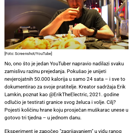
[Foto: Screenshot/YouTube]
No, ono što je jedan YouTuber napravio nadilazi svaku
zamislivu razinu prejedanja. Pokušao je unijeti
nevjerojatnih 50.000 kalorija u samo 24 sata – i sve to
dokumentirao za svoje pratitelje. Kreator sadržaja Erik
Lamkin, poznat kao @ErikTheElectric, 2021. godine
odlučio je testirati granice svog želuca i volje. Cilj?
Pojesti količinu hrane koju prosječan muškarac unese u
gotovo tri tjedna – u jednom danu.
Eksperiment je započeo "zagrijavanjem" u vidu ranog