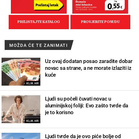
MOŽDA ĆE TE ZANIMATI
Uz ovaj dodatan posao zaradite dobar
novac sa strane, a ne morate izlaziti iz
kuće
KLIK.HR
Ljudi su počeli čuvati novac u
aluminijskoj foliji: Evo zašto tvrde da
je to korisno
KLIK.HR
Ljudi tvrde da je ovo piće bolje od