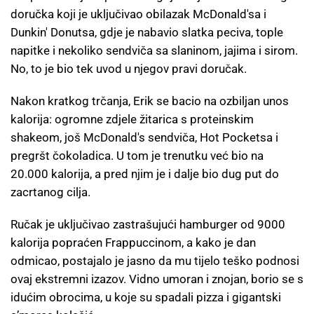
doručka koji je uključivao obilazak McDonald'sa i
Dunkin' Donutsa, gdje je nabavio slatka peciva, tople
napitke i nekoliko sendviča sa slaninom, jajima i sirom.
No, to je bio tek uvod u njegov pravi doručak.
Nakon kratkog trčanja, Erik se bacio na ozbiljan unos
kalorija: ogromne zdjele žitarica s proteinskim
shakeom, još McDonald's sendviča, Hot Pocketsa i
pregršt čokoladica. U tom je trenutku već bio na
20.000 kalorija, a pred njim je i dalje bio dug put do
zacrtanog cilja.
Ručak je uključivao zastrašujući hamburger od 9000
kalorija popraćen Frappuccinom, a kako je dan
odmicao, postajalo je jasno da mu tijelo teško podnosi
ovaj ekstremni izazov. Vidno umoran i znojan, borio se s
idućim obrocima, u koje su spadali pizza i gigantski