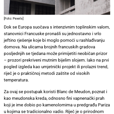
[Foto: Pexels]
Dok se Europa suočava s intenzivnim toplinskim valom,
stanovnici Francuske pronašli su jednostavno i vrlo
jeftino rješenje koje bi moglo pomoći u rashlađivanju
domova. Na ulicama brojnih francuskih gradova
posljednjih se tjedana može primijetiti neobičan prizor
– prozori prekriveni mutnim bijelim slojem. Iako na prvi
pogled izgleda kao umjetnički projekt ili prolazni trend,
riječ je o praktičnoj metodi zaštite od visokih
temperatura.
Za ovaj se postupak koristi Blanc de Meudon, poznat i
kao meudonska kreda, odnosno fini vapnenački prah
koji je ime dobio po kamenolomima u predgrađu Pariza
u kojima se tradicionalno vadio. Riječ je o prirodnom