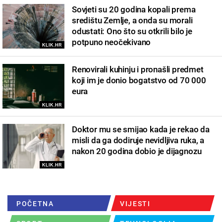
Sovjeti su 20 godina kopali prema
središtu Zemlje, a onda su morali
odustati: Ono što su otkrili bilo je
potpuno neočekivano
KLIK.HR
Renovirali kuhinju i pronašli predmet
koji im je donio bogatstvo od 70 000
eura
KLIK.HR
Doktor mu se smijao kada je rekao da
misli da ga dodiruje nevidljiva ruka, a
nakon 20 godina dobio je dijagnozu
KLIK.HR
POČETNA
VIJESTI