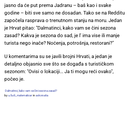
jasno da će put prema Jadranu – baš kao i svake
godine – biti sve samo ne dosadan. Tako se na Redditu
započela rasprava o trenutnom stanju na moru. Jedan
je Hrvat pitao: "Dalmatinci, kako vam se čini sezona
zasad? Kakva je sezona do sad, je l' ima vise ili manje
turista nego inače? Noćenja, potrošnja, restorani?"
U komentarima su se javili brojni Hrvati, a jedan je
detaljno objasnio sve što se događa s turističkom
sezonom: "Ovisi o lokaciji... Ja ti mogu reći ovako",
počeo je.
Dalmatinci, kako vam se čini sezona zasad?
by
u/ludi_matematicar
in
askcroatia