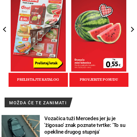
MOŽDA ĆE TE ZANIMATI
Vozačica tuži Mercedes jer ju je
'žigosao' znak poznate tvrtke: 'To su
opekline drugog stupnja'