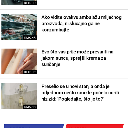
KLIK.HR
Ako vidite ovakvu ambalažu mliječnog
proizvoda, ni slučajno ga ne
konzumirajte
KLIK.HR
Evo što vas prije može prevariti na
jakom suncu, sprej ili krema za
sunčanje
KLIK.HR
Preselio se u novi stan, a onda je
odjednom nešto smeđe počelo curiti
niz zid: 'Pogledajte, što je to?'
KLIK.HR