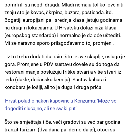
pomrli ili su negdi drugdi. Mladi nemaju toliko love niti
znaju što je kovač, škrpina, buzara, pašticada, itd.
Bogatiji europljani pa i srednja klasa ljetuju godinama
na drugim lokacijama. U Hrvatsku dolazi niža klasa
(europskog standarda) i normalno je da oće uštediti.
Mi se naravno sporo prilagođavamo toj promjeni.
Uz to treba dodati da osim što je sve skuplje, usluga je
gora. Promjene u PDV sustavu dovele su do toga da
restorani manje poslužuju friške stvari a više stvari iz
leda (dakle, dućansku kemiju). Sastav kuhara i
konobara je lošiji, ali to je duga i druga priča.
Hrvat poludio nakon kupovine u Konzumu: 'Može se
dogoditi slučajno, ali ne svaki put'
Što se smještaja tiče, veći gradovi su već par godina
tranzit turizam (dva dana pa idemo dalje), otoci su