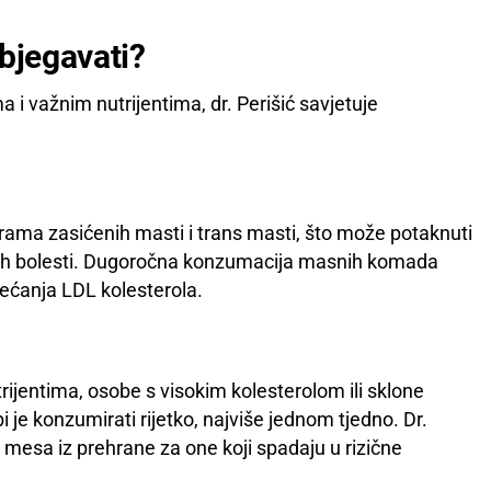
zbjegavati?
 i važnim nutrijentima, dr. Perišić savjetuje
grama zasićenih masti i trans masti, što može potaknuti
čanih bolesti. Dugoročna konzumacija masnih komada
većanja LDL kolesterola.
trijentima, osobe s visokim kolesterolom ili sklone
je konzumirati rijetko, najviše jednom tjedno. Dr.
 mesa iz prehrane za one koji spadaju u rizične