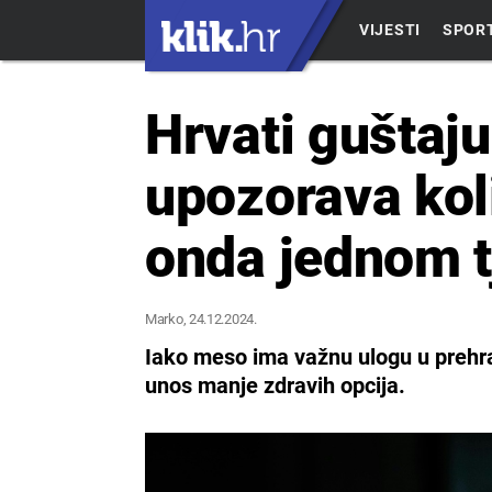
VIJESTI
SPOR
Hrvati guštaju
upozorava kol
onda jednom t
Marko
, 24.12.2024.
Iako meso ima važnu ulogu u prehrani
unos manje zdravih opcija.