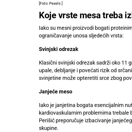
[Foto: Pexels ]
Koje vrste mesa treba i
Iako su mesni proizvodi bogati proteinima
ograničavanje unosa sljedećih vrsta:
Svinjski odrezak
Klasični svinjski odrezak sadrži oko 11 
upale, debljanje i povećati rizik od sr
svinjetine može opteretiti srce zbog po
Janjeće meso
Iako je janjetina bogata esencijalnim nu
kardiovaskularnim problemima trebale bi 
Perišić preporučuje izbacivanje janjećeg
skupine.