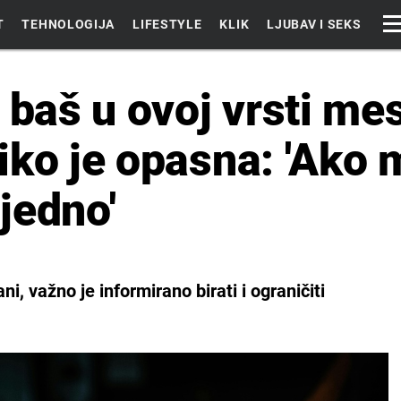
T
TEHNOLOGIJA
LIFESTYLE
KLIK
LJUBAV I SEKS
 baš u ovoj vrsti mes
iko je opasna: 'Ako 
jedno'
, važno je informirano birati i ograničiti