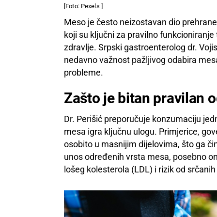
[Foto: Pexels ]
Meso je često neizostavan dio prehrane
koji su ključni za pravilno funkcioniranj
zdravlje. Srpski gastroenterolog dr. Vojis
nedavno važnost pažljivog odabira mesa k
probleme.
Zašto je bitan pravilan
Dr. Perišić preporučuje konzumaciju jedn
mesa igra ključnu ulogu. Primjerice, go
osobito u masnijim dijelovima, što ga č
unos određenih vrsta mesa, posebno on
lošeg kolesterola (LDL) i rizik od srčanih