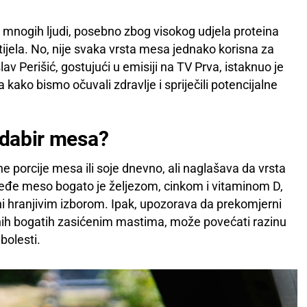
 mnogih ljudi, posebno zbog visokog udjela proteina
e tijela. No, nije svaka vrsta mesa jednako korisna za
lav Perišić, gostujući u emisiji na TV Prva, istaknuo je
ako bismo očuvali zdravlje i spriječili potencijalne
 odabir mesa?
e porcije mesa ili soje dnevno, ali naglašava da vrsta
veđe meso bogato je željezom, cinkom i vitaminom D,
ini hranjivim izborom. Ipak, upozorava da prekomjerni
ih bogatih zasićenim mastima, može povećati razinu
 bolesti.