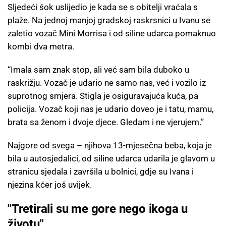
Sljedeći šok uslijedio je kada se s obitelji vraćala s
plaže. Na jednoj manjoj gradskoj raskrsnici u Ivanu se
zaletio vozač Mini Morrisa i od siline udarca pomaknuo
kombi dva metra.
“Imala sam znak stop, ali već sam bila duboko u
raskrižju. Vozač je udario ne samo nas, već i vozilo iz
suprotnog smjera. Stigla je osiguravajuća kuća, pa
policija. Vozač koji nas je udario doveo je i tatu, mamu,
brata sa ženom i dvoje djece. Gledam i ne vjerujem.”
Najgore od svega – njihova 13-mjesečna beba, koja je
bila u autosjedalici, od siline udarca udarila je glavom u
stranicu sjedala i završila u bolnici, gdje su Ivana i
njezina kćer još uvijek.
"Tretirali su me gore nego ikoga u
životu"