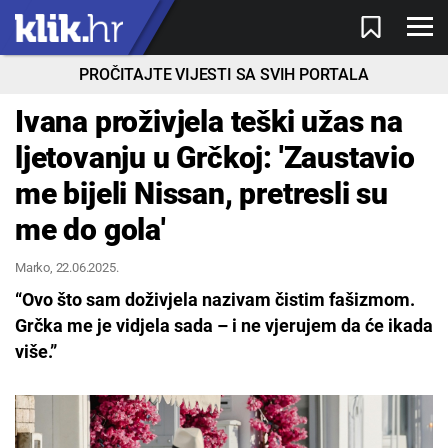
PROČITAJTE VIJESTI SA SVIH PORTALA
Ivana proživjela teški užas na
ljetovanju u Grčkoj: 'Zaustavio
me bijeli Nissan, pretresli su
me do gola'
Marko
, 22.06.2025.
“Ovo što sam doživjela nazivam čistim fašizmom.
Grčka me je vidjela sada – i ne vjerujem da će ikada
više.”