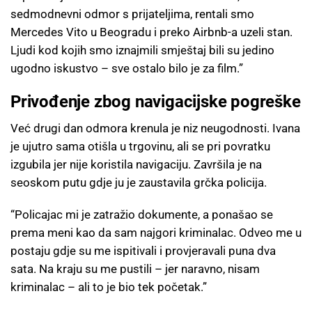
sedmodnevni odmor s prijateljima, rentali smo
Mercedes Vito u Beogradu i preko Airbnb-a uzeli stan.
Ljudi kod kojih smo iznajmili smještaj bili su jedino
ugodno iskustvo – sve ostalo bilo je za film.”
Privođenje zbog navigacijske pogreške
Već drugi dan odmora krenula je niz neugodnosti. Ivana
je ujutro sama otišla u trgovinu, ali se pri povratku
izgubila jer nije koristila navigaciju. Završila je na
seoskom putu gdje ju je zaustavila grčka policija.
“Policajac mi je zatražio dokumente, a ponašao se
prema meni kao da sam najgori kriminalac. Odveo me u
postaju gdje su me ispitivali i provjeravali puna dva
sata. Na kraju su me pustili – jer naravno, nisam
kriminalac – ali to je bio tek početak.”