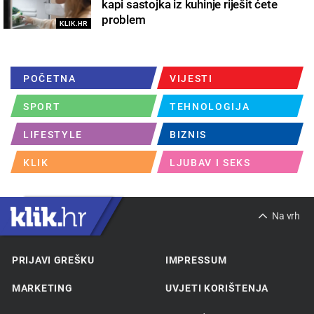
kapi sastojka iz kuhinje riješit ćete
problem
KLIK.HR
POČETNA
VIJESTI
SPORT
TEHNOLOGIJA
LIFESTYLE
BIZNIS
KLIK
LJUBAV I SEKS
Na vrh
PRIJAVI GREŠKU
IMPRESSUM
MARKETING
UVJETI KORIŠTENJA