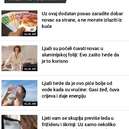
Uz ovaj dodatan posao zaradite dobar
novac sa strane, a ne morate izlaziti iz
kuće
KLIK.HR
Ljudi su počeli čuvati novac u
aluminijskoj foliji: Evo zašto tvrde da
je to korisno
KLIK.HR
Ljudi tvrde da je ovo piće bolje od
vode kada su vrućine: Gasi žeđ, čuva
crijeva i daje energiju
KLIK.HR
Ljeti vam se skuplja previše leda u
frižideru i škrinji: Uz samo nekoliko