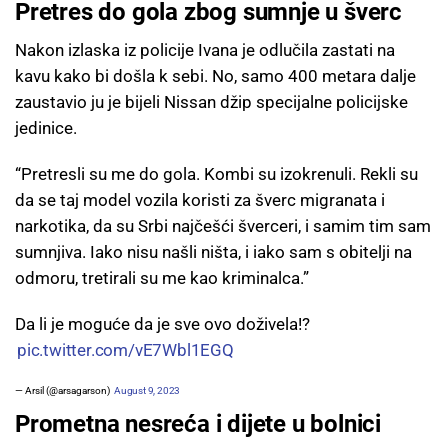
Pretres do gola zbog sumnje u šverc
Nakon izlaska iz policije Ivana je odlučila zastati na
kavu kako bi došla k sebi. No, samo 400 metara dalje
zaustavio ju je bijeli Nissan džip specijalne policijske
jedinice.
“Pretresli su me do gola. Kombi su izokrenuli. Rekli su
da se taj model vozila koristi za šverc migranata i
narkotika, da su Srbi najčešći šverceri, i samim tim sam
sumnjiva. Iako nisu našli ništa, i iako sam s obitelji na
odmoru, tretirali su me kao kriminalca.”
Da li je moguće da je sve ovo doživela!?
pic.twitter.com/vE7Wbl1EGQ
— Arsil (@arsagarson)
August 9, 2023
Prometna nesreća i dijete u bolnici