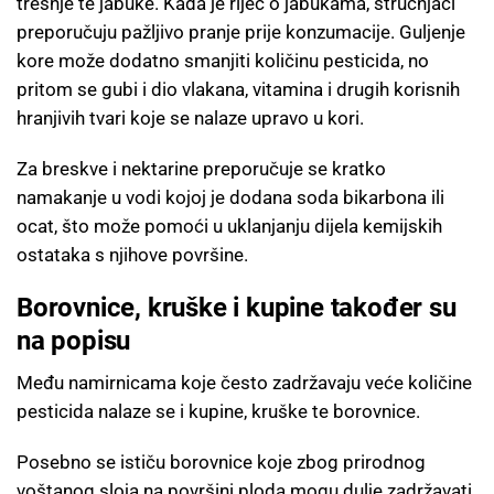
trešnje te jabuke. Kada je riječ o jabukama, stručnjaci
preporučuju pažljivo pranje prije konzumacije. Guljenje
kore može dodatno smanjiti količinu pesticida, no
pritom se gubi i dio vlakana, vitamina i drugih korisnih
hranjivih tvari koje se nalaze upravo u kori.
Za breskve i nektarine preporučuje se kratko
namakanje u vodi kojoj je dodana soda bikarbona ili
ocat, što može pomoći u uklanjanju dijela kemijskih
ostataka s njihove površine.
Borovnice, kruške i kupine također su
na popisu
Među namirnicama koje često zadržavaju veće količine
pesticida nalaze se i kupine, kruške te borovnice.
Posebno se ističu borovnice koje zbog prirodnog
voštanog sloja na površini ploda mogu dulje zadržavati