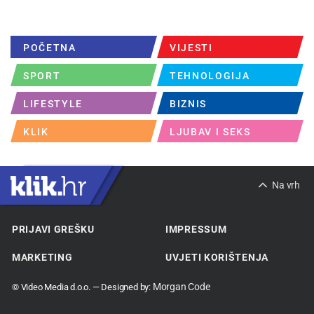
POČETNA
VIJESTI
SPORT
TEHNOLOGIJA
LIFESTYLE
BIZNIS
KLIK
LJUBAV I SEKS
Na vrh
PRIJAVI GREŠKU
IMPRESSUM
MARKETING
UVJETI KORIŠTENJA
Morgan Code
© Video Media d.o.o. — Designed by: