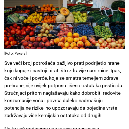
[Foto: Pexels]
Sve veći broj potrošača pažljivo prati podrijetlo hrane
koju kupuje i nastoji birati što zdravije namirnice. Ipak,
čak ni voće i povrće, koje se smatra temeljem zdrave
prehrane, nije uvijek potpuno lišeno ostataka pesticida.
Stručnjaci pritom naglašavaju kako dobrobiti redovite
konzumacije voća i povrća daleko nadmašuju
potencijalne rizike, no upozoravaju da pojedine vrste
zadržavaju više kemijskih ostataka od drugih.
Na to već godinama upozorava organizacija