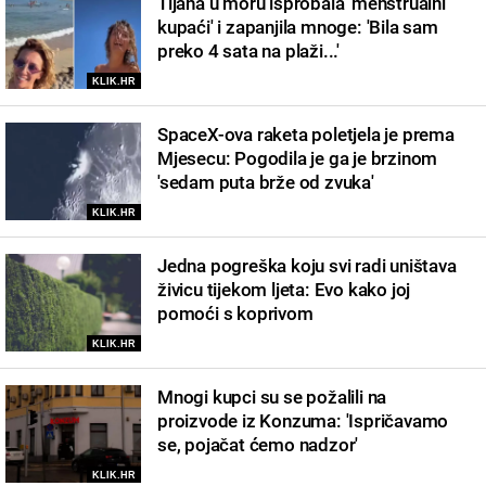
Tijana u moru isprobala 'menstrualni
kupaći' i zapanjila mnoge: 'Bila sam
preko 4 sata na plaži...'
KLIK.HR
SpaceX-ova raketa poletjela je prema
Mjesecu: Pogodila je ga je brzinom
'sedam puta brže od zvuka'
KLIK.HR
Jedna pogreška koju svi radi uništava
živicu tijekom ljeta: Evo kako joj
pomoći s koprivom
KLIK.HR
Mnogi kupci su se požalili na
proizvode iz Konzuma: 'Ispričavamo
se, pojačat ćemo nadzor'
KLIK.HR