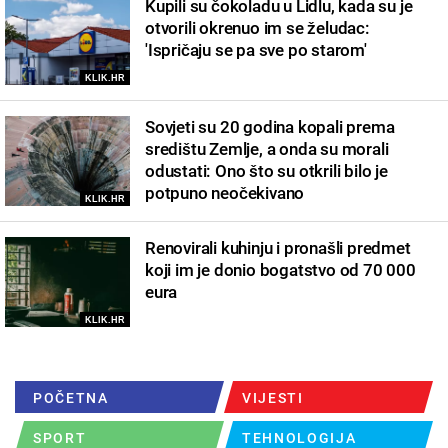
Kupili su čokoladu u Lidlu, kada su je
otvorili okrenuo im se želudac:
'Ispričaju se pa sve po starom'
KLIK.HR
Sovjeti su 20 godina kopali prema
središtu Zemlje, a onda su morali
odustati: Ono što su otkrili bilo je
potpuno neočekivano
KLIK.HR
Renovirali kuhinju i pronašli predmet
koji im je donio bogatstvo od 70 000
eura
KLIK.HR
POČETNA
VIJESTI
SPORT
TEHNOLOGIJA