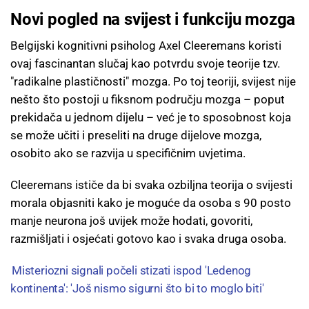
Novi pogled na svijest i funkciju mozga
Belgijski kognitivni psiholog Axel Cleeremans koristi
ovaj fascinantan slučaj kao potvrdu svoje teorije tzv.
"radikalne plastičnosti" mozga. Po toj teoriji, svijest nije
nešto što postoji u fiksnom području mozga – poput
prekidača u jednom dijelu – već je to sposobnost koja
se može učiti i preseliti na druge dijelove mozga,
osobito ako se razvija u specifičnim uvjetima.
Cleeremans ističe da bi svaka ozbiljna teorija o svijesti
morala objasniti kako je moguće da osoba s 90 posto
manje neurona još uvijek može hodati, govoriti,
razmišljati i osjećati gotovo kao i svaka druga osoba.
Misteriozni signali počeli stizati ispod 'Ledenog
kontinenta': 'Još nismo sigurni što bi to moglo biti'