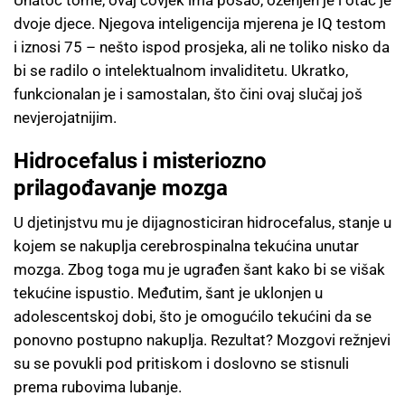
Unatoč tome, ovaj čovjek ima posao, oženjen je i otac je
dvoje djece. Njegova inteligencija mjerena je IQ testom
i iznosi 75 – nešto ispod prosjeka, ali ne toliko nisko da
bi se radilo o intelektualnom invaliditetu. Ukratko,
funkcionalan je i samostalan, što čini ovaj slučaj još
nevjerojatnijim.
Hidrocefalus i misteriozno
prilagođavanje mozga
U djetinjstvu mu je dijagnosticiran hidrocefalus, stanje u
kojem se nakuplja cerebrospinalna tekućina unutar
mozga. Zbog toga mu je ugrađen šant kako bi se višak
tekućine ispustio. Međutim, šant je uklonjen u
adolescentskoj dobi, što je omogućilo tekućini da se
ponovno postupno nakuplja. Rezultat? Mozgovi režnjevi
su se povukli pod pritiskom i doslovno se stisnuli
prema rubovima lubanje.