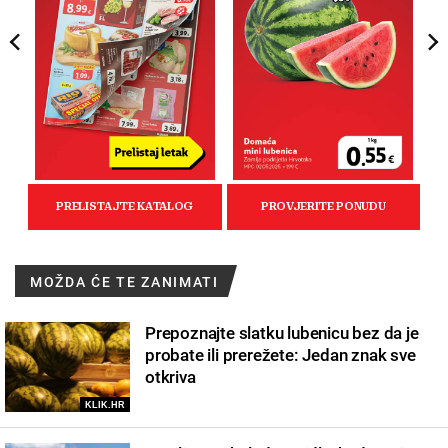
MOŽDA ĆE TE ZANIMATI
Prepoznajte slatku lubenicu bez da je
probate ili prerežete: Jedan znak sve
otkriva
KLIK.HR