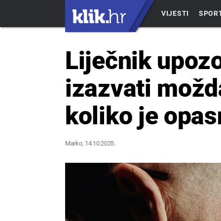
VIJESTI
SPOR
Liječnik upoz
izazvati možda
koliko je opas
Marko
, 14.10.2025.