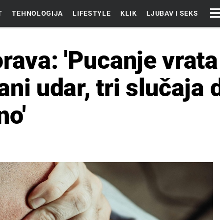
T
TEHNOLOGIJA
LIFESTYLE
KLIK
LJUBAV I SEKS
orava: 'Pucanje vrat
ni udar, tri slučaja
no'