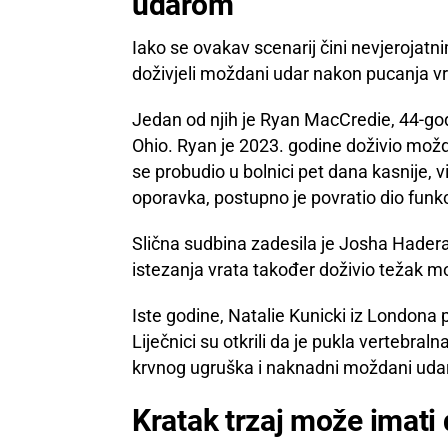
udarom
Iako se ovakav scenarij čini nevjerojatni
doživjeli moždani udar nakon pucanja vr
Jedan od njih je Ryan MacCredie, 44-godi
Ohio. Ryan je 2023. godine doživio mož
se probudio u bolnici pet dana kasnije, 
oporavka, postupno je povratio dio funkci
Slična sudbina zadesila je Josha Hadera
istezanja vrata također doživio težak m
Iste godine, Natalie Kunicki iz Londona p
Liječnici su otkrili da je pukla vertebral
krvnog ugruška i naknadni moždani udar
Kratak trzaj može imati