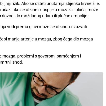
jniji rizik. Ako se ošteti unutarnja stijenka krvne žile,
rušak, ako se otkine i dospije u mozak ili pluća, može
to dovodi do moždanog udara ili plućne embolije.
i koja vodi prema glavi može se otkinuti i izazvati
čepi manje arterije u mozgu, zbog čega dio mozga
nje mozga, problemi s govorom, pamćenjem i
smrtni ishod.