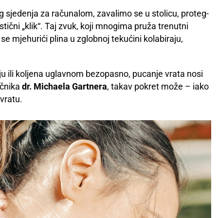
 sjedenja za računalom, zavalimo se u stolicu, proteg­
stični „klik“. Taj zvuk, koji mnogima pruža trenutni
e mjehurići plina u zglobnoj tekućini kolabiraju,
ju ili koljena uglavnom bezopasno, pucanje vrata nosi
ečnika
dr. Michaela Gartnera
, takav pokret može – iako
 vratu.