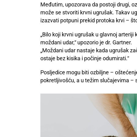
Međutim, upozorava da postoji drugi, ozbil
može se stvoriti krvni ugrušak. Takav ug
izazvati potpuni prekid protoka krvi – š
„Bilo koji krvni ugrušak u glavnoj arterij
moždani udar,“ upozorio je dr. Gartner.
„Moždani udar nastaje kada ugrušak za
ostaje bez kisika i počinje odumirati.“
Posljedice mogu biti ozbiljne – ošteće
pokretljivošću, a u težim slučajevima – 