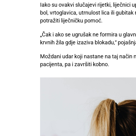
Iako su ovakvi slučajevi rijetki, liječnic
bol, vrtoglavica, utrnulost lica ili gubi
potražiti liječničku pomoć.
„Čak i ako se ugrušak ne formira u glavno
krvnih žila gdje izaziva blokadu,“ pojašnj
Moždani udar koji nastane na taj način m
pacijenta, pa i završiti kobno.