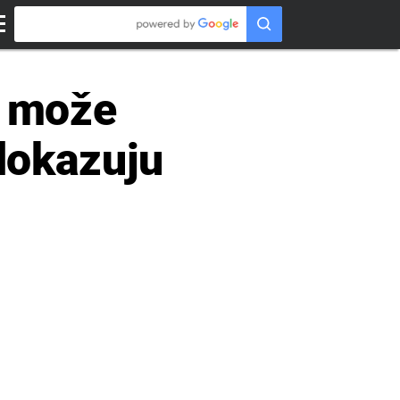
a može
 dokazuju