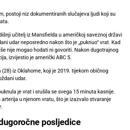
m, postoji niz dokumentiranih slučajeva ljudi koji su
ata.
šnji učitelj iz Mansfielda u američkoj saveznoj državi
dani udar neposredno nakon što je „puknuo“ vrat. Kad
više nije mogao hodati ni govoriti. Nakon dugotrajnog
ja, izvijestio je američki ABC 5.
 (28) iz Oklahome, koji je 2019. tijekom običnog
oždani udar.
uknula je vrat i srušila se svega 15 minuta kasnije.
na arterija u njenom vratu, što je izazvalo stvaranje
.
 dugoročne posljedice