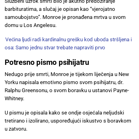
Službeni uzrok smrti bilo je akutno predoziranje
barbituratima, a slučaj je opisan kao “vjerojatno
samoubojstvo”. Monroe je pronađena mrtva u svom
domu u Los Angelesu.
Većina ljudi radi kardinalnu grešku kod uboda stršljena i
osa: Samo jednu stvar trebate napraviti prvo
Potresno pismo psihijatru
Nedugo prije smrti, Monroe je tijekom liječenja u New
Yorku napisala emotivno pismo svom psihijatru, dr.
Ralphu Greensonu, o svom boravku u ustanovi Payne-
Whitney.
U pismu je opisala kako se ondje osjećala neljudski
tretirano i izolirano, uspoređujući iskustvo s boravkom
u zatvoru.