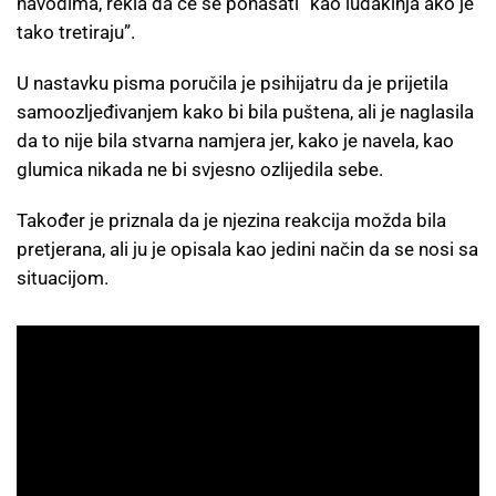
navodima, rekla da će se ponašati “kao luđakinja ako je
tako tretiraju”.
U nastavku pisma poručila je psihijatru da je prijetila
samoozljeđivanjem kako bi bila puštena, ali je naglasila
da to nije bila stvarna namjera jer, kako je navela, kao
glumica nikada ne bi svjesno ozlijedila sebe.
Također je priznala da je njezina reakcija možda bila
pretjerana, ali ju je opisala kao jedini način da se nosi sa
situacijom.