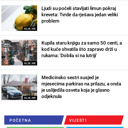
Ljudi su počeli stavljati limun pokraj
kreveta: Tvrde da rješava jedan veliki
problem
KLIK.HR
Kupila staru knjigu za samo 50 centi, a
kod kuće shvatila što zapravo drži u
rukama: 'Dobila si na lutriji'
KLIK.HR
Medicinsko sestri susjed je
mjesecima parkirao na prilazu, a onda
je uslijedila osveta koja je glasno
odjeknula
KLIK.HR
POČETNA
VIJESTI