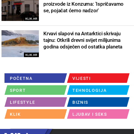
proizvode iz Konzuma: 'Ispričavamo
se, pojačat ćemo nadzor'
KLIK.HR
Krvavi slapovi na Antarktici skrivaju
tajnu: Otkrili drevni svijet milijunima
godina odsječen od ostatka planeta
KLIK.HR
POČETNA
VIJESTI
SPORT
TEHNOLOGIJA
LIFESTYLE
BIZNIS
KLIK
LJUBAV I SEKS