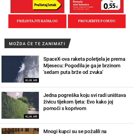
MOŽDA ĆE TE ZANIMATI
SpaceX-ova raketa poletjela je prema
Mjesecu: Pogodila je ga je brzinom
'sedam puta brže od zvuka'
KLIK.HR
Jedna pogreška koju svi radi uništava
živicu tijekom ljeta: Evo kako joj
pomoći s koprivom
KLIK.HR
Mnogi kupci su se požalili na