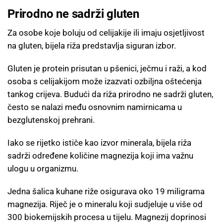
Prirodno ne sadrži gluten
Za osobe koje boluju od celijakije ili imaju osjetljivost
na gluten, bijela riža predstavlja siguran izbor.
Gluten je protein prisutan u pšenici, ječmu i raži, a kod
osoba s celijakijom može izazvati ozbiljna oštećenja
tankog crijeva. Budući da riža prirodno ne sadrži gluten,
često se nalazi među osnovnim namirnicama u
bezglutenskoj prehrani.
Iako se rijetko ističe kao izvor minerala, bijela riža
sadrži određene količine magnezija koji ima važnu
ulogu u organizmu.
Jedna šalica kuhane riže osigurava oko 19 miligrama
magnezija. Riječ je o mineralu koji sudjeluje u više od
300 biokemijskih procesa u tijelu. Magnezij doprinosi