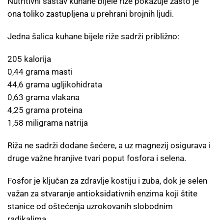
Nutritivni sastav kuhane bijele riže pokazuje zašto je
ona toliko zastupljena u prehrani brojnih ljudi.
Jedna šalica kuhane bijele riže sadrži približno:
205 kalorija
0,44 grama masti
44,6 grama ugljikohidrata
0,63 grama vlakana
4,25 grama proteina
1,58 miligrama natrija
Riža ne sadrži dodane šećere, a uz magnezij osigurava i
druge važne hranjive tvari poput fosfora i selena.
Fosfor je ključan za zdravlje kostiju i zuba, dok je selen
važan za stvaranje antioksidativnih enzima koji štite
stanice od oštećenja uzrokovanih slobodnim
radikalima.