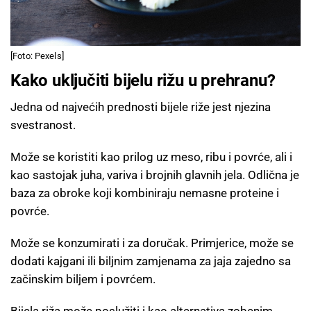
[Foto: Pexels]
Kako uključiti bijelu rižu u prehranu?
Jedna od najvećih prednosti bijele riže jest njezina
svestranost.
Može se koristiti kao prilog uz meso, ribu i povrće, ali i
kao sastojak juha, variva i brojnih glavnih jela. Odlična je
baza za obroke koji kombiniraju nemasne proteine i
povrće.
Može se konzumirati i za doručak. Primjerice, može se
dodati kajgani ili biljnim zamjenama za jaja zajedno sa
začinskim biljem i povrćem.
Bijela riža može poslužiti i kao alternativa zobenim