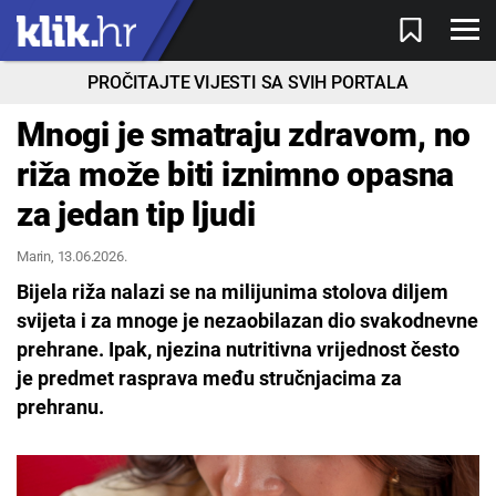
PROČITAJTE VIJESTI SA SVIH PORTALA
Mnogi je smatraju zdravom, no
riža može biti iznimno opasna
za jedan tip ljudi
Marin
, 13.06.2026.
Bijela riža nalazi se na milijunima stolova diljem
svijeta i za mnoge je nezaobilazan dio svakodnevne
prehrane. Ipak, njezina nutritivna vrijednost često
je predmet rasprava među stručnjacima za
prehranu.