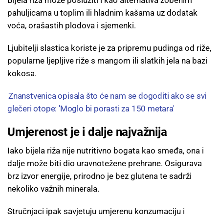
pahuljicama u toplim ili hladnim kašama uz dodatak
voća, orašastih plodova i sjemenki.
Ljubitelji slastica koriste je za pripremu pudinga od riže,
popularne ljepljive riže s mangom ili slatkih jela na bazi
kokosa.
Znanstvenica opisala što će nam se dogoditi ako se svi
glečeri otope: 'Moglo bi porasti za 150 metara'
Umjerenost je i dalje najvažnija
Iako bijela riža nije nutritivno bogata kao smeđa, ona i
dalje može biti dio uravnotežene prehrane. Osigurava
brz izvor energije, prirodno je bez glutena te sadrži
nekoliko važnih minerala.
Stručnjaci ipak savjetuju umjerenu konzumaciju i