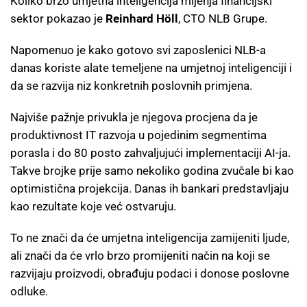
Koliko brzo umjetna inteligencija mijenja financijski
sektor pokazao je
Reinhard Höll
, CTO NLB Grupe.
Napomenuo je kako gotovo svi zaposlenici NLB-a
danas koriste alate temeljene na umjetnoj inteligenciji i
da se razvija niz konkretnih poslovnih primjena.
Najviše pažnje privukla je njegova procjena da je
produktivnost IT razvoja u pojedinim segmentima
porasla i do 80 posto zahvaljujući implementaciji AI-ja.
Takve brojke prije samo nekoliko godina zvučale bi kao
optimistična projekcija. Danas ih bankari predstavljaju
kao rezultate koje već ostvaruju.
To ne znači da će umjetna inteligencija zamijeniti ljude,
ali znači da će vrlo brzo promijeniti način na koji se
razvijaju proizvodi, obrađuju podaci i donose poslovne
odluke.