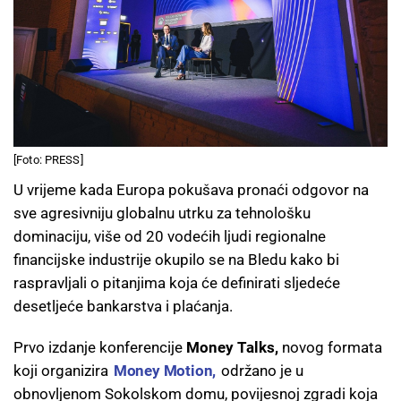
[Foto: PRESS]
U vrijeme kada Europa pokušava pronaći odgovor na
sve agresivniju globalnu utrku za tehnološku
dominaciju, više od 20 vodećih ljudi regionalne
financijske industrije okupilo se na Bledu kako bi
raspravljali o pitanjima koja će definirati sljedeće
desetljeće bankarstva i plaćanja.
Prvo izdanje konferencije
Money Talks,
novog formata
koji organizira
Money Motion,
održano je u
obnovljenom Sokolskom domu, povijesnoj zgradi koja