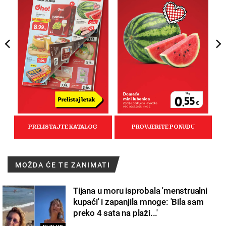
MOŽDA ĆE TE ZANIMATI
Tijana u moru isprobala 'menstrualni
kupaći' i zapanjila mnoge: 'Bila sam
preko 4 sata na plaži...'