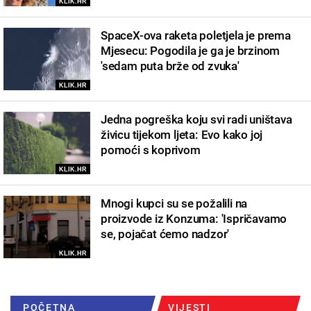
KLIK.HR
SpaceX-ova raketa poletjela je prema
Mjesecu: Pogodila je ga je brzinom
'sedam puta brže od zvuka'
KLIK.HR
Jedna pogreška koju svi radi uništava
živicu tijekom ljeta: Evo kako joj
pomoći s koprivom
KLIK.HR
Mnogi kupci su se požalili na
proizvode iz Konzuma: 'Ispričavamo
se, pojačat ćemo nadzor'
KLIK.HR
POČETNA
VIJESTI