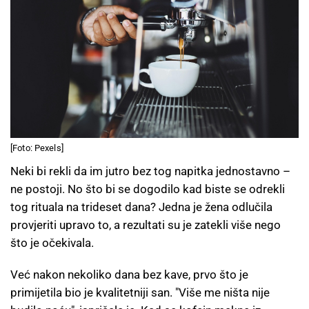
[Foto: Pexels]
Neki bi rekli da im jutro bez tog napitka jednostavno –
ne postoji. No što bi se dogodilo kad biste se odrekli
tog rituala na trideset dana? Jedna je žena odlučila
provjeriti upravo to, a rezultati su je zatekli više nego
što je očekivala.
Već nakon nekoliko dana bez kave, prvo što je
primijetila bio je kvalitetniji san. "Više me ništa nije