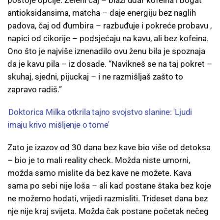
postoje opcije: Zeleni čaj – blaži udar kofeina i bogat
antioksidansima, matcha – daje energiju bez naglih
padova, čaj od đumbira – razbuđuje i pokreće probavu ,
napici od cikorije – podsjećaju na kavu, ali bez kofeina.
Ono što je najviše iznenadilo ovu ženu bila je spoznaja
da je kavu pila – iz dosade. “Navikneš se na taj pokret –
skuhaj, sjedni, pijuckaj – i ne razmišljaš zašto to
zapravo radiš.”
Doktorica Milka otkrila tajno svojstvo slanine: 'Ljudi
imaju krivo mišljenje o tome'
Zato je izazov od 30 dana bez kave bio više od detoksa
– bio je to mali reality check. Možda niste umorni,
možda samo mislite da bez kave ne možete. Kava
sama po sebi nije loša – ali kad postane štaka bez koje
ne možemo hodati, vrijedi razmisliti. Trideset dana bez
nje nije kraj svijeta. Možda čak postane početak nečeg