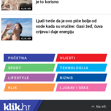
je to korisno
KLIK.HR
Ljudi tvrde da je ovo piće bolje od
vode kada su vrućine: Gasi žeđ, čuva
crijeva i daje energiju
KLIK.HR
POČETNA
VIJESTI
SPORT
TEHNOLOGIJA
LIFESTYLE
BIZNIS
KLIK
LJUBAV I SEKS
Na vrh