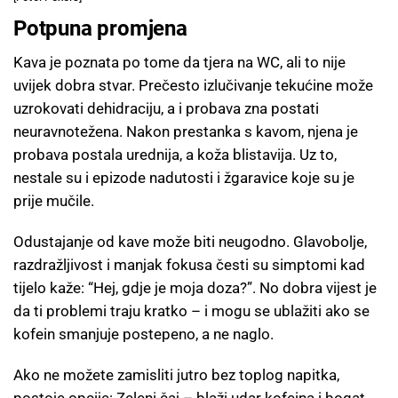
Potpuna promjena
Kava je poznata po tome da tjera na WC, ali to nije
uvijek dobra stvar. Prečesto izlučivanje tekućine može
uzrokovati dehidraciju, a i probava zna postati
neuravnotežena. Nakon prestanka s kavom, njena je
probava postala urednija, a koža blistavija. Uz to,
nestale su i epizode nadutosti i žgaravice koje su je
prije mučile.
Odustajanje od kave može biti neugodno. Glavobolje,
razdražljivost i manjak fokusa česti su simptomi kad
tijelo kaže: “Hej, gdje je moja doza?”. No dobra vijest je
da ti problemi traju kratko – i mogu se ublažiti ako se
kofein smanjuje postepeno, a ne naglo.
Ako ne možete zamisliti jutro bez toplog napitka,