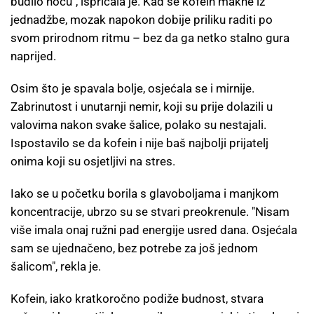
budilo noću", ispričala je. Kad se kofein makne iz
jednadžbe, mozak napokon dobije priliku raditi po
svom prirodnom ritmu – bez da ga netko stalno gura
naprijed.
Osim što je spavala bolje, osjećala se i mirnije.
Zabrinutost i unutarnji nemir, koji su prije dolazili u
valovima nakon svake šalice, polako su nestajali.
Ispostavilo se da kofein i nije baš najbolji prijatelj
onima koji su osjetljivi na stres.
Iako se u početku borila s glavoboljama i manjkom
koncentracije, ubrzo su se stvari preokrenule. "Nisam
više imala onaj ružni pad energije usred dana. Osjećala
sam se ujednačeno, bez potrebe za još jednom
šalicom", rekla je.
Kofein, iako kratkoročno podiže budnost, stvara