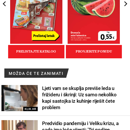
MOŽDA ĆE TE ZANIMATI
Ljeti vam se skuplja previše leda u
frižideru i škrinji: Uz samo nekoliko
kapi sastojka iz kuhinje riješit ćete
problem
KLIK.HR
Predvidio pandemiju i Veliku krizu, a
sada ima loše vijesti: 'Tri godine