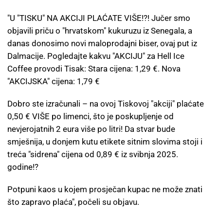
"U "TISKU" NA AKCIJI PLAĆATE VIŠE!?! Jučer smo
objavili priču o "hrvatskom" kukuruzu iz Senegala, a
danas donosimo novi maloprodajni biser, ovaj put iz
Dalmacije. Pogledajte kakvu "AKCIJU" za Hell Ice
Coffee provodi Tisak: Stara cijena: 1,29 €. Nova
"AKCIJSKA" cijena: 1,79 €
Dobro ste izračunali – na ovoj Tiskovoj "akciji" plaćate
0,50 € VIŠE po limenci, što je poskupljenje od
nevjerojatnih 2 eura više po litri! Da stvar bude
smješnija, u donjem kutu etikete sitnim slovima stoji i
treća "sidrena" cijena od 0,89 € iz svibnja 2025.
godine!?
Potpuni kaos u kojem prosječan kupac ne može znati
što zapravo plaća", počeli su objavu.