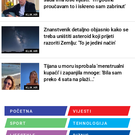
proučavam to i iskreno sam zabrinut'
KLIK.HR
Znanstvenik detaljno objasnio kako se
treba uništiti asteroid koji prijeti
razoriti Zemlju: 'To je jedini način'
KLIK.HR
Tijana u moru isprobala 'menstrualni
kupaći' i zapanjila mnoge: 'Bila sam
preko 4 sata na plaži...'
KLIK.HR
POČETNA
VIJESTI
SPORT
TEHNOLOGIJA