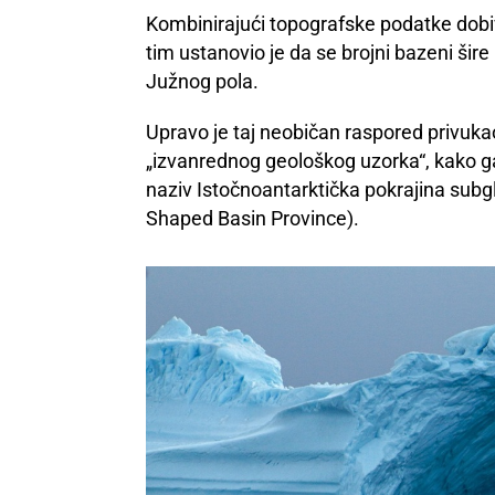
Kombinirajući topografske podatke dobiv
tim ustanovio je da se brojni bazeni šire
Južnog pola.
Upravo je taj neobičan raspored privuk
„izvanrednog geološkog uzorka“, kako ga 
naziv Istočnoantarktička pokrajina subgl
Shaped Basin Province).