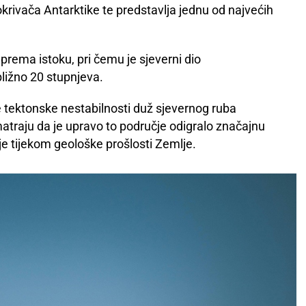
rivača Antarktike te predstavlja jednu od najvećih
 prema istoku, pri čemu je sjeverni dio
bližno 20 stupnjeva.
e tektonske nestabilnosti duž sjevernog ruba
traju da je upravo to područje odigralo značajnu
je tijekom geološke prošlosti Zemlje.