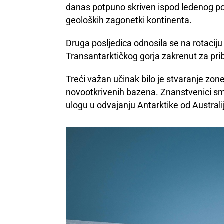
danas potpuno skriven ispod ledenog pok
geoloških zagonetki kontinenta.
Druga posljedica odnosila se na rotaciju
Transantarktičkog gorja zakrenut za pri
Treći važan učinak bilo je stvaranje zon
novootkrivenih bazena. Znanstvenici sma
ulogu u odvajanju Antarktike od Australi