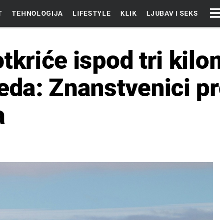
T
TEHNOLOGIJA
LIFESTYLE
KLIK
LJUBAV I SEKS
tkriće ispod tri kilo
eda: Znanstvenici pr
a