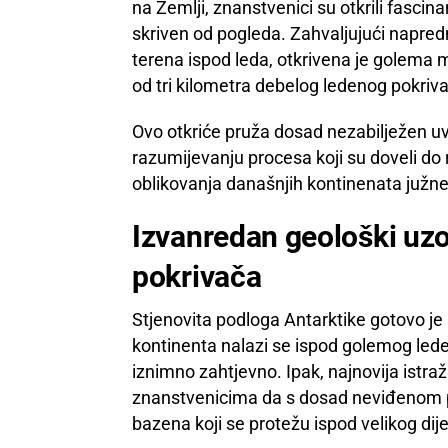
na Zemlji, znanstvenici su otkrili fascina
skriven od pogleda. Zahvaljujući napred
terena ispod leda, otkrivena je golema m
od tri kilometra debelog ledenog pokriv
Ovo otkriće pruža dosad nezabilježen uv
razumijevanju procesa koji su doveli d
oblikovanja današnjih kontinenata južn
Izvanredan geološki uzo
pokrivača
Stjenovita podloga Antarktike gotovo je 
kontinenta nalazi se ispod golemog lede
iznimno zahtjevno. Ipak, najnovija istr
znanstvenicima da s dosad neviđenom pr
bazena koji se protežu ispod velikog di