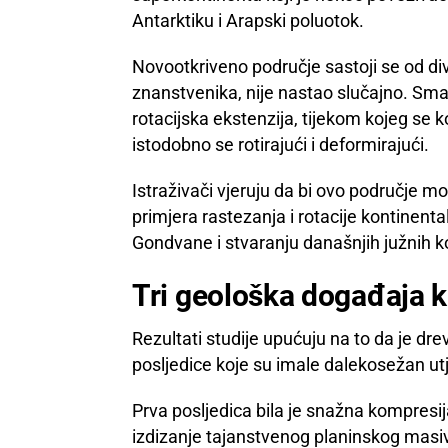
Antarktiku i Arapski poluotok.
Novootkriveno područje sastoji se od di
znanstvenika, nije nastao slučajno. Sm
rotacijska ekstenzija, tijekom kojeg se k
istodobno se rotirajući i deformirajući.
Istraživači vjeruju da bi ovo područje m
primjera rastezanja i rotacije kontinent
Gondvane i stvaranju današnjih južnih k
Tri geološka događaja ko
Rezultati studije upućuju na to da je dre
posljedice koje su imale dalekosežan utj
Prva posljedica bila je snažna kompres
izdizanje tajanstvenog planinskog masiv