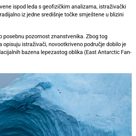
ene ispod leda s geofizičkim analizama, istraživački
 radijalno iz jedne središnje točke smještene u blizini
ao posebnu pozornost znanstvenika. Zbog tog
opisuju istraživači, novootkriveno područje dobilo je
acijalnih bazena lepezastog oblika (East Antarctic Fan-