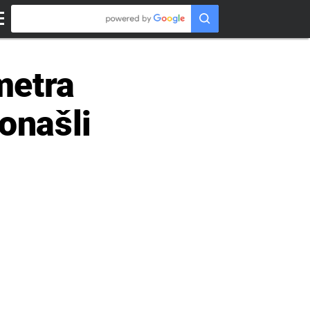
metra
onašli