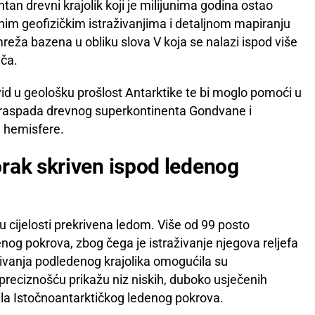
ntan drevni krajolik koji je milijunima godina ostao
nim geofizičkim istraživanjima i detaljnom mapiranju
reža bazena u obliku slova V koja se nalazi ispod više
ača.
id u geološku prošlost Antarktike te bi moglo pomoći u
o raspada drevnog superkontinenta Gondvane i
e hemisfere.
rak skriven ispod ledenog
u cijelosti prekrivena ledom. Više od 99 posto
nog pokrova, zbog čega je istraživanje njegova reljefa
aživanja podledenog krajolika omogućila su
eciznošću prikažu niz niskih, duboko usječenih
jela Istočnoantarktičkog ledenog pokrova.