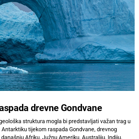
 raspada drevne Gondvane
eološka struktura mogla bi predstavljati važan trag u
ali Antarktiku tijekom raspada Gondvane, drevnog
današnju Afriku, Južnu Ameriku, Australiju, Indiju,