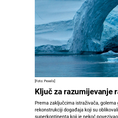
[Foto: Pexels]
Ključ za razumijevanje
Prema zaključcima istraživača, golema g
rekonstrukciji događaja koji su oblikov
superkontinenta koji je nekoć povezivao 