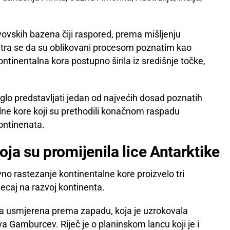
vovskih bazena čiji raspored, prema mišljenju
atra se da su oblikovani procesom poznatim kao
ontinentalna kora postupno širila iz središnje točke,
oglo predstavljati jedan od najvećih dosad poznatih
alne kore koji su prethodili konačnom raspadu
ontinenata.
ja su promijenila lice Antarktike
vno rastezanje kontinentalne kore proizvelo tri
ecaj na razvoj kontinenta.
ija usmjerena prema zapadu, koja je uzrokovala
a Gamburcev. Riječ je o planinskom lancu koji je i