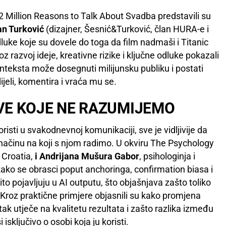
2 Million Reasons to Talk About Svadba predstavili su
n Turković
(dizajner, Šesnić&Turković, član HURA-e i
dluke koje su dovele do toga da film nadmaši i Titanic
oz razvoj ideje, kreativne rizike i ključne odluke pokazali
onteksta može dosegnuti milijunsku publiku i postati
jeli, komentira i vraća mu se.
VE KOJE NE RAZUMIJEMO
risti u svakodnevnoj komunikaciji, sve je vidljivije da
 načinu na koji s njom radimo. U okviru The Psychology
a Croatia,
i Andrijana Mušura Gabor
, psihologinja i
kako se obrasci poput anchoringa, confirmation biasa i
o pojavljuju u AI outputu, što objašnjava zašto toliko
 Kroz praktične primjere objasnili su kako promjena
ak utječe na kvalitetu rezultata i zašto razlika između
isključivo o osobi koja ju koristi.