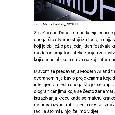
[Foto: Matija Habljak_PIXSELL]
Završni dan Dana komunikacija prilično j
onoga što stvarno stoji iza toga, a najjas
koji je obilježio posljednji dan festival
moderne umjetne inteligencije i znanstv
koji danas oblikuju način na koji informaci
U svom se predavanju Modern AI and th
dvoranom nije bavio projekcijama koje
inteligencija jest i onoga što joj se pri
o ograničenjima koja se često zanemaruj
istraživanja kreću kada se maknu kratk
raspravu izvan uobičajenih okvira i vrać
radi, a što mi u njoj želimo vidjeti.