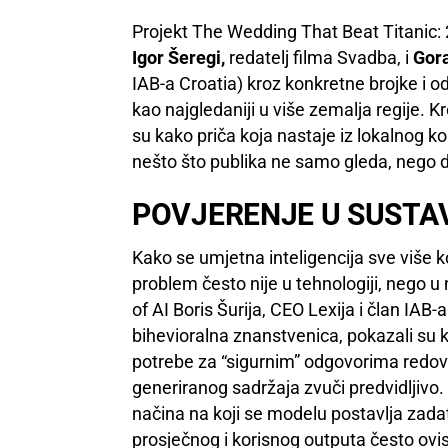
Projekt The Wedding That Beat Titanic: 
Igor Šeregi,
redatelj filma Svadba, i
Gora
IAB-a Croatia) kroz konkretne brojke i o
kao najgledaniji u više zemalja regije. Kr
su kako priča koja nastaje iz lokalnog k
nešto što publika ne samo gleda, nego di
POVJERENJE U SUSTA
Kako se umjetna inteligencija sve više ko
problem često nije u tehnologiji, nego u
of AI Boris Šurija, CEO Lexija i član IAB-
bihevioralna znanstvenica, pokazali su 
potrebe za “sigurnim” odgovorima redovit
generiranog sadržaja zvuči predvidljivo.
načina na koji se modelu postavlja zadat
prosječnog i korisnog outputa često ovisi 