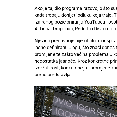
Ako je taj dio programa razdvojio što su
kada trebaju donijeti odluku koja traje.
iza ranog pozicioniranja YouTubea i oso
Airbnba, Dropboxa, Reddita i Discorda u 
Njezino predavanje nije ciljalo na inspi
jasno definiranu ulogu, što znači donosit
promijene te zašto većina problema u kom
nedostatka jasnoće. Kroz konkretne pri
izdržati rast, konkurenciju i promjene k
brend predstavlja.