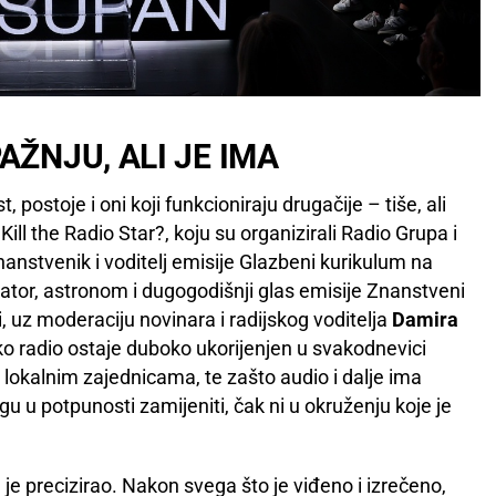
AŽNJU, ALI JE IMA
 postoje i oni koji funkcioniraju drugačije – tiše, ali
ill the Radio Star?, koju su organizirali Radio Grupa i
anstvenik i voditelj emisije Glazbeni kurikulum na
kator, astronom i dugogodišnji glas emisije Znanstveni
, uz moderaciju novinara i radijskog voditelja
Damira
ko radio ostaje duboko ukorijenjen u svakodnevici
 lokalnim zajednicama, te zašto audio i dalje ima
u u potpunosti zamijeniti, čak ni u okruženju koje je
h je precizirao. Nakon svega što je viđeno i izrečeno,