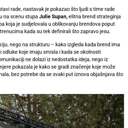
stavi rade, nastavak je pokazao što ljudi s time rade
 Tu na scenu stupa
Julie Supan,
elitna brend strateginja
ba koja je sudjelovala u oblikovanju brendova poput
trenucima kada su tek definirali što zapravo jesu.
raciju, nego na strukturu – kako izgleda kada brend ima
i odluke koje imaju smisla i kada se okolnosti
unikaciji ne dolazi iz nedostatka ideja, nego iz
mjere pokazala je kako se gradi značenje koje može
anala, bez potrebe da se svaki put iznova objašnjava što