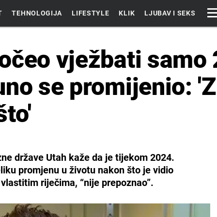
T
TEHNOLOGIJA
LIFESTYLE
KLIK
LJUBAV I SEKS
očeo vježbati samo 
uno se promijenio: '
to'
ne države Utah kaže da je tijekom 2024.
liku promjenu u životu nakon što je vidio
 vlastitim riječima, “nije prepoznao”.