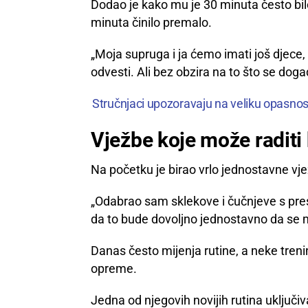
Dodao je kako mu je 30 minuta često bil
minuta činilo premalo.
„Moja supruga i ja ćemo imati još djece,
odvesti. Ali bez obzira na to što se doga
Stručnjaci upozoravaju na veliku opasnost:
Vježbe koje može raditi 
Na početku je birao vrlo jednostavne vj
„Odabrao sam sklekove i čučnjeve s pres
da to bude dovoljno jednostavno da se mo
Danas često mijenja rutine, a neke tren
opreme.
Jedna od njegovih novijih rutina uključiv