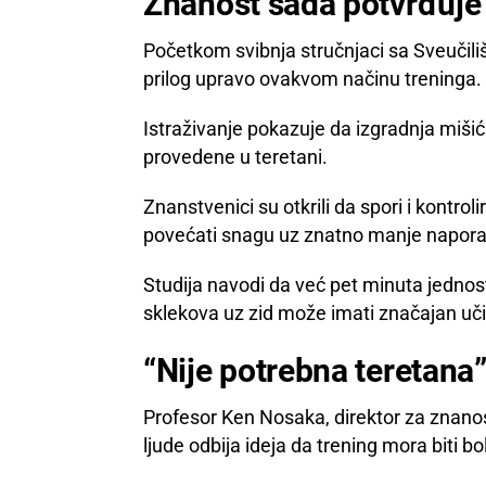
Znanost sada potvrđuje 
Početkom svibnja stručnjaci sa Sveučilišt
prilog upravo ovakvom načinu treninga.
Istraživanje pokazuje da izgradnja mišića
provedene u teretani.
Znanstvenici su otkrili da spori i kontrol
povećati snagu uz znatno manje napora
Studija navodi da već pet minuta jednost
sklekova uz zid može imati značajan uči
“Nije potrebna teretana
Profesor Ken Nosaka, direktor za znanos
ljude odbija ideja da trening mora biti bola