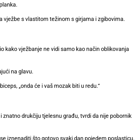
planka.
a vježbe s vlastitom težinom s girjama i zgibovima.
io kako vježbanje ne vidi samo kao način oblikovanja
jući na glavu.
biceps, „onda će i vaš mozak biti u redu.“
 znatno drukčiju tjelesnu građu, tvrdi da nije pobornik
se iznenaditi što gotovo svaki dan pojedem poslasticu.