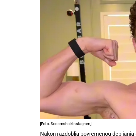
[Foto: Screenshot/Instagram]
Nakon razdoblja povremenog debljanja od