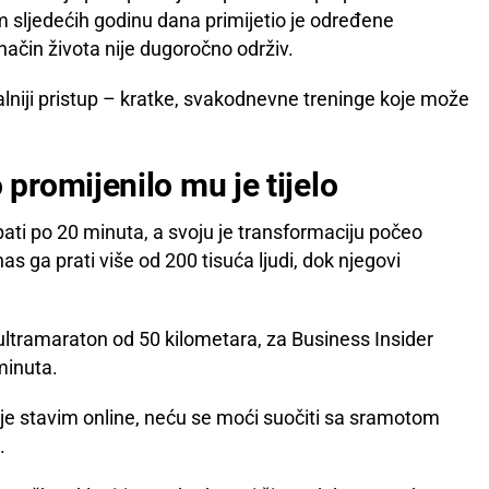
m sljedećih godinu dana primijetio je određene
 način života nije dugoročno održiv.
ealniji pristup – kratke, svakodnevne treninge koje može
romijenilo mu je tijelo
ti po 20 minuta, a svoju je transformaciju počeo
as ga prati više od 200 tisuća ljudi, dok njegovi
 i ultramaraton od 50 kilometara, za Business Insider
minuta.
je stavim online, neću se moći suočiti sa sramotom
.