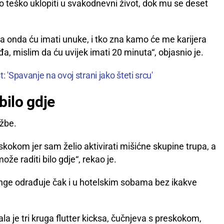
o teško uklopiti u svakodnevni život, dok mu se deset
 a onda ću imati unuke, i tko zna kamo će me karijera
đa, mislim da ću uvijek imati 20 minuta“, objasnio je.
 'Spavanje na ovoj strani jako šteti srcu'
bilo gdje
ežbe.
kokom jer sam želio aktivirati mišićne skupine trupa, a
že raditi bilo gdje“, rekao je.
inge odrađuje čak i u hotelskim sobama bez ikakve
ala je tri kruga flutter kicksa, čučnjeva s preskokom,