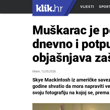
VIJESTI
SPOR
Muškarac je p
dnevno i potp
objašnjava zaš
Marin
, 12.05.2026.
Skye Mackintosh iz američke savez
godine shvatio da mora napraviti ve
svoju fotografiju na kojoj se, prema