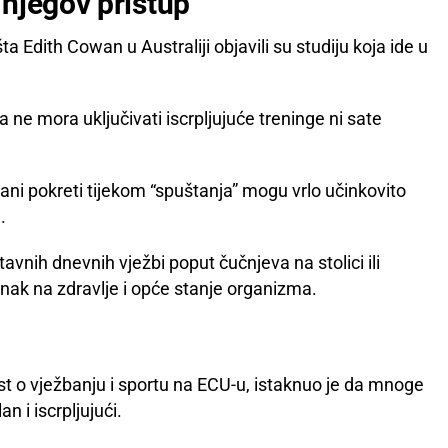
njegov pristup
a Edith Cowan u Australiji objavili su studiju koja ide u
 ne mora uključivati iscrpljujuće treninge ni sate
irani pokreti tijekom “spuštanja” mogu vrlo učinkovito
.
avnih dnevnih vježbi poput čučnjeva na stolici ili
nak na zdravlje i opće stanje organizma.
”
t o vježbanju i sportu na ECU-u, istaknuo je da mnoge
n i iscrpljujući.