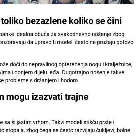
 toliko bezazlene koliko se čini
japanke idealna obuća za svakodnevno nošenje zbog
upozoravaju da upravo ti modeli često ne pružaju gotovo
ože doći do nepravilnog opterećenja nogu i kralježnice,
ovima i donjem dijelu leđa. Dugotrajno nošenje takve
će probleme s držanjem i hodom.
m mogu izazvati trajne
 sa šiljastim vrhom. Takvi modeli stišću prste i
io stopala, zbog čega se često razvijaju čukljevi, bolne