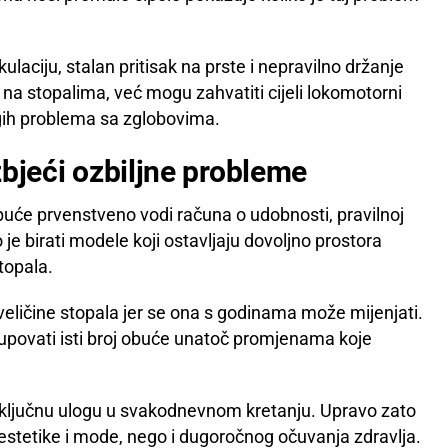
laciju, stalan pritisak na prste i nepravilno držanje
 na stopalima, već mogu zahvatiti cijeli lokomotorni
rugih problema sa zglobovima.
izbjeći ozbiljne probleme
obuće prvenstveno vodi računa o udobnosti, pravilnoj
o je birati modele koji ostavljaju dovoljno prostora
topala.
veličine stopala jer se ona s godinama može mijenjati.
kupovati isti broj obuće unatoč promjenama koje
ju ključnu ulogu u svakodnevnom kretanju. Upravo zato
 estetike i mode, nego i dugoročnog očuvanja zdravlja.