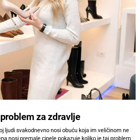
 problem za zdravlje
roj ljudi svakodnevno nosi obuću koja im veličinom ne
a nosi premale cipele pokazuje koliko je taj problem