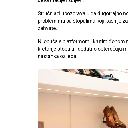
deformacije i žuljevi.
Stručnjaci upozoravaju da dugotrajno no
problemima sa stopalima koji kasnije zah
zahvate.
Ni obuća s platformom i krutim đonom ni
kretanje stopala i dodatno opterećuju 
nastanka ozljeda.