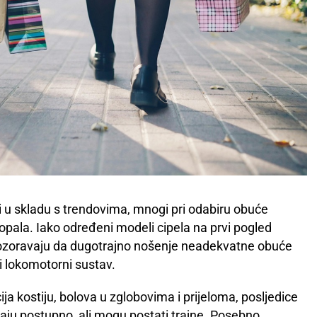
i u skladu s trendovima, mnogi pri odabiru obuće
opala. Iako određeni modeli cipela na prvi pogled
upozoravaju da dugotrajno nošenje neadekvatne obuće
li lokomotorni sustav.
ja kostiju, bolova u zglobovima i prijeloma, posljedice
jaju postupno, ali mogu postati trajne. Posebno