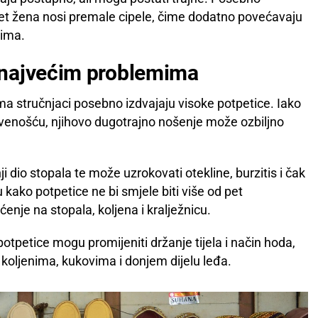
et žena nosi premale cipele, čime dodatno povećavaju
vima.
 najvećim problemima
a stručnjaci posebno izdvajaju visoke potpetice. Iako
tvenošću, njihovo dugotrajno nošenje može ozbiljno
 dio stopala te može uzrokovati otekline, burzitis i čak
 kako potpetice ne bi smjele biti više od pet
enje na stopala, koljena i kralježnicu.
tpetice mogu promijeniti držanje tijela i način hoda,
koljenima, kukovima i donjem dijelu leđa.