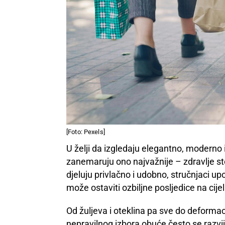
[Foto: Pexels]
U želji da izgledaju elegantno, moderno 
zanemaruju ono najvažnije – zdravlje st
djeluju privlačno i udobno, stručnjaci 
može ostaviti ozbiljne posljedice na cije
Od žuljeva i oteklina pa sve do deformaci
nepravilnog izbora obuće često se razvi