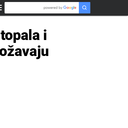
topala i
božavaju