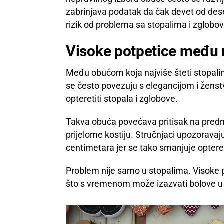
zabrinjava podatak da čak devet od des
rizik od problema sa stopalima i zglobo
Visoke potpetice među
Među obućom koja najviše šteti stopalim
se često povezuju s elegancijom i žens
opteretiti stopala i zglobove.
Takva obuća povećava pritisak na prednji
prijelome kostiju. Stručnjaci upozoravaju
centimetara jer se tako smanjuje optereć
Problem nije samo u stopalima. Visoke po
što s vremenom može izazvati bolove u 