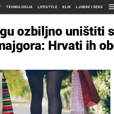
T
TEHNOLOGIJA
LIFESTYLE
KLIK
LJUBAV I SEKS
u ozbiljno uništiti s
 najgora: Hrvati ih o