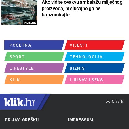
Ako vidite ovakvu ambalažu mliječnog
proizvoda, ni slučajno ga ne
konzumirajte
KLIK.HR
POČETNA
VIJESTI
SPORT
TEHNOLOGIJA
LIFESTYLE
BIZNIS
KLIK
LJUBAV I SEKS
Na vrh
PRIJAVI GREŠKU
IMPRESSUM