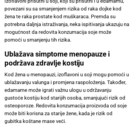
Izoflavoni prisutni u soji, koji su prisutni i u edamamu,
povezani su sa smanjenjem rizika od raka dojke kod
žena te raka prostate kod muškaraca. Premda su
potrebna daljnja istraživanja, neka ispitivanja ukazuju na
mogućnost da redovita konzumacija soje može
pomoći u smanjenju tih rizika.
Ublažava simptome menopauze i
podržava zdravlje kostiju
Kod žena u menopauzi, izoflavoni u soji mogu pomoći u
ublažavanju valunga i promjena raspoloženja. Također,
edamame može igrati važnu ulogu u održavanju
gustoće kostiju kod starijih osoba, smanjujući rizik od
osteoporoze. Redovita konzumacija proizvoda od soje
može biti korisna za starije žene, kada je rizik od
gubitka koštane mase veći.