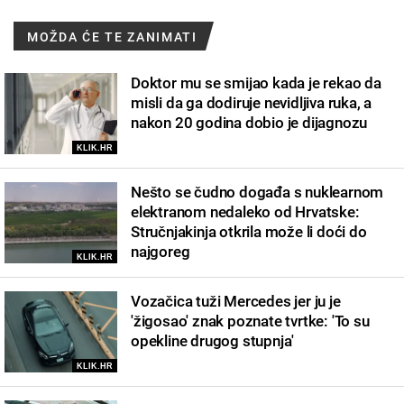
MOŽDA ĆE TE ZANIMATI
Doktor mu se smijao kada je rekao da
misli da ga dodiruje nevidljiva ruka, a
nakon 20 godina dobio je dijagnozu
KLIK.HR
Nešto se čudno događa s nuklearnom
elektranom nedaleko od Hrvatske:
Stručnjakinja otkrila može li doći do
najgoreg
KLIK.HR
Vozačica tuži Mercedes jer ju je
'žigosao' znak poznate tvrtke: 'To su
opekline drugog stupnja'
KLIK.HR