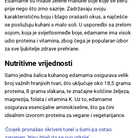
Edamame su mlade zelene mahune soje koje se beru
prije nego što zrno sazrije. Zadržavaju svoju
karakterističnu boju i blago orašasti okus, a najčešće
se poslužuju kuhani s malo soli. U usporedbi sa zrelom
sojom, koja je svijetlosmeđe boje, edamame ima visok
udio proteina i vitamina, zbog čega je popularan izbor
za sve ljubitelje zdrave prehrane.
Nutritivne vrijednosti
Samo jedna šalica kuhanog edamama osigurava velik
broj važnih hranjivih tvari, što uključuje oko 18,5 grama
proteina, 8 grama vlakana, te značajne količine željeza,
magnezija, folata i vitamina K. Uz to, edamame
osigurava esencijalne aminokiseline, što ga čini
idealnim izvorom proteina za vegane i vegetarijance.
Čovjek pronašao skriveni tunel u šumi pa ostao
zapanjen: 'Nisu htjeli da se ovo otkrije'