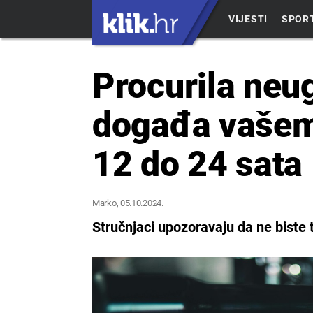
VIJESTI
SPOR
Procurila neug
događa vašem t
12 do 24 sata
Marko
, 05.10.2024.
Stručnjaci upozoravaju da ne biste tr