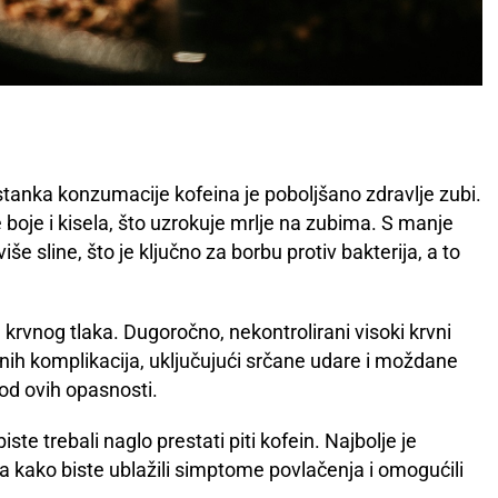
tanka konzumacije kofeina je poboljšano zdravlje zubi.
boje i kisela, što uzrokuje mrlje na zubima. S manje
više sline, što je ključno za borbu protiv bakterija, a to
 krvnog tlaka. Dugoročno, nekontrolirani visoki krvni
enih komplikacija, uključujući srčane udare i moždane
k od ovih opasnosti.
te trebali naglo prestati piti kofein. Najbolje je
a kako biste ublažili simptome povlačenja i omogućili