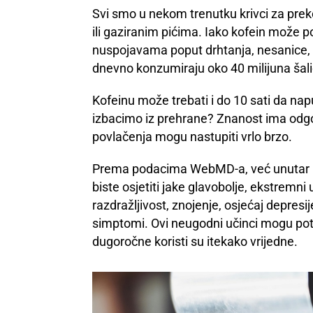
Svi smo u nekom trenutku krivci za preko
ili gaziranim pićima. Iako kofein može p
nuspojavama poput drhtanja, nesanice, 
dnevno konzumiraju oko 40 milijuna šal
Kofeinu može trebati i do 10 sati da nap
izbacimo iz prehrane? Znanost ima odgovo
povlačenja mogu nastupiti vrlo brzo.
Prema podacima WebMD-a, već unutar 1
biste osjetiti jake glavobolje, ekstremni
razdražljivost, znojenje, osjećaj depres
simptomi. Ovi neugodni učinci mogu potra
dugoročne koristi su itekako vrijedne.