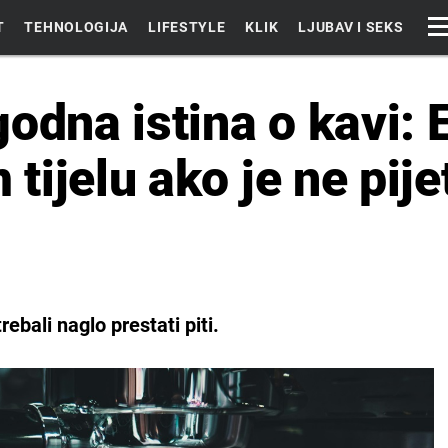
T
TEHNOLOGIJA
LIFESTYLE
KLIK
LJUBAV I SEKS
odna istina o kavi: 
ijelu ako je ne pije
ebali naglo prestati piti.