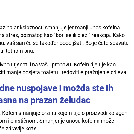
azina anksioznosti smanjuje jer manji unos kofeina
 stres, poznatog kao "bori se ili bježi" reakcija. Kako
u, vaš san će se također poboljšati. Bolje ćete spavati,
alitetnom snu.
vno utjecati i na vašu probavu. Kofein djeluje kao
i manje posjeta toaletu i redovitije pražnjenje crijeva.
dne nuspojave i možda ste ih
pasna na prazan želudac
 Kofein smanjuje brzinu kojom tijelo proizvodi kolagen,
tom i elastičnom. Smanjenje unosa kofeina može
će zdravlje kože.