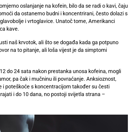
mjerno oslanjanje na kofein, bilo da se radi o kavi, čaju
omoći da ostanemo budni i koncentrirani, često dolazi s
glavobolje i vrtoglavice. Unatoč tome, Amerikanci
ica kave.
usti naš krvotok, ali što se događa kada ga potpuno
r na to pitanje, ali loša vijest je da simptomi
2 do 24 sata nakon prestanka unosa kofeina, mogli
 umor, pa čak i mučninu ili povraćanje. Anksioznost,
ije i poteškoće s koncentracijom također su česti
jati i do 10 dana, no postoji svijetla strana –