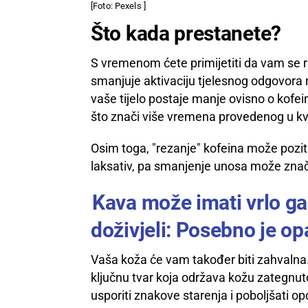
[Foto: Pexels ]
Što kada prestanete?
S vremenom ćete primijetiti da vam se r
smanjuje aktivaciju tjelesnog odgovora na
vaše tijelo postaje manje ovisno o kofein
što znači više vremena provedenog u kv
Osim toga, "rezanje" kofeina može poziti
laksativ, pa smanjenje unosa može značit
Kava može imati vrlo ga
doživjeli: Posebno je o
Vaša koža će vam također biti zahvalna.
ključnu tvar koja održava kožu zategnu
usporiti znakove starenja i poboljšati op