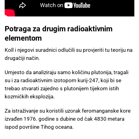
Potraga za drugim radioaktivnim
elementom
Koll i njegovi suradnici odlučili su provjeriti tu teoriju na
drugačiji način.
Umjesto da analiziraju samo količinu plutonija, tragali
su i za radioaktivnim izotopom kurij-247, koji bi se
trebao stvarati zajedno s plutonijem tijekom istih
kozmičkih eksplozija.
Za istraživanje su koristili uzorak feromanganske kore
izvađen 1976. godine s dubine od čak 4830 metara
ispod površine Tihog oceana.