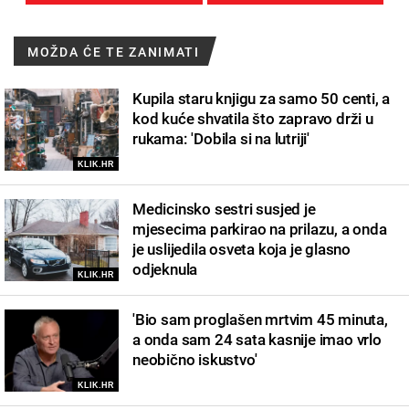
MOŽDA ĆE TE ZANIMATI
Kupila staru knjigu za samo 50 centi, a
kod kuće shvatila što zapravo drži u
rukama: 'Dobila si na lutriji'
KLIK.HR
Medicinsko sestri susjed je
mjesecima parkirao na prilazu, a onda
je uslijedila osveta koja je glasno
odjeknula
KLIK.HR
'Bio sam proglašen mrtvim 45 minuta,
a onda sam 24 sata kasnije imao vrlo
neobično iskustvo'
KLIK.HR