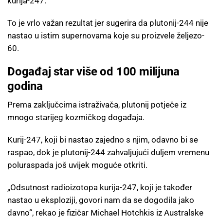
kurija-247.
To je vrlo važan rezultat jer sugerira da plutonij-244 nije
nastao u istim supernovama koje su proizvele željezo-
60.
Događaj star više od 100 milijuna
godina
Prema zaključcima istraživača, plutonij potječe iz
mnogo starijeg kozmičkog događaja.
Kurij-247, koji bi nastao zajedno s njim, odavno bi se
raspao, dok je plutonij-244 zahvaljujući duljem vremenu
poluraspada još uvijek moguće otkriti.
„Odsutnost radioizotopa kurija-247, koji je također
nastao u eksploziji, govori nam da se dogodila jako
davno“, rekao je fizičar Michael Hotchkis iz Australske