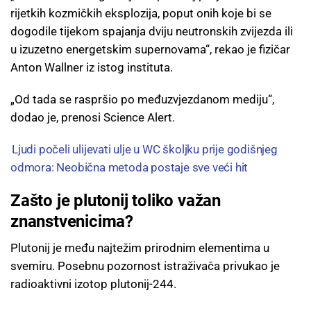
rijetkih kozmičkih eksplozija, poput onih koje bi se
dogodile tijekom spajanja dviju neutronskih zvijezda ili
u izuzetno energetskim supernovama“, rekao je fizičar
Anton Wallner iz istog instituta.
„Od tada se raspršio po međuzvjezdanom mediju“,
dodao je, prenosi Science Alert.
Ljudi počeli ulijevati ulje u WC školjku prije godišnjeg
odmora: Neobična metoda postaje sve veći hit
Zašto je plutonij toliko važan
znanstvenicima?
Plutonij je među najtežim prirodnim elementima u
svemiru. Posebnu pozornost istraživača privukao je
radioaktivni izotop plutonij-244.