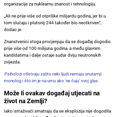
organizacije za nuklearnu znanost i tehnologiju.
„Ali ne prije više od otprilike milijardu godina, jer bi u
tom slučaju i plutonij-244 također bio neotkriven“,
dodao je.
Znanstvenici stoga procjenjuju da se događaj dogodio
prije više od 100 milijuna godina, a među glavnim
kandidatima i dalje ostaje sudar dviju neutronskih
zvijezda.
Psiholozi otkrivaju zašto neki ljudi nemaju unutarnji
monolog i što im je na umu ako 'ne čuju' svoj glas
Može li ovakav događaj utjecati na
život na Zemlji?
Iako istraživači smatraju da se eksplozija nije dogodila