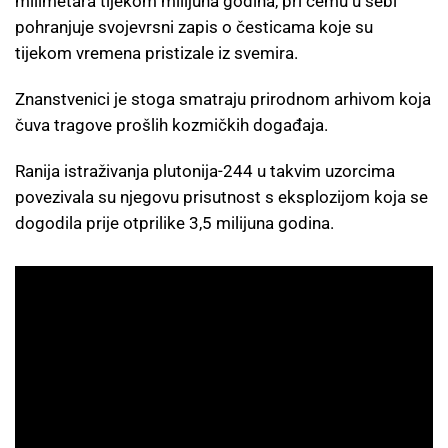
milimetara tijekom milijuna godina, pri čemu u sebi
pohranjuje svojevrsni zapis o česticama koje su
tijekom vremena pristizale iz svemira.
Znanstvenici je stoga smatraju prirodnom arhivom koja
čuva tragove prošlih kozmičkih događaja.
Ranija istraživanja plutonija-244 u takvim uzorcima
povezivala su njegovu prisutnost s eksplozijom koja se
dogodila prije otprilike 3,5 milijuna godina.