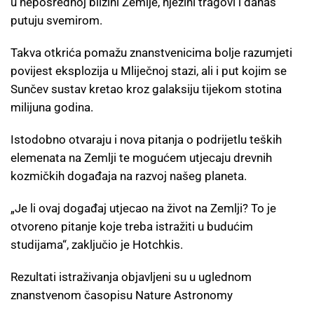
u neposrednoj blizini Zemlje, njezini tragovi i danas
putuju svemirom.
Takva otkrića pomažu znanstvenicima bolje razumjeti
povijest eksplozija u Mliječnoj stazi, ali i put kojim se
Sunčev sustav kretao kroz galaksiju tijekom stotina
milijuna godina.
Istodobno otvaraju i nova pitanja o podrijetlu teških
elemenata na Zemlji te mogućem utjecaju drevnih
kozmičkih događaja na razvoj našeg planeta.
„Je li ovaj događaj utjecao na život na Zemlji? To je
otvoreno pitanje koje treba istražiti u budućim
studijama“, zaključio je Hotchkis.
Rezultati istraživanja objavljeni su u uglednom
znanstvenom časopisu Nature Astronomy