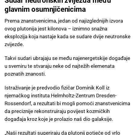
Sudar neutronskih zvijezda među
glavnim osumnjičenicima
Prema znanstvenicima, jedan od najizglednijih izvora
ovog plutonija jest kilonova – iznimno snažna
eksplozija koja nastaje kada se sudare dvije neutronske
zvijezde.
Takvi sudari ubrajaju se među najenergetskije događaje
u svemiru te stvaraju neke od najtežih elemenata
poznatih znanosti.
Istraživanje je predvodio fizičar Dominik Koll iz
njemačkog instituta Helmholtz-Zentrum Dresden-
Rossendorf, a rezultati bi mogli pomoći znanstvenicima
da preciznije rekonstruiraju povijest kozmičkih
događaja kroz koje je prolazio naš dio galaksije.
„Naši rezultati sugeriraju da plutonij potječe od vrlo