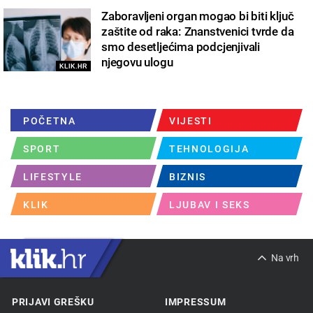
Zaboravljeni organ mogao bi biti ključ
zaštite od raka: Znanstvenici tvrde da
smo desetljećima podcjenjivali
njegovu ulogu
KLIK.HR
POČETNA
VIJESTI
SPORT
TEHNOLOGIJA
LIFESTYLE
BIZNIS
KLIK
LJUBAV I SEKS
Na vrh
PRIJAVI GREŠKU
IMPRESSUM