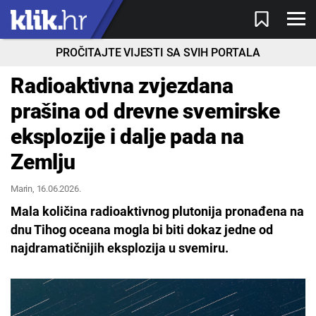
PROČITAJTE VIJESTI SA SVIH PORTALA
Radioaktivna zvjezdana
prašina od drevne svemirske
eksplozije i dalje pada na
Zemlju
Marin
, 16.06.2026.
Mala količina radioaktivnog plutonija pronađena na
dnu Tihog oceana mogla bi biti dokaz jedne od
najdramatičnijih eksplozija u svemiru.