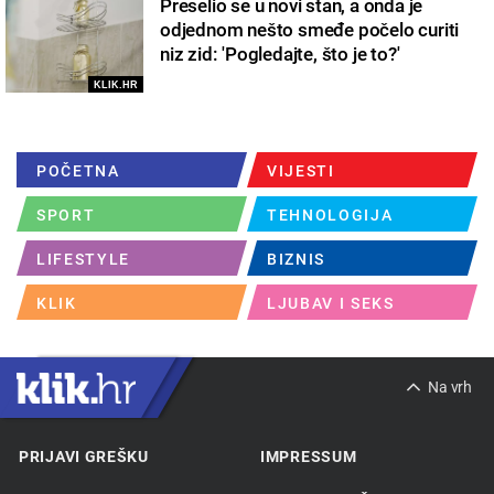
Preselio se u novi stan, a onda je
odjednom nešto smeđe počelo curiti
niz zid: 'Pogledajte, što je to?'
KLIK.HR
POČETNA
VIJESTI
SPORT
TEHNOLOGIJA
LIFESTYLE
BIZNIS
KLIK
LJUBAV I SEKS
Na vrh
PRIJAVI GREŠKU
IMPRESSUM