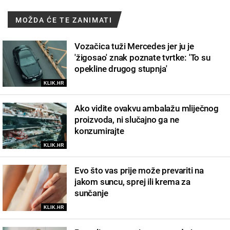
MOŽDA ĆE TE ZANIMATI
Vozačica tuži Mercedes jer ju je
'žigosao' znak poznate tvrtke: 'To su
opekline drugog stupnja'
KLIK.HR
Ako vidite ovakvu ambalažu mliječnog
proizvoda, ni slučajno ga ne
konzumirajte
KLIK.HR
Evo što vas prije može prevariti na
jakom suncu, sprej ili krema za
sunčanje
KLIK.HR