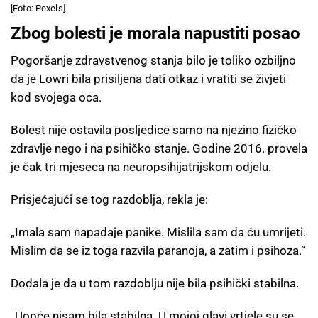
[Foto: Pexels]
Zbog bolesti je morala napustiti posao
Pogoršanje zdravstvenog stanja bilo je toliko ozbiljno
da je Lowri bila prisiljena dati otkaz i vratiti se živjeti
kod svojega oca.
Bolest nije ostavila posljedice samo na njezino fizičko
zdravlje nego i na psihičko stanje. Godine 2016. provela
je čak tri mjeseca na neuropsihijatrijskom odjelu.
Prisjećajući se tog razdoblja, rekla je:
„Imala sam napadaje panike. Mislila sam da ću umrijeti.
Mislim da se iz toga razvila paranoja, a zatim i psihoza.“
Dodala je da u tom razdoblju nije bila psihički stabilna.
„Uopće nisam bila stabilna. U mojoj glavi vrtjele su se