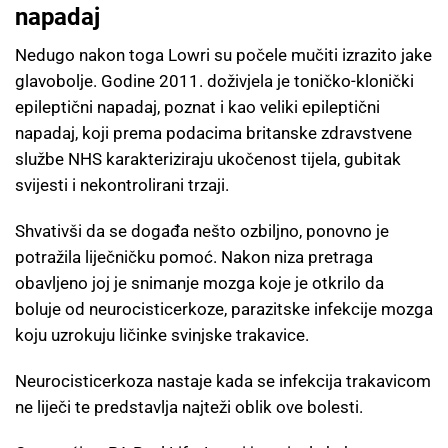
napadaj
Nedugo nakon toga Lowri su počele mučiti izrazito jake
glavobolje. Godine 2011. doživjela je toničko-klonički
epileptični napadaj, poznat i kao veliki epileptični
napadaj, koji prema podacima britanske zdravstvene
službe NHS karakteriziraju ukočenost tijela, gubitak
svijesti i nekontrolirani trzaji.
Shvativši da se događa nešto ozbiljno, ponovno je
potražila liječničku pomoć. Nakon niza pretraga
obavljeno joj je snimanje mozga koje je otkrilo da
boluje od neurocisticerkoze, parazitske infekcije mozga
koju uzrokuju ličinke svinjske trakavice.
Neurocisticerkoza nastaje kada se infekcija trakavicom
ne liječi te predstavlja najteži oblik ove bolesti.