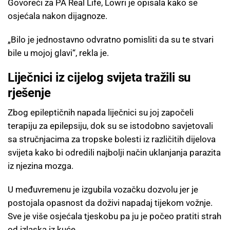
Govoreći za PA Real Life, Lowri je opisala kako se
osjećala nakon dijagnoze.
„Bilo je jednostavno odvratno pomisliti da su te stvari
bile u mojoj glavi“, rekla je.
Liječnici iz cijelog svijeta tražili su
rješenje
Zbog epileptičnih napada liječnici su joj započeli
terapiju za epilepsiju, dok su se istodobno savjetovali
sa stručnjacima za tropske bolesti iz različitih dijelova
svijeta kako bi odredili najbolji način uklanjanja parazita
iz njezina mozga.
U međuvremenu je izgubila vozačku dozvolu jer je
postojala opasnost da doživi napadaj tijekom vožnje.
Sve je više osjećala tjeskobu pa ju je počeo pratiti strah
od izlaska iz kuće.