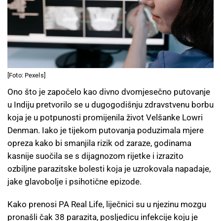
[Foto: Pexels]
Ono što je započelo kao divno dvomjesečno putovanje
u Indiju pretvorilo se u dugogodišnju zdravstvenu borbu
koja je u potpunosti promijenila život Velšanke Lowri
Denman. Iako je tijekom putovanja poduzimala mjere
opreza kako bi smanjila rizik od zaraze, godinama
kasnije suočila se s dijagnozom rijetke i izrazito
ozbiljne parazitske bolesti koja je uzrokovala napadaje,
jake glavobolje i psihotične epizode.
Kako prenosi PA Real Life, liječnici su u njezinu mozgu
pronašli čak 38 parazita, posljedicu infekcije koju je