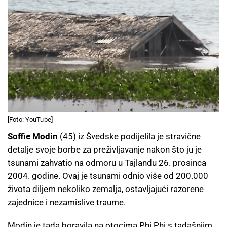
[Foto: YouTube]
Soffie Modin
(45) iz Švedske podijelila je stravične
detalje svoje borbe za preživljavanje nakon što ju je
tsunami zahvatio na odmoru u Tajlandu 26. prosinca
2004. godine. Ovaj je tsunami odnio više od 200.000
života diljem nekoliko zemalja, ostavljajući razorene
zajednice i nezamislive traume.
Modin je tada boravila na otocima Phi Phi s tadašnjim