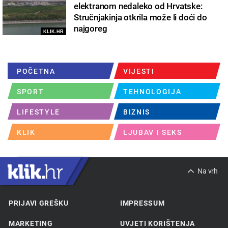
elektranom nedaleko od Hrvatske:
Stručnjakinja otkrila može li doći do
najgoreg
KLIK.HR
POČETNA
VIJESTI
SPORT
TEHNOLOGIJA
LIFESTYLE
BIZNIS
KLIK
LJUBAV I SEKS
Na vrh
PRIJAVI GREŠKU
IMPRESSUM
MARKETING
UVJETI KORIŠTENJA