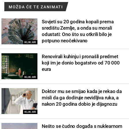
MOŽDA ĆE TE ZANIMATI
Sovjeti su 20 godina kopali prema
središtu Zemlje, a onda su morali
odustati: Ono što su otkrili bilo je
potpuno neočekivano
KLIK.HR
Renovirali kuhinju i pronašli predmet
koji im je donio bogatstvo od 70 000
eura
KLIK.HR
Doktor mu se smijao kada je rekao da
misli da ga dodiruje nevidljiva ruka, a
nakon 20 godina dobio je dijagnozu
KLIK.HR
Nešto se čudno događa s nuklearnom