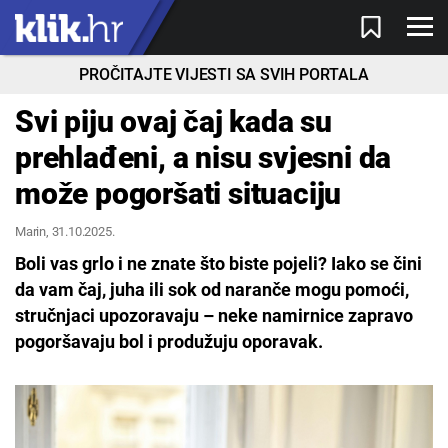
PROČITAJTE VIJESTI SA SVIH PORTALA
Svi piju ovaj čaj kada su
prehlađeni, a nisu svjesni da
može pogoršati situaciju
Marin
, 31.10.2025.
Boli vas grlo i ne znate što biste pojeli? Iako se čini
da vam čaj, juha ili sok od naranče mogu pomoći,
stručnjaci upozoravaju – neke namirnice zapravo
pogoršavaju bol i produžuju oporavak.