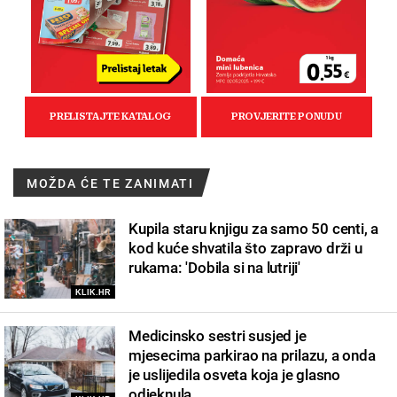
MOŽDA ĆE TE ZANIMATI
Kupila staru knjigu za samo 50 centi, a
kod kuće shvatila što zapravo drži u
rukama: 'Dobila si na lutriji'
KLIK.HR
Medicinsko sestri susjed je
mjesecima parkirao na prilazu, a onda
je uslijedila osveta koja je glasno
odjeknula