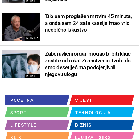
KLIK.HR
'Bio sam proglašen mrtvim 45 minuta,
a onda sam 24 sata kasnije imao vrlo
neobično iskustvo'
KLIK.HR
Zaboravljeni organ mogao bi biti ključ
zaštite od raka: Znanstvenici tvrde da
smo desetljećima podcjenjivali
njegovu ulogu
KLIK.HR
POČETNA
VIJESTI
SPORT
TEHNOLOGIJA
LIFESTYLE
BIZNIS
KLIK
LJUBAV I SEKS