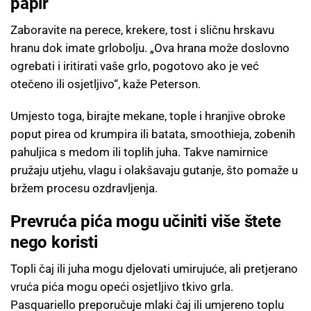
papir
Zaboravite na perece, krekere, tost i sličnu hrskavu
hranu dok imate grlobolju. „Ova hrana može doslovno
ogrebati i iritirati vaše grlo, pogotovo ako je već
otečeno ili osjetljivo“, kaže Peterson.
Umjesto toga, birajte mekane, tople i hranjive obroke
poput pirea od krumpira ili batata, smoothieja, zobenih
pahuljica s medom ili toplih juha. Takve namirnice
pružaju utjehu, vlagu i olakšavaju gutanje, što pomaže u
bržem procesu ozdravljenja.
Prevruća pića mogu učiniti više štete
nego koristi
Topli čaj ili juha mogu djelovati umirujuće, ali pretjerano
vruća pića mogu opeći osjetljivo tkivo grla.
Pasquariello preporučuje mlaki čaj ili umjereno toplu