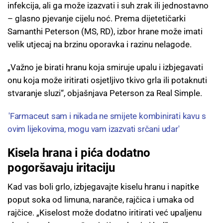
infekcija, ali ga može izazvati i suh zrak ili jednostavno
– glasno pjevanje cijelu noć. Prema dijetetičarki
Samanthi Peterson (MS, RD), izbor hrane može imati
velik utjecaj na brzinu oporavka i razinu nelagode.
„Važno je birati hranu koja smiruje upalu i izbjegavati
onu koja može iritirati osjetljivo tkivo grla ili potaknuti
stvaranje sluzi“, objašnjava Peterson za Real Simple.
'Farmaceut sam i nikada ne smijete kombinirati kavu s
ovim lijekovima, mogu vam izazvati srčani udar'
Kisela hrana i pića dodatno
pogoršavaju iritaciju
Kad vas boli grlo, izbjegavajte kiselu hranu i napitke
poput soka od limuna, naranče, rajčica i umaka od
rajčice. „Kiselost može dodatno iritirati već upaljenu