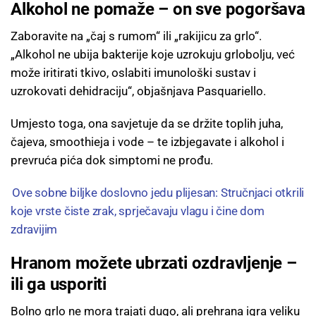
Alkohol ne pomaže – on sve pogoršava
Zaboravite na „čaj s rumom“ ili „rakijicu za grlo“.
„Alkohol ne ubija bakterije koje uzrokuju grlobolju, već
može iritirati tkivo, oslabiti imunološki sustav i
uzrokovati dehidraciju“, objašnjava Pasquariello.
Umjesto toga, ona savjetuje da se držite toplih juha,
čajeva, smoothieja i vode – te izbjegavate i alkohol i
prevruća pića dok simptomi ne prođu.
Ove sobne biljke doslovno jedu plijesan: Stručnjaci otkrili
koje vrste čiste zrak, sprječavaju vlagu i čine dom
zdravijim
Hranom možete ubrzati ozdravljenje –
ili ga usporiti
Bolno grlo ne mora trajati dugo, ali prehrana igra veliku