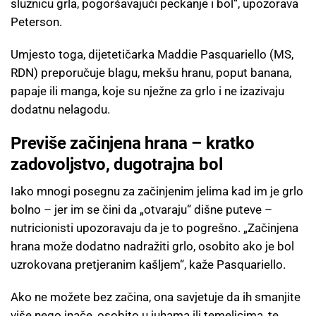
sluznicu grla, pogoršavajući peckanje i bol“, upozorava
Peterson.
Umjesto toga, dijetetičarka Maddie Pasquariello (MS,
RDN) preporučuje blagu, mekšu hranu, poput banana,
papaje ili manga, koje su nježne za grlo i ne izazivaju
dodatnu nelagodu.
Previše začinjena hrana – kratko
zadovoljstvo, dugotrajna bol
Iako mnogi posegnu za začinjenim jelima kad im je grlo
bolno – jer im se čini da „otvaraju“ dišne puteve –
nutricionisti upozoravaju da je to pogrešno. „Začinjena
hrana može dodatno nadražiti grlo, osobito ako je bol
uzrokovana pretjeranim kašljem“, kaže Pasquariello.
Ako ne možete bez začina, ona savjetuje da ih smanjite
više nego inače, osobito u juhama ili temeljcima, te