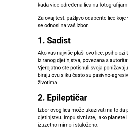
kada vide određena lica na fotografijam
Za ovaj test, pažljivo odaberite lice koje
se odnosi na vaš izbor.
1. Sadist
Ako vas najviše plaši ovo lice, psiholoz
iz ranog djetinjstva, povezana s autor
Vjerojatno ste potisnuli svoja ponižavaj
biraju ovu sliku često su pasivno-agresivn
životima.
2. Epileptičar
Izbor ovog lica može ukazivati na to da po
djetinjstvu. Impulsivni ste, lako planete i 
izuzetno mirno i staloženo.