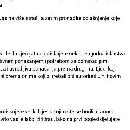
a.
 vas najviše straši, a zatim pronađite objašnjenje koje
i tvrde da vjerojatno potiskujete neka neugodna iskustva
itativnim ponašanjem i potrebom za dominacijom.
uća i uvredljiva ponašanja prema drugima. Ljudi koji
i prema onima koji bi trebali biti autoriteti u njihovim
tiskujete veliki bijes s kojim ste se borili u ranom
vrlo vas je lako iziritirati, iako na prvi pogled djelujete