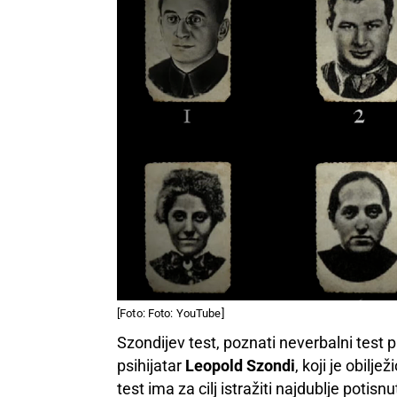
[Foto: Foto: YouTube]
Szondijev test, poznati neverbalni test p
psihijatar
Leopold Szondi
, koji je obilje
test ima za cilj istražiti najdublje poti