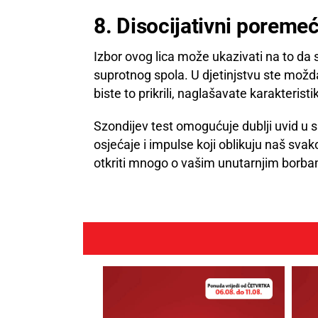
8. Disocijativni poremeć
Izbor ovog lica može ukazivati na to da s
suprotnog spola. U djetinjstvu ste možd
biste to prikrili, naglašavate karakterist
Szondijev test omogućuje dublji uvid u s
osjećaje i impulse koji oblikuju naš svak
otkriti mnogo o vašim unutarnjim borba