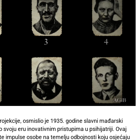
rojekcije, osmislio je 1935. godine slavni mađarski
žio svoju eru inovativnim pristupima u psihijatriji. Ovaj
snute impulse osobe na temelju odbojnosti koju osjećaju