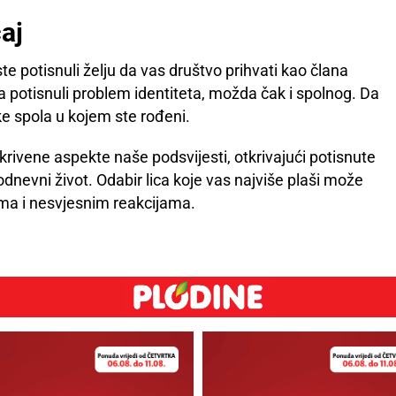
aj
te potisnuli želju da vas društvo prihvati kao člana
a potisnuli problem identiteta, možda čak i spolnog. Da
ike spola u kojem ste rođeni.
krivene aspekte naše podsvijesti, otkrivajući potisnute
odnevni život. Odabir lica koje vas najviše plaši može
ma i nesvjesnim reakcijama.