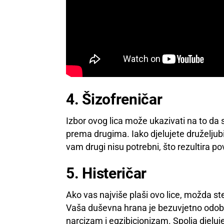
4. Šizofreničar
Izbor ovog lica može ukazivati na to da s
prema drugima. Iako djelujete druželjubi
vam drugi nisu potrebni, što rezultira 
5. Histeričar
Ako vas najviše plaši ovo lice, možda st
Vaša duševna hrana je bezuvjetno odobra
narcizam i egzibicionizam. Spolja djeluje