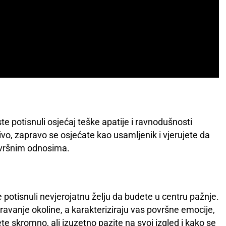
te potisnuli osjećaj teške apatije i ravnodušnosti
vo, zapravo se osjećate kao usamljenik i vjerujete da
površnim odnosima.
e potisnuli nevjerojatnu želju da budete u centru pažnje.
vanje okoline, a karakteriziraju vas površne emocije,
te skromno, ali izuzetno pazite na svoj izgled i kako se