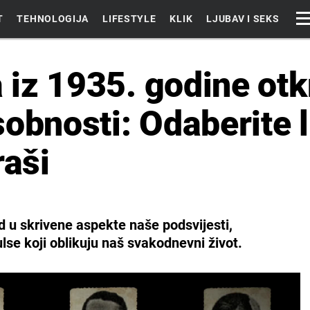
T
TEHNOLOGIJA
LIFESTYLE
KLIK
LJUBAV I SEKS
a iz 1935. godine ot
obnosti: Odaberite l
raši
d u skrivene aspekte naše podsvijesti,
ulse koji oblikuju naš svakodnevni život.