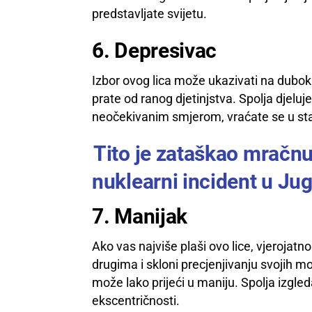
predstavljate svijetu.
6. Depresivac
Izbor ovog lica može ukazivati na duboki 
prate od ranog djetinjstva. Spolja djeluje
neočekivanim smjerom, vraćate se u sta
Tito je zataškao mračnu 
nuklearni incident u Ju
7. Manijak
Ako vas najviše plaši ovo lice, vjerojatn
drugima i skloni precjenjivanju svojih m
može lako prijeći u maniju. Spolja izgled
ekscentričnosti.