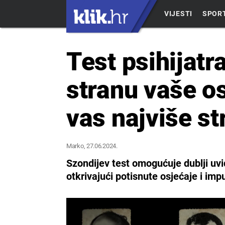
VIJESTI
SPOR
Test psihijatr
stranu vaše os
vas najviše st
Marko
, 27.06.2024.
Szondijev test omogućuje dublji uvi
otkrivajući potisnute osjećaje i imp