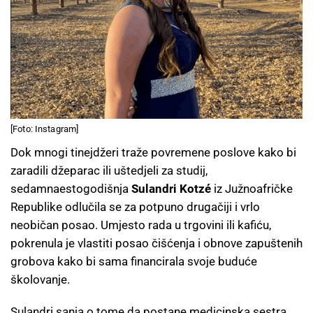
[Foto: Instagram]
Dok mnogi tinejdžeri traže povremene poslove kako bi
zaradili džeparac ili uštedjeli za studij,
sedamnaestogodišnja
Sulandri Kotzé
iz Južnoafričke
Republike odlučila se za potpuno drugačiji i vrlo
neobičan posao. Umjesto rada u trgovini ili kafiću,
pokrenula je vlastiti posao čišćenja i obnove zapuštenih
grobova kako bi sama financirala svoje buduće
školovanje.
Sulandri sanja o tome da postane medicinska sestra,