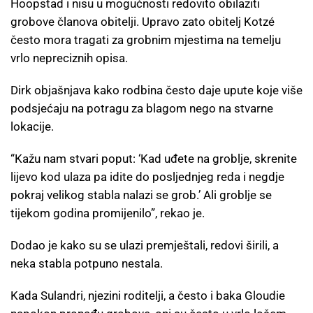
Hoopstad i nisu u mogućnosti redovito obilaziti
grobove članova obitelji. Upravo zato obitelj Kotzé
često mora tragati za grobnim mjestima na temelju
vrlo nepreciznih opisa.
Dirk objašnjava kako rodbina često daje upute koje više
podsjećaju na potragu za blagom nego na stvarne
lokacije.
“Kažu nam stvari poput: ‘Kad uđete na groblje, skrenite
lijevo kod ulaza pa idite do posljednjeg reda i negdje
pokraj velikog stabla nalazi se grob.’ Ali groblje se
tijekom godina promijenilo”, rekao je.
Dodao je kako su se ulazi premještali, redovi širili, a
neka stabla potpuno nestala.
Kada Sulandri, njezini roditelji, a često i baka Gloudie