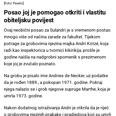
[Foto: Pexels]
Posao joj je pomogao otkriti i vlastitu
obiteljsku povijest
Ovaj neobični posao za Sulandri je s vremenom postao
mnogo više od načina zarade za fakultet. Tijekom
potrage za grobovima njezina majka Andri Kotzé, koja
radi kao inspektorica u tvornici kikirikija, prošle je
godine naišla na nadgrobni spomenik s prezimenom
koje joj je zvučalo poznato.
Na grobu je pisalo ime Andries de Necker, uz podatke
da je rođen 1889., a pokopan 1971. godine. Pokraj
njega nalazio se i grob njegove supruge Marthe, koja je
umrla 1973. godine.
Nakon dodatnog istraživanja Andri je otkrila da je riječ
o grobovima njezinih prabake i pradjedova koji su umrli