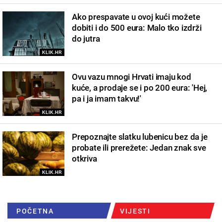
Ako prespavate u ovoj kući možete
dobiti i do 500 eura: Malo tko izdrži
do jutra
KLIK.HR
Ovu vazu mnogi Hrvati imaju kod
kuće, a prodaje se i po 200 eura: 'Hej,
pa i ja imam takvu!'
KLIK.HR
Prepoznajte slatku lubenicu bez da je
probate ili prerežete: Jedan znak sve
otkriva
KLIK.HR
POČETNA
VIJESTI