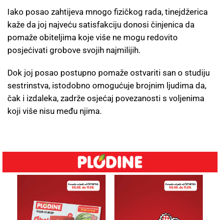
Iako posao zahtijeva mnogo fizičkog rada, tinejdžerica
kaže da joj najveću satisfakciju donosi činjenica da
pomaže obiteljima koje više ne mogu redovito
posjećivati grobove svojih najmilijih.
Dok joj posao postupno pomaže ostvariti san o studiju
sestrinstva, istodobno omogućuje brojnim ljudima da,
čak i izdaleka, zadrže osjećaj povezanosti s voljenima
koji više nisu među njima.