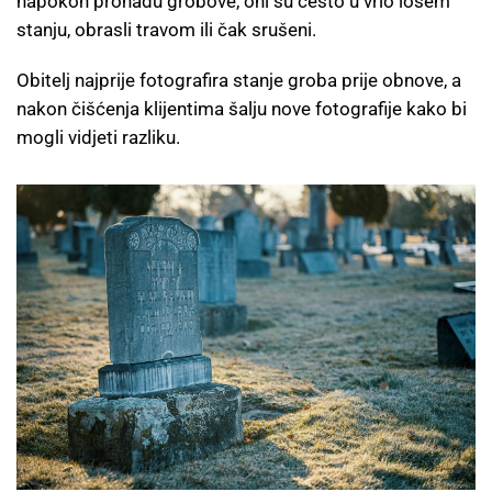
napokon pronađu grobove, oni su često u vrlo lošem
stanju, obrasli travom ili čak srušeni.
Obitelj najprije fotografira stanje groba prije obnove, a
nakon čišćenja klijentima šalju nove fotografije kako bi
mogli vidjeti razliku.