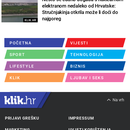
elektranom nedaleko od Hrvatske:
Stručnjakinja otkrila može li doći do
najgoreg
KLIK.HR
POČETNA
VIJESTI
SPORT
TEHNOLOGIJA
LIFESTYLE
BIZNIS
KLIK
LJUBAV I SEKS
Na vrh
PRIJAVI GREŠKU
IMPRESSUM
MARKETING
UVJETI KORIŠTENJA