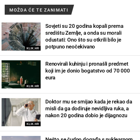
MOŽDA ĆE TE ZANIMATI
Sovjeti su 20 godina kopali prema
središtu Zemlje, a onda su morali
odustati: Ono što su otkrili bilo je
potpuno neočekivano
KLIK.HR
Renovirali kuhinju i pronašli predmet
koji im je donio bogatstvo od 70 000
eura
KLIK.HR
Doktor mu se smijao kada je rekao da
misli da ga dodiruje nevidljiva ruka, a
nakon 20 godina dobio je dijagnozu
KLIK.HR
Nešto se čudno događa s nuklearnom