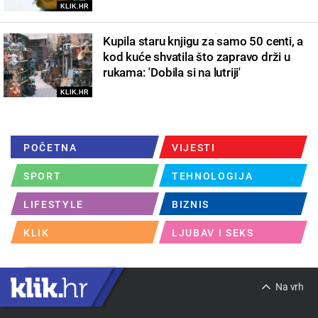
KLIK.HR
Kupila staru knjigu za samo 50 centi, a
kod kuće shvatila što zapravo drži u
rukama: 'Dobila si na lutriji'
KLIK.HR
POČETNA
VIJESTI
SPORT
TEHNOLOGIJA
LIFESTYLE
BIZNIS
KLIK
LJUBAV I SEKS
Na vrh