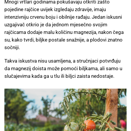
Mnogi vrtlari godinama pokušavaju otkriti zašto
pojedine rajčice uvijek izgledaju zdravije, imaju
intenzivniju crvenu boju i obilnije rađaju. Jedan iskusni
uzgajivač otkrio je da jednom mjesečno svojim
rajčicama dodaje malu količinu magnezija, nakon čega
su, kako tvrdi, biljke postale snažnije, a plodovi znatno
sočniji.
Takva iskustva nisu usamljena, a stručnjaci potvrđuju
da magnezij doista može pomoći biljkama, ali samo u
slučajevima kada ga u tlu ili biljci zaista nedostaje.