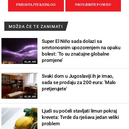
MOŽDA ĆE TE ZANIMATI
Super El Niño sada dolazi sa
smrtonosnim upozorenjem na opaku
bolest: 'To su značajne globalne
promjene'
KLIK.HR
Svaki dom u Jugoslaviji ih je imao,
sada se prodaju za 200 eura: 'Malo
pretjerujete'
KLIK.HR
Ljudi su počeli stavljati limun pokraj
kreveta: Tvrde da rješava jedan veliki
problem