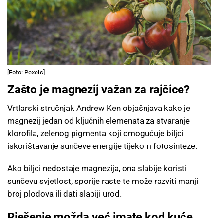
[Foto: Pexels]
Zašto je magnezij važan za rajčice?
Vrtlarski stručnjak Andrew Ken objašnjava kako je
magnezij jedan od ključnih elemenata za stvaranje
klorofila, zelenog pigmenta koji omogućuje biljci
iskorištavanje sunčeve energije tijekom fotosinteze.
Ako biljci nedostaje magnezija, ona slabije koristi
sunčevu svjetlost, sporije raste te može razviti manji
broj plodova ili dati slabiji urod.
Rješenje možda već imate kod kuće