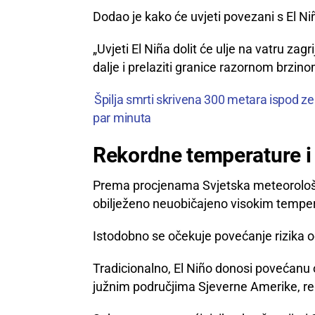
Dodao je kako će uvjeti povezani s El N
„Uvjeti El Niña dolit će ulje na vatru zagri
dalje i prelaziti granice razornom brzino
Špilja smrti skrivena 300 metara ispod zem
par minuta
Rekordne temperature i 
Prema procjenama Svjetska meteorološka 
obilježeno neuobičajeno visokim tempe
Istodobno se očekuje povećanje rizika 
Tradicionalno, El Niño donosi povećanu
južnim područjima Sjeverne Amerike, regij