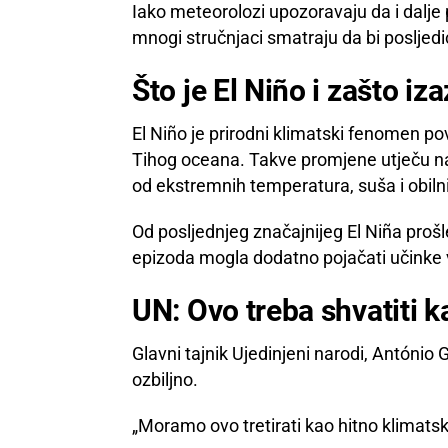
Iako meteorolozi upozoravaju da i dalje
mnogi stručnjaci smatraju da bi posljedic
Što je El Niño i zašto iz
El Niño je prirodni klimatski fenomen 
Tihog oceana. Takve promjene utječu na
od ekstremnih temperatura, suša i obiln
Od posljednjeg značajnijeg El Niña prošl
epizoda mogla dodatno pojačati učinke v
UN: Ovo treba shvatiti 
Glavni tajnik Ujedinjeni narodi, António G
ozbiljno.
„Moramo ovo tretirati kao hitno klimatsko