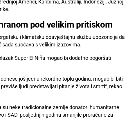
Srednjoj Americi, Karibima, Australiji, Indoneziji, Južnoj
rike.
 hranom pod velikim pritiskom
rgetsku i klimatsku obavještajnu službu upozorio je da
ć sada suočava s velikim izazovima.
dolazak Super El Niña mogao bi dodatno pogoršati
a donese još jednu rekordno toplu godinu, mogao bi biti
eviše ljudi predstavljati pitanje života i smrti“, rekao
a su neke tradicionalne zemlje donatori humanitarne
vo i SAD, posljednjih godina smanjile proračune za