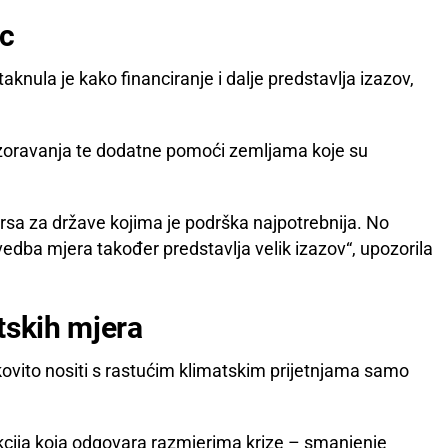
ac
knula je kako financiranje i dalje predstavlja izazov,
ozoravanja te dodatne pomoći zemljama koje su
rsa za države kojima je podrška najpotrebnija. No
ovedba mjera također predstavlja velik izazov“, upozorila
tskih mjera
ovito nositi s rastućim klimatskim prijetnjama samo
akcija koja odgovara razmjerima krize – smanjenje