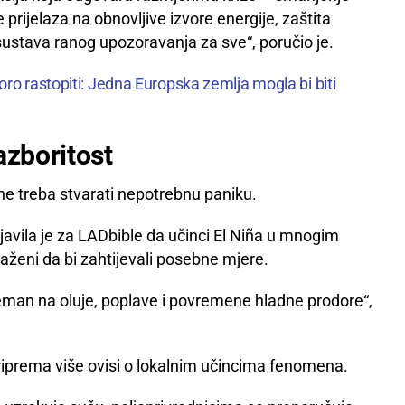
 prijelaza na obnovljive izvore energije, zaštita
sustava ranog upozoravanja za sve“, poručio je.
ro rastopiti: Jedna Europska zemlja mogla bi biti
azboritost
ne treba stvarati nepotrebnu paniku.
javila je za LADbible da učinci El Niña u mnogim
raženi da bi zahtijevali posebne mjere.
reman na oluje, poplave i povremene hladne prodore“,
riprema više ovisi o lokalnim učincima fenomena.