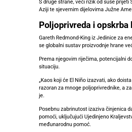
S druge strane, veći rizik od suše prijeti 
Aziji te sjevernim dijelovima Južne Ame
Poljoprivreda i opskrba
Gareth Redmond-King iz Jedinice za ene
se globalni sustav proizvodnje hrane ve
Prema njegovim riječima, potencijalni 
situaciju.
„Kaos koji će El Niño izazvati, ako doist
razoran za mnoge poljoprivrednike, a za pr
je.
Posebnu zabrinutost izaziva činjenica d
pomoći, uključujući Ujedinjeno Kraljevst
međunarodnu pomoć.