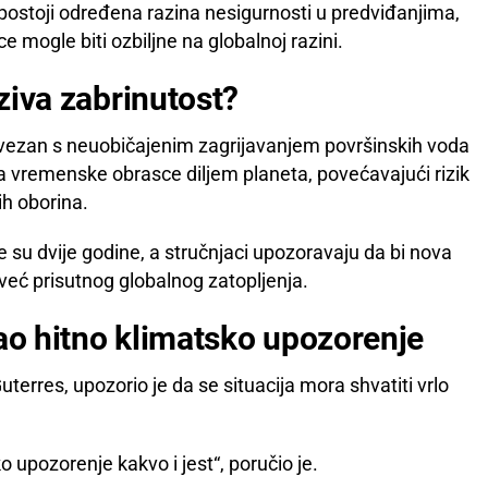
 postoji određena razina nesigurnosti u predviđanjima,
e mogle biti ozbiljne na globalnoj razini.
aziva zabrinutost?
povezan s neuobičajenim zagrijavanjem površinskih voda
 vremenske obrasce diljem planeta, povećavajući rizik
ih oborina.
e su dvije godine, a stručnjaci upozoravaju da bi nova
eć prisutnog globalnog zatopljenja.
kao hitno klimatsko upozorenje
uterres, upozorio je da se situacija mora shvatiti vrlo
 upozorenje kakvo i jest“, poručio je.