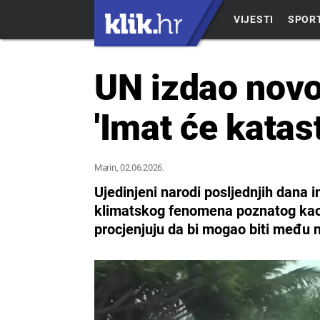
VIJESTI
SPOR
UN izdao novo
'Imat će katas
Marin
, 02.06.2026.
Ujedinjeni narodi posljednjih dana 
klimatskog fenomena poznatog kao „
procjenjuju da bi mogao biti među 