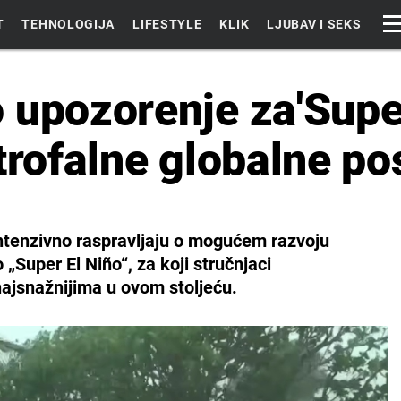
T
TEHNOLOGIJA
LIFESTYLE
KLIK
LJUBAV I SEKS
 upozorenje za'Super
trofalne globalne pos
intenzivno raspravljaju o mogućem razvoju
Super El Niño“, za koji stručnjaci
najsnažnijima u ovom stoljeću.