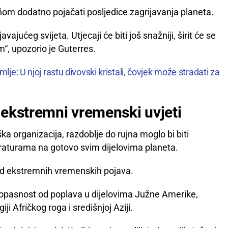
iñom dodatno pojačati posljedice zagrijavanja planeta.
javajućeg svijeta. Utjecaji će biti još snažniji, širit će se
m“, upozorio je Guterres.
lje: U njoj rastu divovski kristali, čovjek može stradati za
ekstremni vremenski uvjeti
organizacija, razdoblje do rujna moglo bi biti
raturama na gotovo svim dijelovima planeta.
od ekstremnih vremenskih pojava.
 opasnost od poplava u dijelovima Južne Amerike,
i Afričkog roga i središnjoj Aziji.