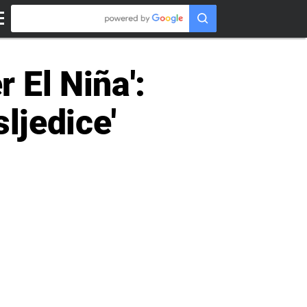
 El Niña':
ljedice'