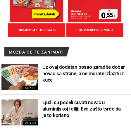
MOŽDA ĆE TE ZANIMATI
Uz ovaj dodatan posao zaradite dobar
novac sa strane, a ne morate izlaziti iz
kuće
KLIK.HR
Ljudi su počeli čuvati novac u
aluminijskoj foliji: Evo zašto tvrde da
je to korisno
KLIK.HR