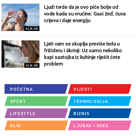
Ljudi tvrde da je ovo piće bolje od
vode kada su vrućine: Gasi žeđ, čuva
crijeva i daje energiju
KLIK.HR
Ljeti vam se skuplja previše leda u
frižideru i škrinji: Uz samo nekoliko
kapi sastojka iz kuhinje riješit ćete
problem
KLIK.HR
POČETNA
VIJESTI
SPORT
TEHNOLOGIJA
LIFESTYLE
BIZNIS
KLIK
LJUBAV I SEKS