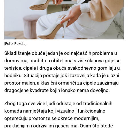
[Foto: Pexels]
Skladištenje obuće jedan je od najčešćih problema u
domovima, osobito u obiteljima s više članova gdje se
tenisice, cipele i druga obuća svakodnevno gomilaju u
hodniku. Situacija postaje još izazovnija kada je ulazni
prostor malen, a klasični ormarići za cipele zauzimaju
dragocjene kvadrate kojih ionako nema dovoljno.
Zbog toga sve više ljudi odustaje od tradicionalnih
komada namještaja koji vizualno i funkcionalno
opterećuju prostor te se okreće modernijim,
praktičnijim i održivijim rješenjima. Osim što štede