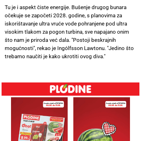
Tu je i aspekt čiste energije. Bušenje drugog bunara
očekuje se započeti 2028. godine, s planovima za
iskorištavanje ultra vruće vode pohranjene pod ultra
visokim tlakom za pogon turbina, sve napajano onim
što nam je priroda već dala. "Postoji beskrajnih
mogućnosti", rekao je Ingólfsson Lawtonu. "Jedino što
trebamo naučiti je kako ukrotiti ovog diva."