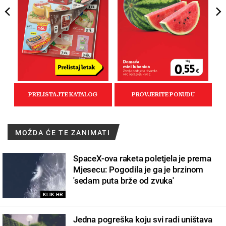
MOŽDA ĆE TE ZANIMATI
SpaceX-ova raketa poletjela je prema
Mjesecu: Pogodila je ga je brzinom
'sedam puta brže od zvuka'
KLIK.HR
Jedna pogreška koju svi radi uništava