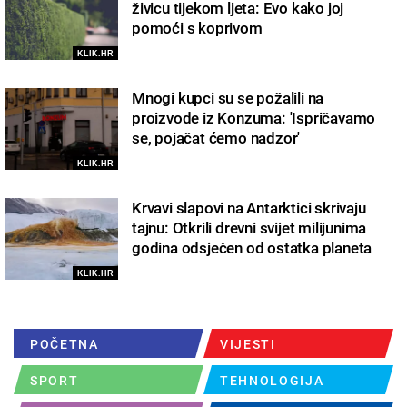
živicu tijekom ljeta: Evo kako joj
pomoći s koprivom
KLIK.HR
Mnogi kupci su se požalili na
proizvode iz Konzuma: 'Ispričavamo
se, pojačat ćemo nadzor'
KLIK.HR
Krvavi slapovi na Antarktici skrivaju
tajnu: Otkrili drevni svijet milijunima
godina odsječen od ostatka planeta
KLIK.HR
POČETNA
VIJESTI
SPORT
TEHNOLOGIJA