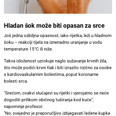
Hladan šok može biti opasan za srce
Još jedna ozbiljna opasnost, iako rijetka, leži u hladnom
šoku – reakciji tijela na iznenadno uranjanje u vodu
temperature 15°C ili niže.
Takva izloženost uzrokuje naglo sužavanje krvnih žila,
što može podići krvni tlak i biti izrazito rizično za osobe
s kardiovaskularnim bolestima, poput koronarne
bolesti srca.
"Srećom, ovakvi slučajevi su rijetki i vjerojatno se neće
dogoditi prilikom običnog tuširanja kod kuće",
napominje profesor.
"No, svejedno je preporučljivo izbjegavati ledene kupke