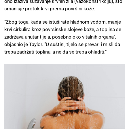
ono izaziva sužavanje krvnih žila (vazokonstrikciju), što
smanjuje protok krvi prema površini kože.
"Zbog toga, kada se istuširate hladnom vodom, manje
krvi cirkulira kroz površinske slojeve kože, a toplina se
zadržava unutar tijela, posebno oko vitalnih organa",
objasnio je Taylor. "U suštini, tijelo se prevari i misli da
treba zadržati toplinu, a ne da se treba ohladiti."