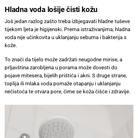
Hladna voda lošije čisti kožu
Još jedan razlog zašto treba izbjegavati hladne tuševe
tijekom ljeta je higijenski. Prema istraživanjima, hladna
voda nije učinkovita u uklanjanju sebuma i bakterija s
kože.
To znači da tijelo može zadržati neugodne mirise, a
prljavština zarobljena u porama može dovesti do
pojave mitesera, bijelih prištića i akni. S druge strane,
toplija ili mlaka voda pomaže otapanju i uklanjanju
nečistoća te otvara pore, čime se koža čišće i zdravije.