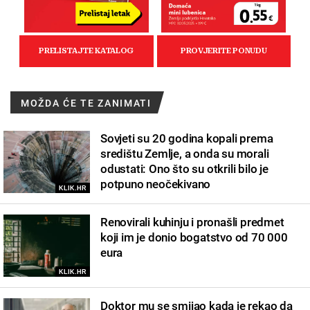
MOŽDA ĆE TE ZANIMATI
Sovjeti su 20 godina kopali prema
središtu Zemlje, a onda su morali
odustati: Ono što su otkrili bilo je
potpuno neočekivano
KLIK.HR
Renovirali kuhinju i pronašli predmet
koji im je donio bogatstvo od 70 000
eura
KLIK.HR
Doktor mu se smijao kada je rekao da