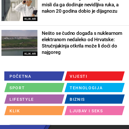
misli da ga dodiruje nevidljiva ruka, a
nakon 20 godina dobio je dijagnozu
KLIK.HR
Nešto se čudno događa s nuklearnom
elektranom nedaleko od Hrvatske:
Stručnjakinja otkrila može li doći do
najgoreg
KLIK.HR
POČETNA
VIJESTI
SPORT
TEHNOLOGIJA
LIFESTYLE
BIZNIS
KLIK
LJUBAV I SEKS