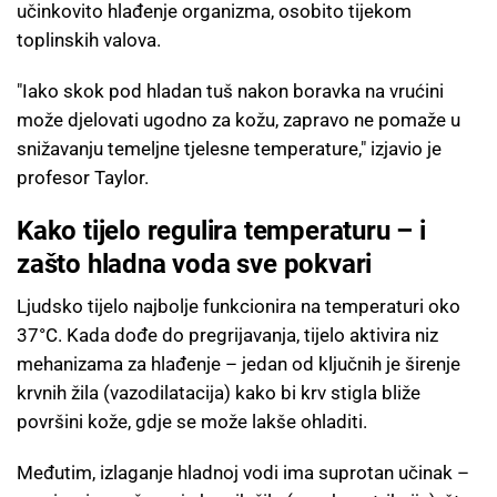
učinkovito hlađenje organizma, osobito tijekom
toplinskih valova.
"Iako skok pod hladan tuš nakon boravka na vrućini
može djelovati ugodno za kožu, zapravo ne pomaže u
snižavanju temeljne tjelesne temperature," izjavio je
profesor Taylor.
Kako tijelo regulira temperaturu – i
zašto hladna voda sve pokvari
Ljudsko tijelo najbolje funkcionira na temperaturi oko
37°C. Kada dođe do pregrijavanja, tijelo aktivira niz
mehanizama za hlađenje – jedan od ključnih je širenje
krvnih žila (vazodilatacija) kako bi krv stigla bliže
površini kože, gdje se može lakše ohladiti.
Međutim, izlaganje hladnoj vodi ima suprotan učinak –