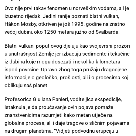
Ovo nije prvi takav fenomen u norveškim vodama, ali je
izuzetno rijedak. Jedini ranije poznati blatni vulkan,
Håkon Mosby, otkriven je još 1995. godine na znatno
većoj dubini, oko 1250 metara južno od Svalbarda.
Blatni vulkani poput ovog djeluju kao svojevrsni prozori
u unutrašnjost Zemlje jer izbacuju sedimente i tekućine
iz dubina koje mogu dosezati i nekoliko kilometara
ispod površine. Upravo zbog toga pružaju dragocjene
informacije o geološkoj prošlosti, ali i o procesima koji
oblikuju naš planet.
Profesorica Giuliana Panieri, voditeljica ekspedicije,
istaknula je da proučavanje ovih pojava pomaže
znanstvenicima razumjeti kako metan utječe na
globalne procese, ali i daje tragove o sličnim pojavama
na drugim planetima. “Vidjeti podvodnu erupciju u