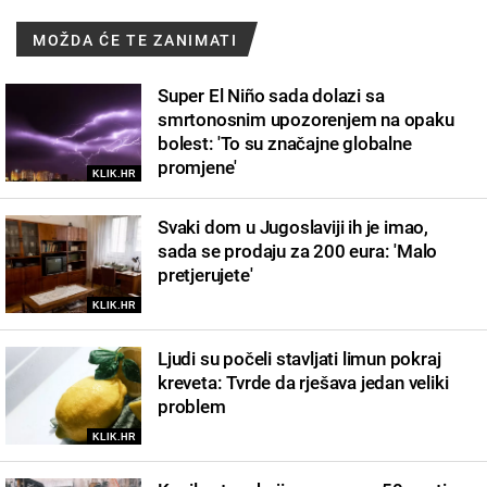
MOŽDA ĆE TE ZANIMATI
Super El Niño sada dolazi sa
smrtonosnim upozorenjem na opaku
bolest: 'To su značajne globalne
promjene'
KLIK.HR
Svaki dom u Jugoslaviji ih je imao,
sada se prodaju za 200 eura: 'Malo
pretjerujete'
KLIK.HR
Ljudi su počeli stavljati limun pokraj
kreveta: Tvrde da rješava jedan veliki
problem
KLIK.HR