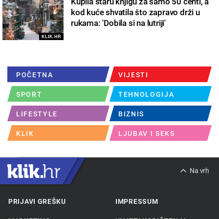
Kupila staru knjigu za samo 50 centi, a
kod kuće shvatila što zapravo drži u
rukama: 'Dobila si na lutriji'
KLIK.HR
POČETNA
VIJESTI
SPORT
TEHNOLOGIJA
LIFESTYLE
BIZNIS
KLIK
LJUBAV I SEKS
Na vrh
PRIJAVI GREŠKU
IMPRESSUM