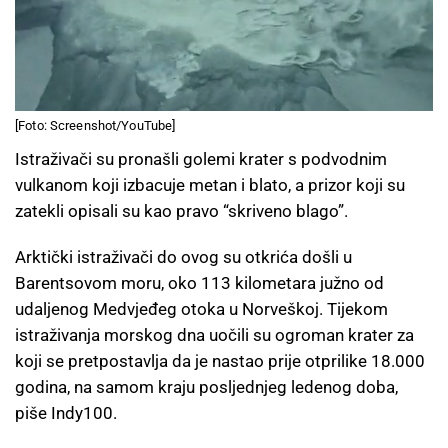
[Foto: Screenshot/YouTube]
Istraživači su pronašli golemi krater s podvodnim
vulkanom koji izbacuje metan i blato, a prizor koji su
zatekli opisali su kao pravo “skriveno blago”.
Arktički istraživači do ovog su otkrića došli u
Barentsovom moru, oko 113 kilometara južno od
udaljenog Medvjeđeg otoka u Norveškoj. Tijekom
istraživanja morskog dna uočili su ogroman krater za
koji se pretpostavlja da je nastao prije otprilike 18.000
godina, na samom kraju posljednjeg ledenog doba,
piše Indy100.