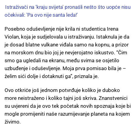
Istraživači na 'kraju svijeta' pronašli nešto što uopće nisu
očekivali: 'Pa ovo nije santa leda!'
Posebno oduševljenje nije krila ni studentica Irena
Violan, koja je sudjelovala u istraživanju. Istaknula je da
je dosad blatne vulkane viđala samo na kopnu, a prizor
na morskom dnu bio joj je nevjerojatno iskustvo. “Čim
smo ga ugledali na ekranu, među svima se osjetilo
uzbuđenje i oduševljenje. Moja prva pomisao bila je –
želim sići dolje i dotaknuti ga”, priznala je.
Ovo otkriće još jednom potvrđuje koliko je duboko
more neistraženo i koliko tajni još skriva. Znanstvenici
su uvjereni da je ovo tek početak novih spoznaja koje bi
mogle promijeniti naše razumijevanje planeta na kojem
živimo.