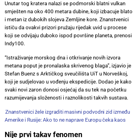
Unutar tog kratera nalazi se podmorski blatni vulkan
smješten na oko 400 metara dubine, koji izbacuje blato
i metan iz dubokih slojeva Zemljine kore. Znanstvenici
ističu da ovakvi prizori pružaju rijedak uvid u procese
koji se odvijaju duboko ispod površine planeta, prenosi
Indy100.
“Istraživanje morskog dna i otkrivanje novih izvora
metana poput je pronalaska skrivenog blaga”, izjavio je
Stefan Buenz s Arktičkog sveučilišta UiT u Norveškoj,
koji je sudjelovao u vođenju ekspedicije. Dodao je kako
svaki novi zaron donosi osjećaj da su tek na početku
razumijevanja složenosti i raznolikosti takvih sustava.
Znanstvenici žele izgraditi masivni podvodni zid između
Amerike i Rusije: Ako to ne naprave Europu čeka kaos
Nije prvi takav fenomen