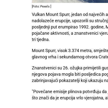
[Foto: Pexels ]
Vulkan Mount Spurr, jedan od najvećih a
nadolazeće erupcije, upozorili su stručn
posljednji put erumpirao 1992. godine,
pojačane aktivnosti, a znanstvenici vjer
tri tjedna.
Mount Spurr, visok 3.374 metra, smješte
glavnog vrha i sekundarnog otvora Crater 
Znanstvenici su 26. ožujka primijetili gu
njegova pojava mogla biti posljedica po
zabrinjavajući pokazatelji koji ukazuju n
"Povećane emisije plinova potvrđuju da
što znači da je erupcija vrlo vjerojatna, a