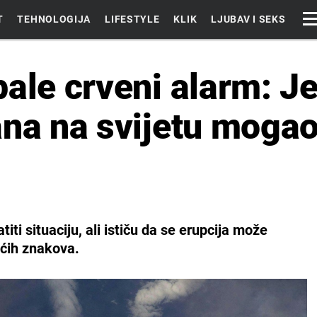
T
TEHNOLOGIJA
LIFESTYLE
KLIK
LJUBAV I SEKS
pale crveni alarm: J
ana na svijetu mogao
titi situaciju, ali ističu da se erupcija može
ućih znakova.