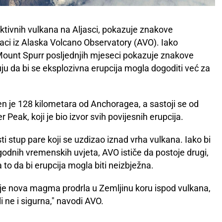
ktivnih vulkana na Aljasci, pokazuje znakove
jaci iz Alaska Volcano Observatory (AVO). Iako
 Mount Spurr posljednjih mjeseci pokazuje znakove
uju da bi se eksplozivna erupcija mogla dogoditi već za
n je 128 kilometara od Anchoragea, a sastoji se od
Peak, koji je bio izvor svih povijesnih erupcija.
sti stup pare koji se uzdizao iznad vrha vulkana. Iako bi
godnih vremenskih uvjeta, AVO ističe da postoje drugi,
a to da bi erupcija mogla biti neizbježna.
 je nova magma prodrla u Zemljinu koru ispod vulkana,
li ne i sigurna," navodi AVO.