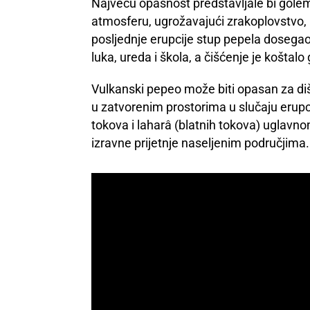
Najveću opasnost predstavljale bi golem
atmosferu, ugrožavajući zrakoplovstvo, i
posljednje erupcije stup pepela dosegao 
luka, ureda i škola, a čišćenje je koštalo
Vulkanski pepeo može biti opasan za diš
u zatvorenim prostorima u slučaju erupci
tokova i laharâ (blatnih tokova) uglavnom
izravne prijetnje naseljenim područjima.