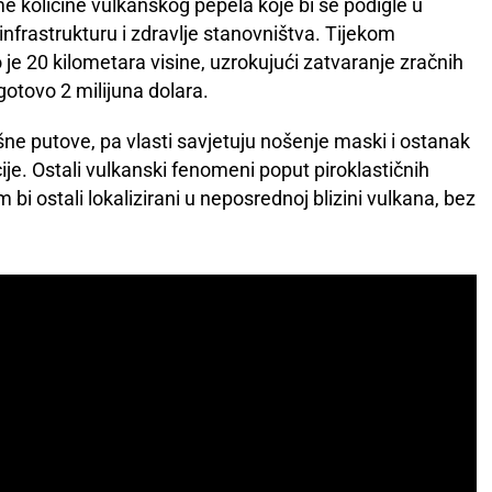
e količine vulkanskog pepela koje bi se podigle u
nfrastrukturu i zdravlje stanovništva. Tijekom
je 20 kilometara visine, uzrokujući zatvaranje zračnih
 gotovo 2 milijuna dolara.
ne putove, pa vlasti savjetuju nošenje maski i ostanak
je. Ostali vulkanski fenomeni poput piroklastičnih
 bi ostali lokalizirani u neposrednoj blizini vulkana, bez