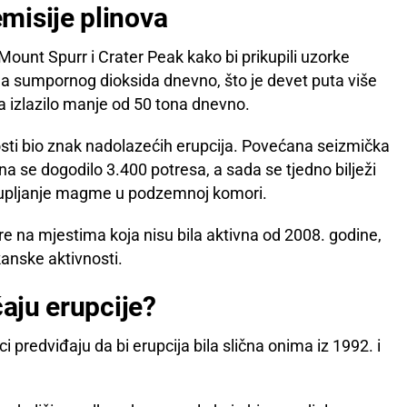
misije plinova
i Mount Spurr i Crater Peak kako bi prikupili uzorke
ona sumpornog dioksida dnevno, što je devet puta više
a izlazilo manje od 50 tona dnevno.
losti bio znak nadolazećih erupcija. Povećana seizmička
na se dogodilo 3.400 potresa, a sada se tjedno bilježi
akupljanje magme u podzemnoj komori.
re na mjestima koja nisu bila aktivna od 2008. godine,
kanske aktivnosti.
čaju erupcije?
 predviđaju da bi erupcija bila slična onima iz 1992. i