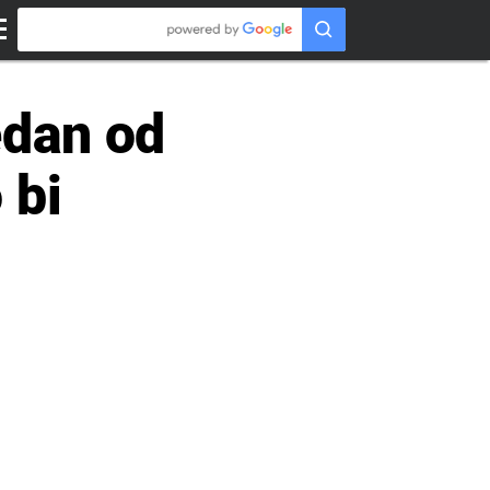
edan od
 bi