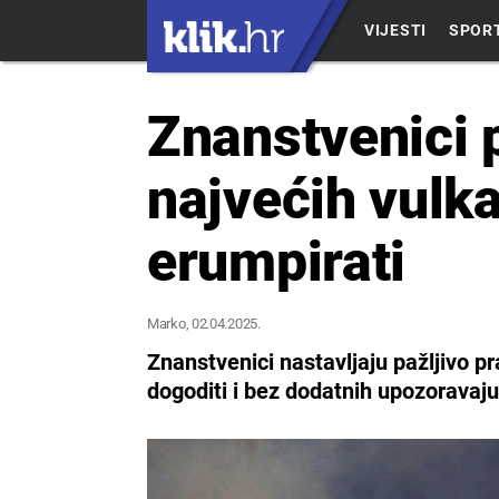
VIJESTI
SPOR
Znanstvenici 
najvećih vulk
erumpirati
Marko
, 02.04.2025.
Znanstvenici nastavljaju pažljivo pra
dogoditi i bez dodatnih upozoravaj