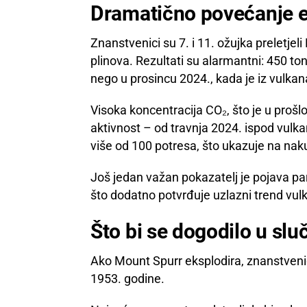
Dramatično povećanje e
Znanstvenici su 7. i 11. ožujka preletjel
plinova. Rezultati su alarmantni: 450 t
nego u prosincu 2024., kada je iz vulkan
Visoka koncentracija CO₂, što je u proš
aktivnost – od travnja 2024. ispod vulka
više od 100 potresa, što ukazuje na n
Još jedan važan pokazatelj je pojava pa
što dodatno potvrđuje uzlazni trend vul
Što bi se dogodilo u slu
Ako Mount Spurr eksplodira, znanstvenici
1953. godine.