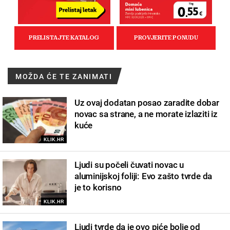
MOŽDA ĆE TE ZANIMATI
Uz ovaj dodatan posao zaradite dobar
novac sa strane, a ne morate izlaziti iz
kuće
KLIK.HR
Ljudi su počeli čuvati novac u
aluminijskoj foliji: Evo zašto tvrde da
je to korisno
KLIK.HR
Ljudi tvrde da je ovo piće bolje od