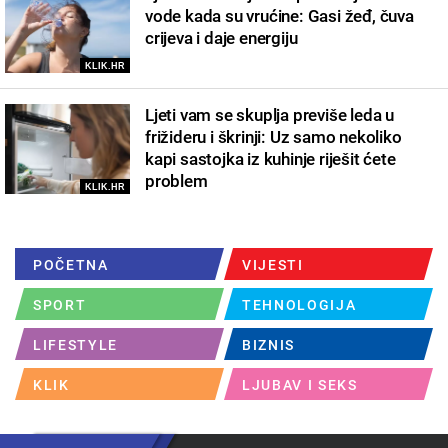
vode kada su vrućine: Gasi žeđ, čuva
crijeva i daje energiju
KLIK.HR
Ljeti vam se skuplja previše leda u
frižideru i škrinji: Uz samo nekoliko
kapi sastojka iz kuhinje riješit ćete
problem
KLIK.HR
POČETNA
VIJESTI
SPORT
TEHNOLOGIJA
LIFESTYLE
BIZNIS
KLIK
LJUBAV I SEKS