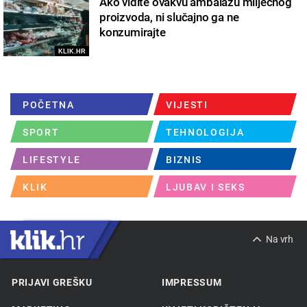
Ako vidite ovakvu ambalažu mliječnog
proizvoda, ni slučajno ga ne
konzumirajte
KLIK.HR
POČETNA
VIJESTI
SPORT
TEHNOLOGIJA
LIFESTYLE
BIZNIS
KLIK
LJUBAV I SEKS
Na vrh
PRIJAVI GREŠKU
IMPRESSUM