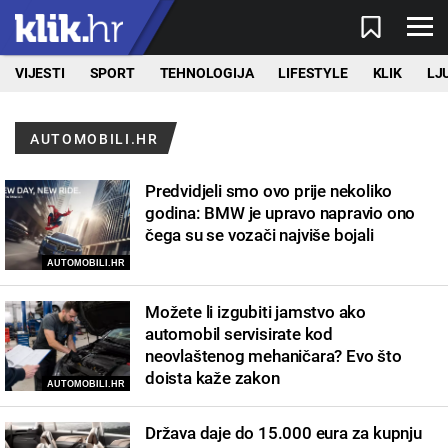
VIJESTI
SPORT
TEHNOLOGIJA
LIFESTYLE
KLIK
LJ
AUTOMOBILI.HR
Predvidjeli smo ovo prije nekoliko
godina: BMW je upravo napravio ono
čega su se vozači najviše bojali
AUTOMOBILI.HR
Možete li izgubiti jamstvo ako
automobil servisirate kod
neovlaštenog mehaničara? Evo što
doista kaže zakon
AUTOMOBILI.HR
Država daje do 15.000 eura za kupnju