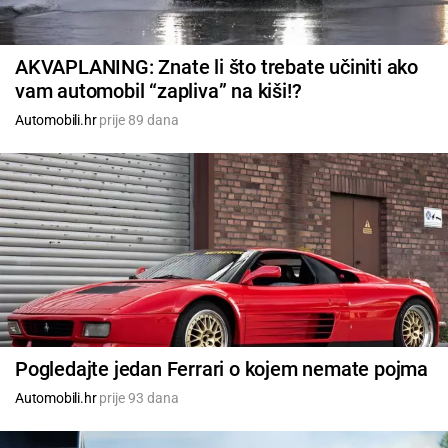
AKVAPLANING: Znate li što trebate učiniti ako
vam automobil “zapliva” na kiši!?
Automobili.hr
prije 89 dana
Pogledajte jedan Ferrari o kojem nemate pojma
Automobili.hr
prije 93 dana