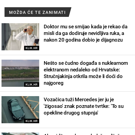
MOŽDA ĆE TE ZANIMATI
Doktor mu se smijao kada je rekao da
misli da ga dodiruje nevidljiva ruka, a
nakon 20 godina dobio je dijagnozu
KLIK.HR
Nešto se čudno događa s nuklearnom
elektranom nedaleko od Hrvatske:
Stručnjakinja otkrila može li doći do
najgoreg
KLIK.HR
Vozačica tuži Mercedes jer ju je
'žigosao' znak poznate tvrtke: 'To su
opekline drugog stupnja'
KLIK.HR