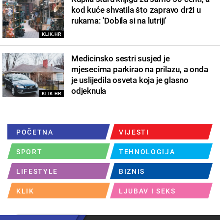
kod kuće shvatila što zapravo drži u
rukama: 'Dobila si na lutriji'
KLIK.HR
Medicinsko sestri susjed je
mjesecima parkirao na prilazu, a onda
je uslijedila osveta koja je glasno
odjeknula
KLIK.HR
POČETNA
VIJESTI
SPORT
TEHNOLOGIJA
LIFESTYLE
BIZNIS
KLIK
LJUBAV I SEKS