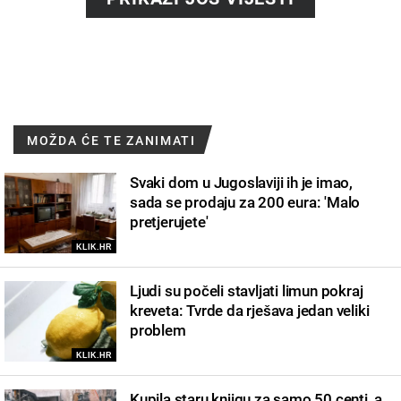
MOŽDA ĆE TE ZANIMATI
Svaki dom u Jugoslaviji ih je imao,
sada se prodaju za 200 eura: 'Malo
pretjerujete'
KLIK.HR
Ljudi su počeli stavljati limun pokraj
kreveta: Tvrde da rješava jedan veliki
problem
KLIK.HR
Kupila staru knjigu za samo 50 centi, a