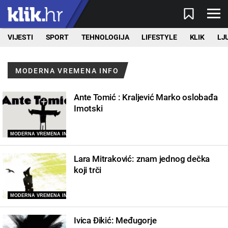
VIJESTI
SPORT
TEHNOLOGIJA
LIFESTYLE
KLIK
LJ
MODERNA VREMENA INFO
Ante Tomić : Kraljević Marko oslobađa
Imotski
MODERNA VREMENA INFO
Lara Mitraković: znam jednog dečka
koji trči
MODERNA VREMENA INFO
Ivica Ðikić: Međugorje