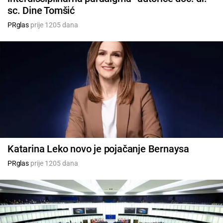
sc. Dine Tomšić
PRglas
prije 1205 dana
Katarina Leko novo je pojačanje Bernaysa
PRglas
prije 1205 dana