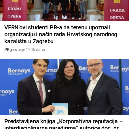
VERN’ovi studenti PR-a na terenu upoznali
organizaciju i način rada Hrvatskog narodnog
kazališta u Zagrebu
PRglas
prije 1205 dana
Predstavljena knjiga „Korporativna reputacija –
interdisciplinarna paradigma“ autorice doc. dr.