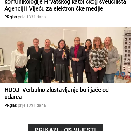
komunikologije Hrvatskog katoličkog sveučilišta
Agenciji i Vijeću za elektroničke medije
PRglas
prije 1331 dana
HUOJ: Verbalno zlostavljanje boli jače od
udarca
PRglas
prije 1331 dana
PRIKAŽI JOŠ VIJESTI