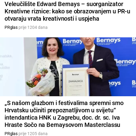
Veleučilište Edward Bernays – suorganizator
Kreativne riznice: kako se obrazovanjem u PR-u
otvaraju vrata kreativnosti i uspjeha
PRglas
prije 1204 dana
„S našom glazbom i festivalima spremni smo
Hrvatsku učiniti prepoznatljivom u svijetu“
intendantica HNK u Zagrebu, doc. dr. sc. Iva
Hraste Sočo na Bernaysovom Masterclassu
PRglas
prije 1205 dana