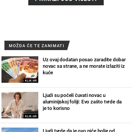
MOŽDA ĆE TE ZANIMATI
Uz ovaj dodatan posao zaradite dobar
novac sa strane, a ne morate izlaziti iz
kuće
KLIK.HR
Ljudi su počeli čuvati novac u
aluminijskoj foliji: Evo zašto tvrde da
je to korisno
KLIK.HR
Ljudi tvrde da je ovo piće bolje od