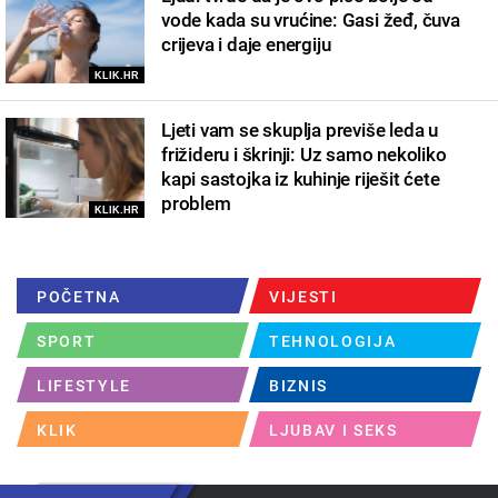
vode kada su vrućine: Gasi žeđ, čuva
crijeva i daje energiju
KLIK.HR
Ljeti vam se skuplja previše leda u
frižideru i škrinji: Uz samo nekoliko
kapi sastojka iz kuhinje riješit ćete
problem
KLIK.HR
POČETNA
VIJESTI
SPORT
TEHNOLOGIJA
LIFESTYLE
BIZNIS
KLIK
LJUBAV I SEKS