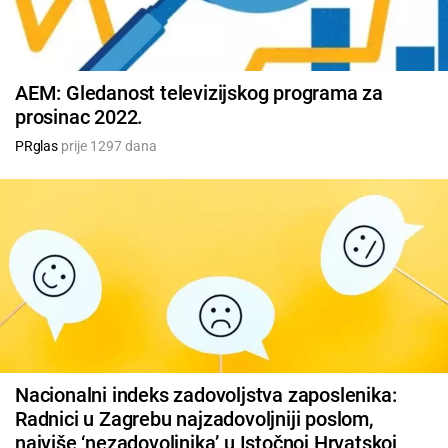
AEM: Gledanost televizijskog programa za
prosinac 2022.
PRglas
prije 1297 dana
Nacionalni indeks zadovoljstva zaposlenika:
Radnici u Zagrebu najzadovoljniji poslom,
najviše ‘nezadovoljnika’ u Istočnoj Hrvatskoj