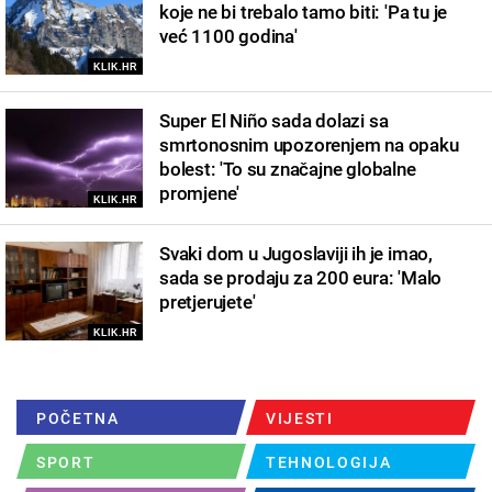
koje ne bi trebalo tamo biti: 'Pa tu je
već 1100 godina'
KLIK.HR
Super El Niño sada dolazi sa
smrtonosnim upozorenjem na opaku
bolest: 'To su značajne globalne
promjene'
KLIK.HR
Svaki dom u Jugoslaviji ih je imao,
sada se prodaju za 200 eura: 'Malo
pretjerujete'
KLIK.HR
POČETNA
VIJESTI
SPORT
TEHNOLOGIJA