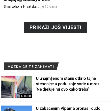
Smartphone Hrvatska
prije 10 dana
PRIKAŽI JOŠ VIJESTI
MOŽDA ĆE TE ZANIMATI
U unajmljenom stanu otkrio tajne
stepenice u podu koje vode u mrak:
'Ne djeluje mi ovo kako treba'
KLIK.HR
U zabačenim Alpama pronašli čudo