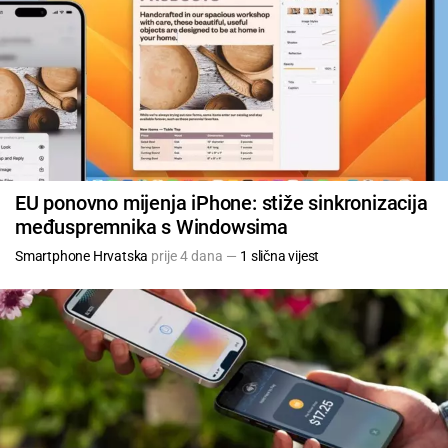
EU ponovno mijenja iPhone: stiže sinkronizacija
međuspremnika s Windowsima
Smartphone Hrvatska
prije 4 dana —
1 slična vijest