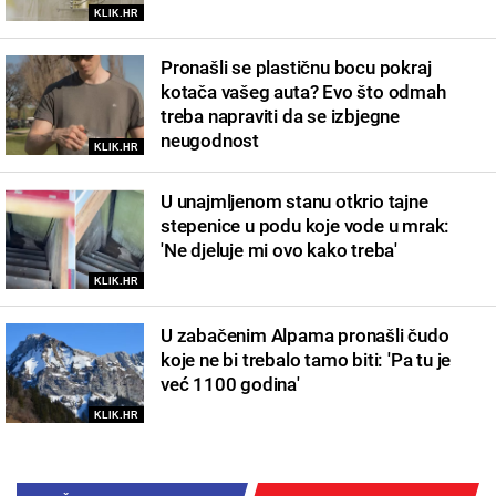
KLIK.HR
Pronašli se plastičnu bocu pokraj
kotača vašeg auta? Evo što odmah
treba napraviti da se izbjegne
neugodnost
KLIK.HR
U unajmljenom stanu otkrio tajne
stepenice u podu koje vode u mrak:
'Ne djeluje mi ovo kako treba'
KLIK.HR
U zabačenim Alpama pronašli čudo
koje ne bi trebalo tamo biti: 'Pa tu je
već 1100 godina'
KLIK.HR