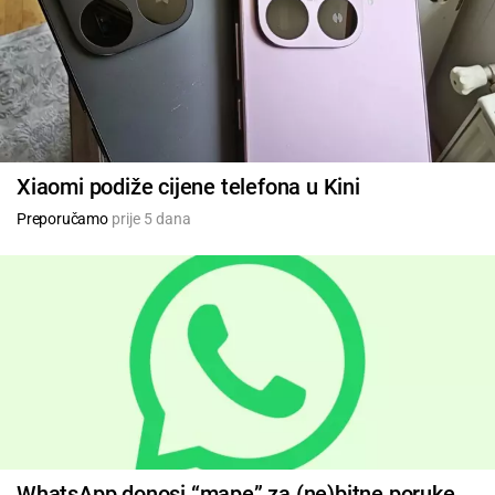
Xiaomi podiže cijene telefona u Kini
Preporučamo
prije 5 dana
WhatsApp donosi “mape” za (ne)bitne poruke