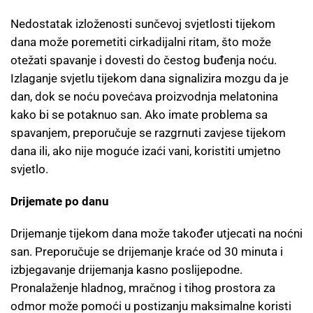
Nedostatak izloženosti sunčevoj svjetlosti tijekom
dana može poremetiti cirkadijalni ritam, što može
otežati spavanje i dovesti do čestog buđenja noću.
Izlaganje svjetlu tijekom dana signalizira mozgu da je
dan, dok se noću povećava proizvodnja melatonina
kako bi se potaknuo san. Ako imate problema sa
spavanjem, preporučuje se razgrnuti zavjese tijekom
dana ili, ako nije moguće izaći vani, koristiti umjetno
svjetlo.
Drijemate po danu
Drijemanje tijekom dana može također utjecati na noćni
san. Preporučuje se drijemanje kraće od 30 minuta i
izbjegavanje drijemanja kasno poslijepodne.
Pronalaženje hladnog, mračnog i tihog prostora za
odmor može pomoći u postizanju maksimalne koristi