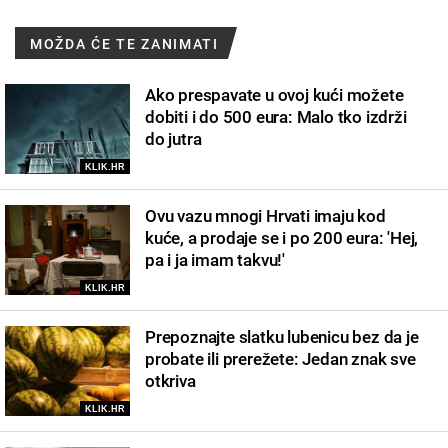
MOŽDA ĆE TE ZANIMATI
Ako prespavate u ovoj kući možete
dobiti i do 500 eura: Malo tko izdrži
do jutra
KLIK.HR
Ovu vazu mnogi Hrvati imaju kod
kuće, a prodaje se i po 200 eura: 'Hej,
pa i ja imam takvu!'
KLIK.HR
Prepoznajte slatku lubenicu bez da je
probate ili prerežete: Jedan znak sve
otkriva
KLIK.HR