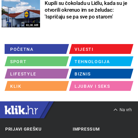
Kupili su čokoladu u Lidlu, kada su je
otvorili okrenuo im se želudac:
'Ispričaju se pa sve po starom'
KLIK.HR
POČETNA
VIJESTI
SPORT
TEHNOLOGIJA
LIFESTYLE
BIZNIS
KLIK
LJUBAV I SEKS
Na vrh
PRIJAVI GREŠKU
IMPRESSUM