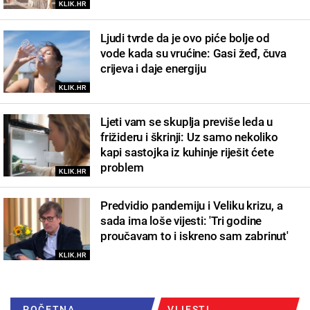
KLIK.HR
Ljudi tvrde da je ovo piće bolje od
vode kada su vrućine: Gasi žeđ, čuva
crijeva i daje energiju
KLIK.HR
Ljeti vam se skuplja previše leda u
frižideru i škrinji: Uz samo nekoliko
kapi sastojka iz kuhinje riješit ćete
problem
KLIK.HR
Predvidio pandemiju i Veliku krizu, a
sada ima loše vijesti: 'Tri godine
proučavam to i iskreno sam zabrinut'
KLIK.HR
POČETNA
VIJESTI