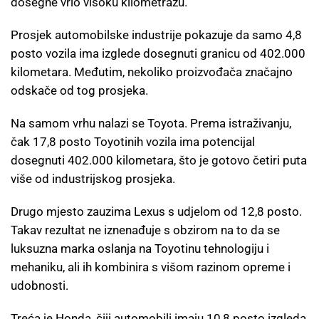
dosegne vrlo visoku kilometražu.
Prosjek automobilske industrije pokazuje da samo 4,8
posto vozila ima izglede dosegnuti granicu od 402.000
kilometara. Međutim, nekoliko proizvođača značajno
odskače od tog prosjeka.
Na samom vrhu nalazi se Toyota. Prema istraživanju,
čak 17,8 posto Toyotinih vozila ima potencijal
dosegnuti 402.000 kilometara, što je gotovo četiri puta
više od industrijskog prosjeka.
Drugo mjesto zauzima Lexus s udjelom od 12,8 posto.
Takav rezultat ne iznenađuje s obzirom na to da se
luksuzna marka oslanja na Toyotinu tehnologiju i
mehaniku, ali ih kombinira s višom razinom opreme i
udobnosti.
Treća je Honda, čiji automobili imaju 10,8 posto izgleda