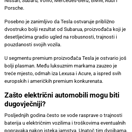
Nissan, Subaru, Volvo, Mercedes-Benz, BMW, Audi i
Porsche.
Posebno je zanimljivo da Tesla ostvaruje približno
dvostruko bolji rezultat od Subarua, proizvođača koji je
desetljećima gradio ugled na robusnosti, trajnosti i
pouzdanosti svojih vozila.
U segmentu premium proizvođača Tesla je ostvario još
bolji plasman. Među luksuznim markama zauzeo je
treće mjesto, odmah iza Lexusa i Acure, a ispred svih
europskih i američkih premium konkurenata.
Zašto električni automobili mogu biti
dugovječniji?
Posljednjih godina često se vode rasprave o trajnosti
baterija u električnim vozilima i troškovima eventualnih
popravaka nakon isteka jamstva. Unatoč tim dvojbama,