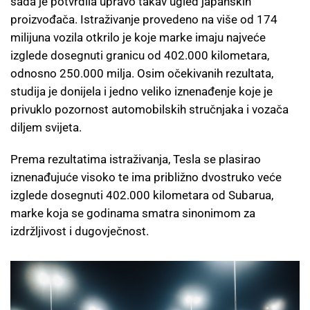
sada je potvrdila upravo takav ugled japanskih
proizvođača. Istraživanje provedeno na više od 174
milijuna vozila otkrilo je koje marke imaju najveće
izglede dosegnuti granicu od 402.000 kilometara,
odnosno 250.000 milja. Osim očekivanih rezultata,
studija je donijela i jedno veliko iznenađenje koje je
privuklo pozornost automobilskih stručnjaka i vozača
diljem svijeta.
Prema rezultatima istraživanja, Tesla se plasirao
iznenađujuće visoko te ima približno dvostruko veće
izglede dosegnuti 402.000 kilometara od Subarua,
marke koja se godinama smatra sinonimom za
izdržljivost i dugovječnost.