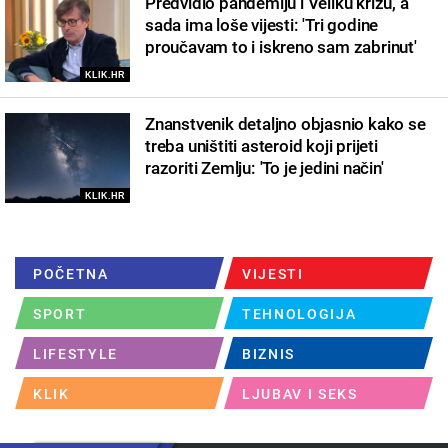
Predvidio pandemiju i Veliku krizu, a
sada ima loše vijesti: 'Tri godine
proučavam to i iskreno sam zabrinut'
KLIK.HR
Znanstvenik detaljno objasnio kako se
treba uništiti asteroid koji prijeti
razoriti Zemlju: 'To je jedini način'
KLIK.HR
POČETNA
VIJESTI
SPORT
TEHNOLOGIJA
LIFESTYLE
BIZNIS
KLIK
LJUBAV I SEKS