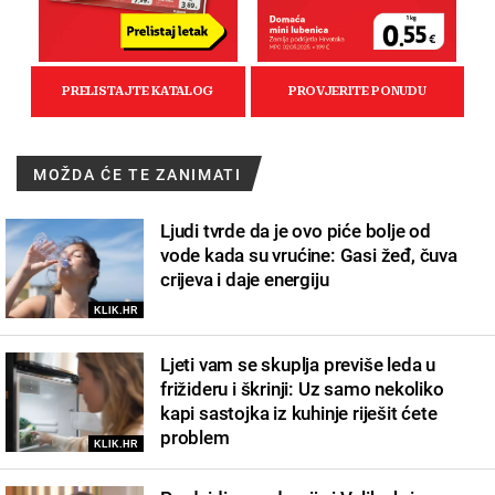
MOŽDA ĆE TE ZANIMATI
Ljudi tvrde da je ovo piće bolje od
vode kada su vrućine: Gasi žeđ, čuva
crijeva i daje energiju
KLIK.HR
Ljeti vam se skuplja previše leda u
frižideru i škrinji: Uz samo nekoliko
kapi sastojka iz kuhinje riješit ćete
problem
KLIK.HR