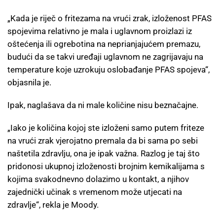
„Kada je riječ o fritezama na vrući zrak, izloženost PFAS
spojevima relativno je mala i uglavnom proizlazi iz
oštećenja ili ogrebotina na neprianjajućem premazu,
budući da se takvi uređaji uglavnom ne zagrijavaju na
temperature koje uzrokuju oslobađanje PFAS spojeva“,
objasnila je.
Ipak, naglašava da ni male količine nisu beznačajne.
„Iako je količina kojoj ste izloženi samo putem friteze
na vrući zrak vjerojatno premala da bi sama po sebi
naštetila zdravlju, ona je ipak važna. Razlog je taj što
pridonosi ukupnoj izloženosti brojnim kemikalijama s
kojima svakodnevno dolazimo u kontakt, a njihov
zajednički učinak s vremenom može utjecati na
zdravlje“, rekla je Moody.