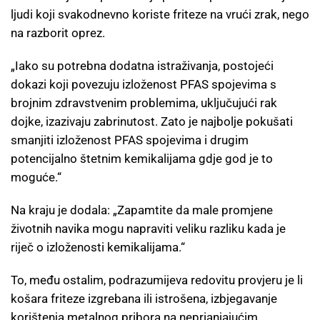
ljudi koji svakodnevno koriste friteze na vrući zrak, nego
na razborit oprez.
„Iako su potrebna dodatna istraživanja, postojeći
dokazi koji povezuju izloženost PFAS spojevima s
brojnim zdravstvenim problemima, uključujući rak
dojke, izazivaju zabrinutost. Zato je najbolje pokušati
smanjiti izloženost PFAS spojevima i drugim
potencijalno štetnim kemikalijama gdje god je to
moguće.“
Na kraju je dodala: „Zapamtite da male promjene
životnih navika mogu napraviti veliku razliku kada je
riječ o izloženosti kemikalijama.“
To, među ostalim, podrazumijeva redovitu provjeru je li
košara friteze izgrebana ili istrošena, izbjegavanje
korištenja metalnog pribora na neprianjajućim