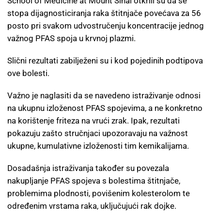
School of Medicine at Mount Sinai otkrili su da se
stopa dijagnosticiranja raka štitnjače povećava za 56
posto pri svakom udvostručenju koncentracije jednog
važnog PFAS spoja u krvnoj plazmi.
Slični rezultati zabilježeni su i kod pojedinih podtipova
ove bolesti.
Važno je naglasiti da se navedeno istraživanje odnosi
na ukupnu izloženost PFAS spojevima, a ne konkretno
na korištenje friteza na vrući zrak. Ipak, rezultati
pokazuju zašto stručnjaci upozoravaju na važnost
ukupne, kumulativne izloženosti tim kemikalijama.
Dosadašnja istraživanja također su povezala
nakupljanje PFAS spojeva s bolestima štitnjače,
problemima plodnosti, povišenim kolesterolom te
određenim vrstama raka, uključujući rak dojke.