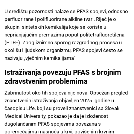
U središtu pozornosti nalaze se PFAS spojevi, odnosno
perfluorirane i polifluorirane alkilne tvari. Riječ je o
skupini sintetskih kemikalija koje se koriste u
neprianjajućim premazima poput politetrafluoretilena
(PTFE). Zbog iznimno sporog razgradnog procesa u
okolišu i ljudskom organizmu, PFAS spojevi često se
nazivaju „vječnim kemikalijama“.
Istraživanja povezuju PFAS s brojnim
zdravstvenim problemima
Zabrinutost oko tih spojeva nije nova. Opsežan pregled
znanstvenih istraživanja objavljen 2025. godine u
časopisu Life, koji su proveli znanstvenici sa Slovak
Medical University, pokazao je da je izloženost
dugolančanim PFAS spojevima povezana s
poremećajima masnoća u krvi, povišenim krvnim