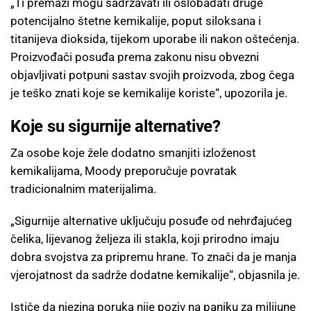
„Ti premazi mogu sadržavati ili oslobađati druge
potencijalno štetne kemikalije, poput siloksana i
titanijeva dioksida, tijekom uporabe ili nakon oštećenja.
Proizvođači posuđa prema zakonu nisu obvezni
objavljivati potpuni sastav svojih proizvoda, zbog čega
je teško znati koje se kemikalije koriste“, upozorila je.
Koje su sigurnije alternative?
Za osobe koje žele dodatno smanjiti izloženost
kemikalijama, Moody preporučuje povratak
tradicionalnim materijalima.
„Sigurnije alternative uključuju posuđe od nehrđajućeg
čelika, lijevanog željeza ili stakla, koji prirodno imaju
dobra svojstva za pripremu hrane. To znači da je manja
vjerojatnost da sadrže dodatne kemikalije“, objasnila je.
Ističe da njezina poruka nije poziv na paniku za milijune