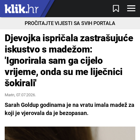
PROČITAJTE VIJESTI SA SVIH PORTALA
Djevojka ispričala zastrašujuće
iskustvo s madežom:
'Ignorirala sam ga cijelo
vrijeme, onda su me liječnici
šokirali'
Marin
, 07.07.2026.
Sarah Goldup godinama je na vratu imala madež za
koji je vjerovala da je bezopasan.