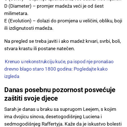
D (Diameter) – promjer madeža veći je od šest
milimetara.
E (Evolution) – dolazi do promjena u veličini, obliku, boji
ili izdignutosti madeža.
Na pregled se treba javiti i ako madež krvari, svrbi, boli,
stvara krastu ili postane natečen.
Krenuo u rekonstrukciju kuće, pa ispod nje pronašao
drevno blago staro 1800 godina: Pogledajte kako
izgleda
Danas posebnu pozornost posvećuje
zaštiti svoje djece
Sarah je danas u braku sa suprugom Leejem, s kojim
ima dvojicu sinova, desetogodišnjeg Luciena i
sedmogodišnjeg Raffertyja. Kaže da je iskustvo bolesti