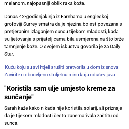
melanom, najopasniji oblik raka kože.
Danas 42-godišnjakinja iz Farnhama u engleskoj
grofoviji Surrey smatra da je njezina bolest povezana s
pretjeranim izlaganjem suncu tijekom mladosti, kada
su ljetovanja s prijateljicama bila usmjerena na što brže
tamnjenje kože. O svojem iskustvu govorila je za Daily
Star.
Kuću koju su svi htjeli srušiti pretvorila u dom iz snova:
Zavirite u obnovljenu stoljetnu ruinu koja oduševljava
"Koristila sam ulje umjesto kreme za
sunčanje"
Sarah kaže kako nikada nije koristila solarij, ali priznaje
da je tijekom mladosti često zanemarivala zaštitu od
sunca.