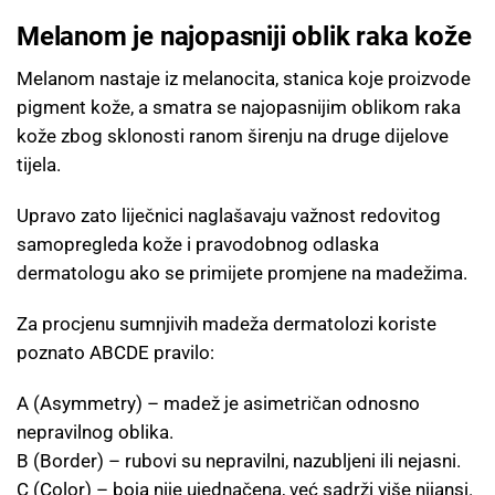
Melanom je najopasniji oblik raka kože
Melanom nastaje iz melanocita, stanica koje proizvode
pigment kože, a smatra se najopasnijim oblikom raka
kože zbog sklonosti ranom širenju na druge dijelove
tijela.
Upravo zato liječnici naglašavaju važnost redovitog
samopregleda kože i pravodobnog odlaska
dermatologu ako se primijete promjene na madežima.
Za procjenu sumnjivih madeža dermatolozi koriste
poznato ABCDE pravilo:
A (Asymmetry) – madež je asimetričan odnosno
nepravilnog oblika.
B (Border) – rubovi su nepravilni, nazubljeni ili nejasni.
C (Color) – boja nije ujednačena, već sadrži više nijansi.