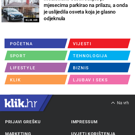
mjesecima parkirao na prilazu, a onda
je uslijedila osveta koja je glasno
odjeknula
KLIK.HR
POČETNA
VIJESTI
SPORT
TEHNOLOGIJA
LIFESTYLE
BIZNIS
KLIK
LJUBAV I SEKS
Na vrh
PRIJAVI GREŠKU
IMPRESSUM
MARKETING
UVJETI KORIŠTENJA