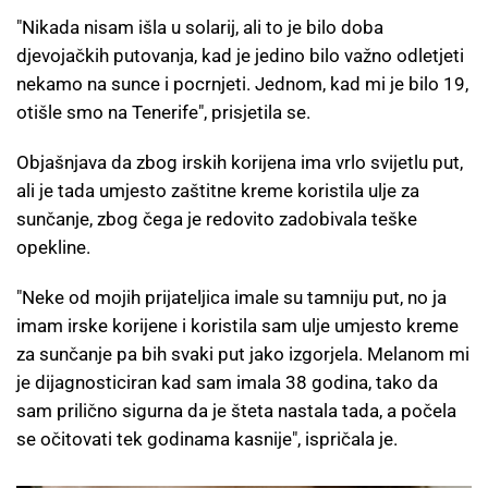
"Nikada nisam išla u solarij, ali to je bilo doba
djevojačkih putovanja, kad je jedino bilo važno odletjeti
nekamo na sunce i pocrnjeti. Jednom, kad mi je bilo 19,
otišle smo na Tenerife", prisjetila se.
Objašnjava da zbog irskih korijena ima vrlo svijetlu put,
ali je tada umjesto zaštitne kreme koristila ulje za
sunčanje, zbog čega je redovito zadobivala teške
opekline.
"Neke od mojih prijateljica imale su tamniju put, no ja
imam irske korijene i koristila sam ulje umjesto kreme
za sunčanje pa bih svaki put jako izgorjela. Melanom mi
je dijagnosticiran kad sam imala 38 godina, tako da
sam prilično sigurna da je šteta nastala tada, a počela
se očitovati tek godinama kasnije", ispričala je.