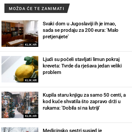
MOŽDA ĆE TE ZANIMATI
Svaki dom u Jugoslaviji ih je imao,
sada se prodaju za 200 eura: 'Malo
pretjerujete'
KLIK.HR
Ljudi su počeli stavljati limun pokraj
kreveta: Tvrde da rješava jedan veliki
problem
KLIK.HR
Kupila staru knjigu za samo 50 centi, a
kod kuće shvatila što zapravo drži u
rukama: 'Dobila si na lutriji'
KLIK.HR
Medicinsko sestri susjed je