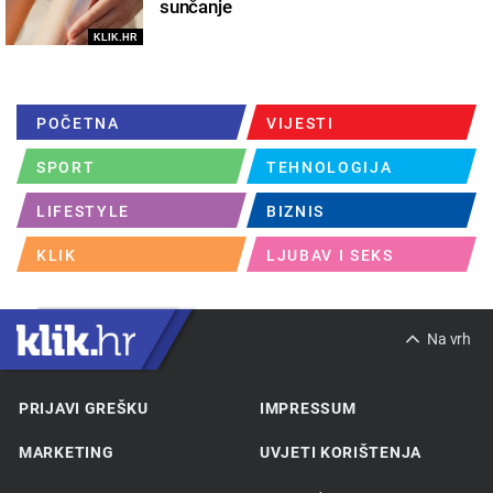
sunčanje
KLIK.HR
POČETNA
VIJESTI
SPORT
TEHNOLOGIJA
LIFESTYLE
BIZNIS
KLIK
LJUBAV I SEKS
Na vrh
PRIJAVI GREŠKU
IMPRESSUM
MARKETING
UVJETI KORIŠTENJA