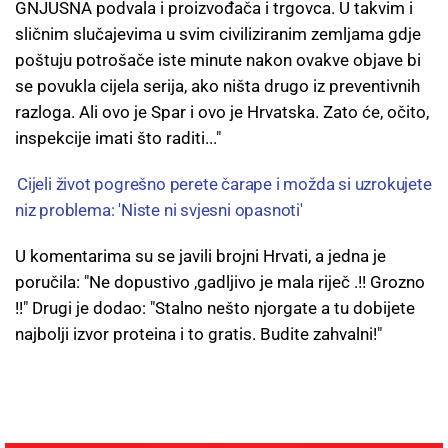
GNJUSNA podvala i proizvođača i trgovca. U takvim i
sličnim slučajevima u svim civiliziranim zemljama gdje
poštuju potrošače iste minute nakon ovakve objave bi
se povukla cijela serija, ako ništa drugo iz preventivnih
razloga. Ali ovo je Spar i ovo je Hrvatska. Zato će, očito,
inspekcije imati što raditi..."
Cijeli život pogrešno perete čarape i možda si uzrokujete
niz problema: 'Niste ni svjesni opasnoti'
U komentarima su se javili brojni Hrvati, a jedna je
poručila: "Ne dopustivo ,gadljivo je mala riječ .!! Grozno
!!" Drugi je dodao: "Stalno nešto njorgate a tu dobijete
najbolji izvor proteina i to gratis. Budite zahvalni!"