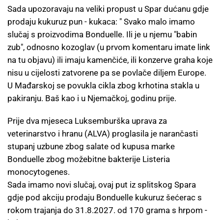
Sada upozoravaju na veliki propust u Spar dućanu gdje
prodaju kukuruz pun - kukaca: " Svako malo imamo
slučaj s proizvodima Bonduelle. Ili je u njemu "babin
zub", odnosno kozoglav (u prvom komentaru imate link
na tu objavu) ili imaju kamenčiće, ili konzerve graha koje
nisu u cijelosti zatvorene pa se povlače diljem Europe.
U Mađarskoj se povukla cikla zbog krhotina stakla u
pakiranju. Baš kao i u Njemačkoj, godinu prije.
Prije dva mjeseca Luksemburška uprava za
veterinarstvo i hranu (ALVA) proglasila je narančasti
stupanj uzbune zbog salate od kupusa marke
Bonduelle zbog možebitne bakterije Listeria
monocytogenes.
Sada imamo novi slučaj, ovaj put iz splitskog Spara
gdje pod akciju prodaju Bonduelle kukuruz šećerac s
rokom trajanja do 31.8.2027. od 170 grama s hrpom -