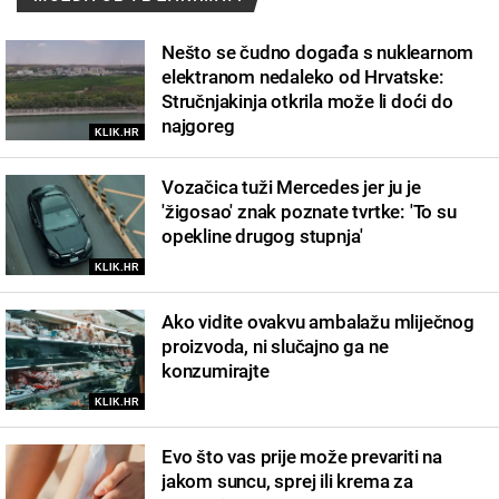
Nešto se čudno događa s nuklearnom
elektranom nedaleko od Hrvatske:
Stručnjakinja otkrila može li doći do
najgoreg
KLIK.HR
Vozačica tuži Mercedes jer ju je
'žigosao' znak poznate tvrtke: 'To su
opekline drugog stupnja'
KLIK.HR
Ako vidite ovakvu ambalažu mliječnog
proizvoda, ni slučajno ga ne
konzumirajte
KLIK.HR
Evo što vas prije može prevariti na
jakom suncu, sprej ili krema za