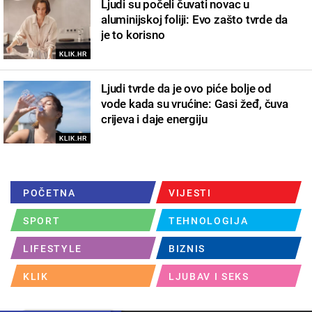
Ljudi su počeli čuvati novac u
aluminijskoj foliji: Evo zašto tvrde da
je to korisno
KLIK.HR
Ljudi tvrde da je ovo piće bolje od
vode kada su vrućine: Gasi žeđ, čuva
crijeva i daje energiju
KLIK.HR
POČETNA
VIJESTI
SPORT
TEHNOLOGIJA
LIFESTYLE
BIZNIS
KLIK
LJUBAV I SEKS