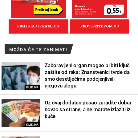
MOŽDA ĆE TE ZANIMATI
Zaboravljeni organ mogao bi biti ključ
zaštite od raka: Znanstvenici tvrde da
smo desetljećima podcjenjivali
njegovu ulogu
KLIK.HR
Uz ovaj dodatan posao zaradite dobar
novac sa strane, a ne morate izlaziti iz
kuće
KLIK.HR