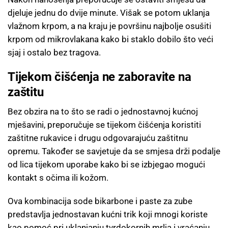
djeluje jednu do dvije minute. Višak se potom uklanja
vlažnom krpom, a na kraju je površinu najbolje osušiti
krpom od mikrovlakana kako bi staklo dobilo što veći
sjaj i ostalo bez tragova.
Tijekom čišćenja ne zaboravite na
zaštitu
Bez obzira na to što se radi o jednostavnoj kućnoj
mješavini, preporučuje se tijekom čišćenja koristiti
zaštitne rukavice i drugu odgovarajuću zaštitnu
opremu. Također se savjetuje da se smjesa drži podalje
od lica tijekom uporabe kako bi se izbjegao mogući
kontakt s očima ili kožom.
Ova kombinacija sode bikarbone i paste za zube
predstavlja jednostavan kućni trik koji mnogi koriste
kao pomoć pri uklanjanju tvrdokornih mrlja i vraćanju