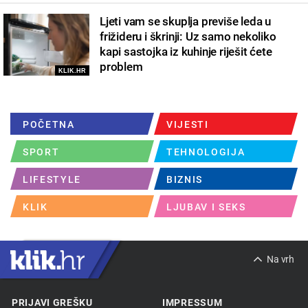
Ljeti vam se skuplja previše leda u
frižideru i škrinji: Uz samo nekoliko
kapi sastojka iz kuhinje riješit ćete
problem
KLIK.HR
POČETNA
VIJESTI
SPORT
TEHNOLOGIJA
LIFESTYLE
BIZNIS
KLIK
LJUBAV I SEKS
Na vrh
PRIJAVI GREŠKU
IMPRESSUM