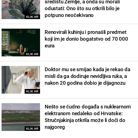
središtu Zemlje, a onda su morali
odustati: Ono što su otkrili bilo je
potpuno neočekivano
KLIK.HR
Renovirali kuhinju i pronašli predmet
koji im je donio bogatstvo od 70 000
eura
KLIK.HR
Doktor mu se smijao kada je rekao da
misli da ga dodiruje nevidljiva ruka, a
nakon 20 godina dobio je dijagnozu
KLIK.HR
Nešto se čudno događa s nuklearnom
elektranom nedaleko od Hrvatske:
Stručnjakinja otkrila može li doći do
najgoreg
KLIK.HR