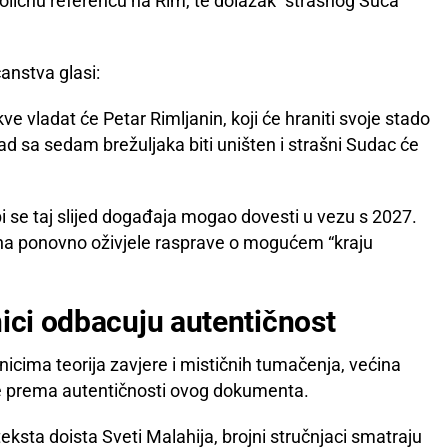
ličnu referencu na Rim, te dolazak “strašnog Suca”
čanstva glasi:
vladat će Petar Rimljanin, koji će hraniti svoje stado
d sa sedam brežuljaka biti uništen i strašni Sudac će
 se taj slijed događaja mogao dovesti u vezu s 2027.
na ponovno oživjele rasprave o mogućem “kraju
nici odbacuju autentičnost
icima teorija zavjere i mističnih tumačenja, većina
je prema autentičnosti ovog dokumenta.
teksta doista Sveti Malahija, brojni stručnjaci smatraju