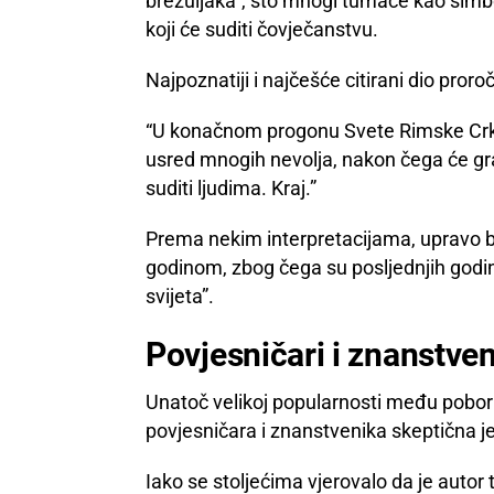
brežuljaka”, što mnogi tumače kao simbo
koji će suditi čovječanstvu.
Najpoznatiji i najčešće citirani dio proro
“U konačnom progonu Svete Rimske Crkve 
usred mnogih nevolja, nakon čega će gra
suditi ljudima. Kraj.”
Prema nekim interpretacijama, upravo bi
godinom, zbog čega su posljednjih godi
svijeta”.
Povjesničari i znanstve
Unatoč velikoj popularnosti među poborn
povjesničara i znanstvenika skeptična 
Iako se stoljećima vjerovalo da je autor 