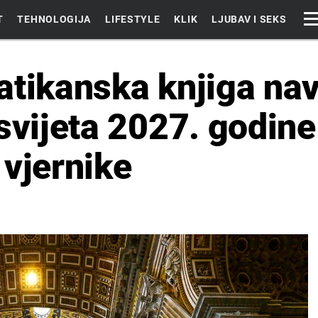
T
TEHNOLOGIJA
LIFESTYLE
KLIK
LJUBAV I SEKS
atikanska knjiga na
 svijeta 2027. godin
 vjernike