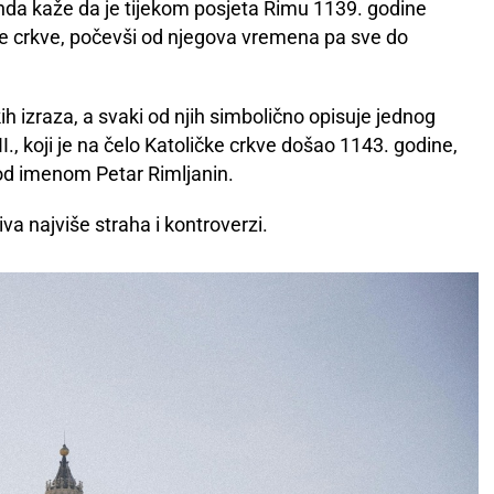
nda kaže da je tijekom posjeta Rimu 1139. godine
čke crkve, počevši od njegova vremena pa sve do
ih izraza, a svaki od njih simbolično opisuje jednog
, koji je na čelo Katoličke crkve došao 1143. godine,
od imenom Petar Rimljanin.
va najviše straha i kontroverzi.