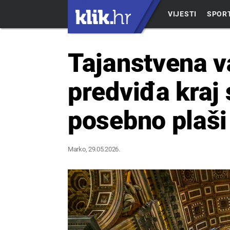
VIJESTI
SPOR
Tajanstvena v
predviđa kraj
posebno plaši
Marko
, 29.05.2026.