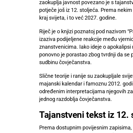
zaokuplja javnost povezano je s tajanstv
potječe još iz 12. stoljeća. Prema neki
kraj svijeta, i to već 2027. godine.
Riječ je o knjizi poznatoj pod nazivom “
izaziva podijeljene reakcije među vjerni
znanstvenicima. Iako ideje o apokalipsi n
ponovno je porastao zbog tvrdnji da se 
sudbinu čovječanstva.
Slične teorije i ranije su zaokupljale svi
majanski kalendar i famoznu 2012. godi
određenim interpretacijama njegovih z
jednog razdoblja čovječanstva.
Tajanstveni tekst iz 12. 
Prema dostupnim povijesnim zapisima, “