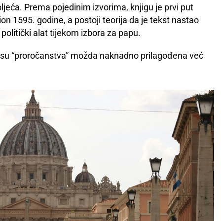
stoljeća. Prema pojedinim izvorima, knjigu je prvi put
on 1595. godine, a postoji teorija da je tekst nastao
politički alat tijekom izbora za papu.
a su “proročanstva” možda naknadno prilagođena već