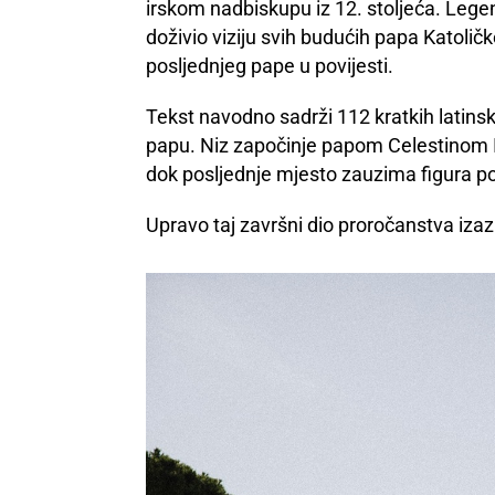
irskom nadbiskupu iz 12. stoljeća. Lege
doživio viziju svih budućih papa Katoli
posljednjeg pape u povijesti.
Tekst navodno sadrži 112 kratkih latinsk
papu. Niz započinje papom Celestinom II.
dok posljednje mjesto zauzima figura p
Upravo taj završni dio proročanstva izazi