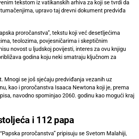
enim tekstom iz vatikanskih arhiva za koji se tvrdi da
m tumačenjima, upravo taj drevni dokument predviđa
Papska proročanstva”, tekstu koji već desetljećima
cima, teolozima, povjesničarima i skeptičnim
isu novost u ljudskoj povijesti, interes za ovu knjigu
približava godina koju neki smatraju ključnom za
jet. Mnogi se još sjećaju predviđanja vezanih uz
nu, kao i proročanstva Isaaca Newtona koji je, prema
apisa, navodno spominjao 2060. godinu kao mogući kraj
stoljeća i 112 papa
Papska proročanstva” pripisuju se Svetom Malahiji,