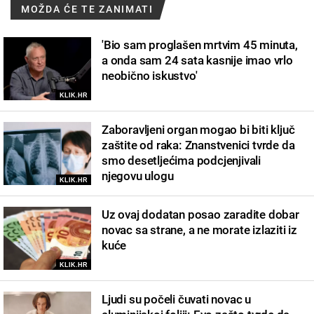
MOŽDA ĆE TE ZANIMATI
'Bio sam proglašen mrtvim 45 minuta,
a onda sam 24 sata kasnije imao vrlo
neobično iskustvo'
KLIK.HR
Zaboravljeni organ mogao bi biti ključ
zaštite od raka: Znanstvenici tvrde da
smo desetljećima podcjenjivali
njegovu ulogu
KLIK.HR
Uz ovaj dodatan posao zaradite dobar
novac sa strane, a ne morate izlaziti iz
kuće
KLIK.HR
Ljudi su počeli čuvati novac u