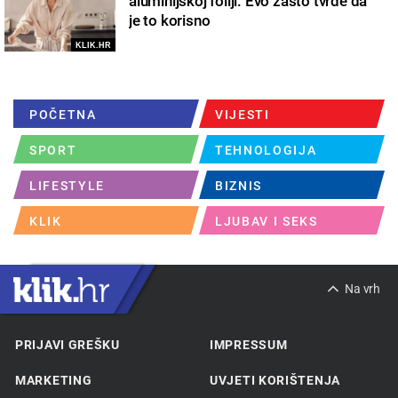
aluminijskoj foliji: Evo zašto tvrde da
je to korisno
KLIK.HR
POČETNA
VIJESTI
SPORT
TEHNOLOGIJA
LIFESTYLE
BIZNIS
KLIK
LJUBAV I SEKS
Na vrh
PRIJAVI GREŠKU
IMPRESSUM
MARKETING
UVJETI KORIŠTENJA