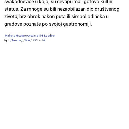
svakodnevice u kojoj su ćevapi imali gotovo kultni
status. Za mnoge su bili nezaobilazan dio društvenog
života, brz obrok nakon puta ili simbol odlaska u
gradove poznate po svojoj gastronomiji.
Misljenje Hrvata o cevapima 1983.godine
by
u/Amazing_Slide_1253
in
bih