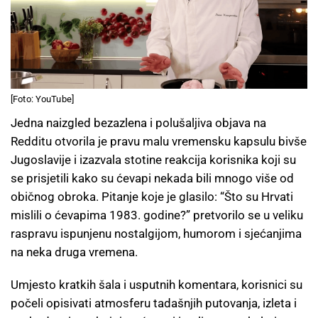
[Foto: YouTube]
Jedna naizgled bezazlena i polušaljiva objava na
Redditu otvorila je pravu malu vremensku kapsulu bivše
Jugoslavije i izazvala stotine reakcija korisnika koji su
se prisjetili kako su ćevapi nekada bili mnogo više od
običnog obroka. Pitanje koje je glasilo: “Što su Hrvati
mislili o ćevapima 1983. godine?” pretvorilo se u veliku
raspravu ispunjenu nostalgijom, humorom i sjećanjima
na neka druga vremena.
Umjesto kratkih šala i usputnih komentara, korisnici su
počeli opisivati atmosferu tadašnjih putovanja, izleta i