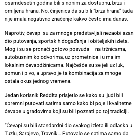
osamdesetih godina bili sinonim za dostupnu, brzu i
omiljenu hranu. No, činjenica da su bili “brza hrana” tada
nije imala negativno značenje kakvo često ima danas.
Naprotiv, ćevapi su za mnoge predstavljali nezaobilazan
dio putovanja, sportskih događanja i obiteljskih izleta.
Mogli su se pronaći gotovo posvuda – na tržnicama,
autobusnim kolodvorima, uz prometnice i u malim
lokalnim ćevabdžinicama. Najčešće su se jeli uz luk,
somun i pivo, a upravo je ta kombinacija za mnoge
ostala okus jednog vremena.
Jedan korisnik Reddita prisjetio se kako su ljudi bili
spremni putovati satima samo kako bi pojeli kvalitetne
ćevape u gradovima koji su bili poznati po toj tradiciji.
“Ćevapi su bili standardni dio svakog izleta ili odlaska u
Tuzlu, Sarajevo, Travnik… Putovalo se satima samo da